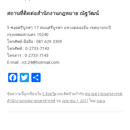
สถานที่ติดต่อสำนักงานกฎหมาย ณัฐวัฒน์
5 ซอยศรีบูรพา 17 ถนนศรีบูรพา แขวงคลองจั่น เขตบางกะปิ
กรุงเทพมหานคร 10240
โทรศัพท์-มือถือ : 081 629 3309
โทรศัพท์ : 0-2733-7143
โทรสาร : 0-2733-7143
E-mail : rct.24@hotmail.com
F
T
S
ac
w
h
e
itt
ar
ข้อความนี้ถูกเขียนใน
5.จังหวัด
และติดป้ายกำกับ
ทนายความนครสวรรค์
,
สำนักงานกฎหมายนครสวรรค์
บน
เมษายน 1, 2017
โดย
nara
b
er
e
o
o