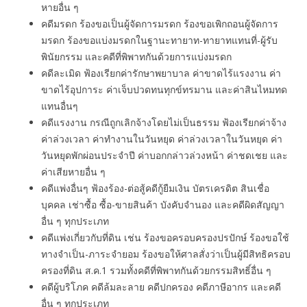
หายอื่น ๆ
คดีมรดก ร้องขอเป็นผู้จัดการมรดก ร้องขอเพิกถอนผู้จัดการ
มรดก ร้องขอแบ่งมรดกในฐานะทายาท-ทายาทแทนที่-ผู้รับ
พินัยกรรม และคดีที่พิพาทกันด้วยการแบ่งมรดก
คดีละเมิด ฟ้องเรียกค่ารักษาพยาบาล ค่าขาดไร้แรงงาน ค่า
ขาดไร้อุปการะ ค่าเจ็บปวดทนทุกข์ทรมาน และค่าสินไหมทด
แทนอื่นๆ
คดีแรงงาน กรณีถูกเลิกจ้างโดยไม่เป็นธรรม ฟ้องเรียกค่าจ้าง
ค่าล่วงเวลา ค่าทํางานในวันหยุด ค่าล่วงเวลาในวันหยุด ค่า
วันหยุดพักผ่อนประจำปี ค่าบอกกล่าวล่วงหน้า ค่าชดเชย และ
ค่าเสียหายอื่น ๆ
คดีแพ่งอื่นๆ ฟ้องร้อง-ต่อสู้คดีกู้ยืมเงิน บัตรเครดิต สินเชื่อ
บุคคล เช่าซื้อ ซื้อ-ขายสินค้า บังคับจำนอง และคดีผิดสัญญา
อื่น ๆ ทุกประเภท
คดีแพ่งเกี่ยวกับที่ดิน เช่น ร้องขอครอบครองปรปักษ์ ร้องขอใช้
ทางจำเป็น-ภาระจำยอม ร้องขอให้ศาลสั่งว่าเป็นผู้มีสิทธิครอบ
ครองที่ดิน ส.ค.1 รวมทั้งคดีที่พิพาทกันด้วยกรรมสิทธิ์อื่น ๆ
คดีผู้บริโภค คดีล้มละลาย คดีปกครอง คดีภาษีอากร และคดี
อื่น ๆ ทุกประเภท