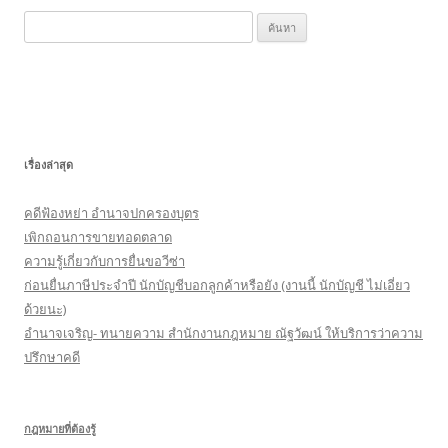
k
ค้
น
ห
า
สำ
ห
เรื่องล่าสุด
รั
บ
คดีฟ้องหย่า อำนาจปกครองบุตร
:
เพิกถอนการขายทอดตลาด
ความรู้เกี่ยวกับการยื่นขอวีซ่า
ก่อนยื่นภาษีประจำปี นักบัญชีบอกลูกค้าหรือยัง (งานนี้ นักบัญชี ไม่เอี่ยว
ด้วยนะ)
อำนาจเจริญ- ทนายความ สำนักงานกฎหมาย ณัฐวัฒน์ ให้บริการว่าความ
ปรึกษาคดี
กฎหมายที่ต้องรู้