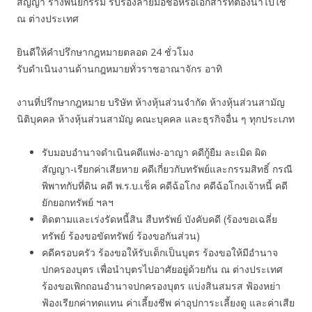
สัญญา ร่างพินัยกรรม รับรองลายมือชื่อหรือเอกสารที่ต้องนำไปใช้
ณ ต่างประเทศ
ยินดีให้คำปรึกษากฎหมายตลอด 24 ชั่วโมง
รับดำเนินงานด้านกฎหมายทั่วราชอาณาจักร อาทิ
งานที่ปรึกษากฎหมาย บริษัท ห้างหุ้นส่วนจำกัด ห้างหุ้นส่วนสามัญ
นิติบุคคล ห้างหุ้นส่วนสามัญ คณะบุคคล และธุรกิจอื่น ๆ ทุกประเภท
รับมอบอำนาจดำเนินคดีแพ่ง-อาญา คดีกู้ยืม ละเมิด ผิด
สัญญา-เรียกค่าเสียหาย คดีเกี่ยวกับทรัพย์และกรรมสิทธิ์ กรณี
พิพาทกับที่ดิน คดี พ.ร.บ.เช็ค คดีฉ้อโกง คดีฉ้อโกงเจ้าหนี้ คดี
ยักยอกทรัพย์ ฯลฯ
ติดตามและเร่งรัดหนี้สิน สืบทรัพย์ บังคับคดี (ร้องขอเฉลี่ย
ทรัพย์ ร้องขอขัดทรัพย์ ร้องขอกันส่วน)
คดีครอบครัว ร้องขอให้รับเด็กเป็นบุตร ร้องขอให้มีอำนาจ
ปกครองบุตร เพื่อนำบุตรไปอาศัยอยู่ด้วยกัน ณ ต่างประเทศ
ร้องขอเพิกถอนอำนาจปกครองบุตร แบ่งสินสมรส ฟ้องหย่า
ฟ้องเรียกค่าทดแทน ค่าเลี้ยงชีพ ค่าอุปการะเลี้ยงดู และค่าเสีย