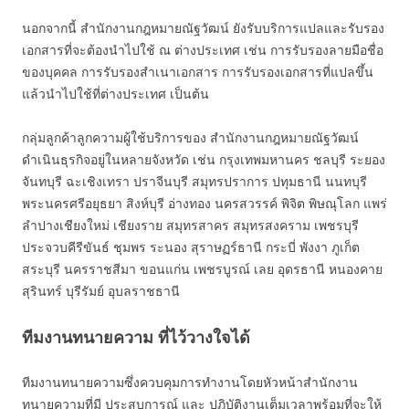
นอกจากนี้ สำนักงานกฎหมายณัฐวัฒน์ ยังรับบริการแปลและรับรอง
เอกสารที่จะต้องนำไปใช้ ณ ต่างประเทศ เช่น การรับรองลายมือชื่อ
ของบุคคล การรับรองสำเนาเอกสาร การรับรองเอกสารที่แปลขึ้น
แล้วนำไปใช้ที่ต่างประเทศ เป็นต้น
กลุ่มลูกค้าลูกความผู้ใช้บริการของ สำนักงานกฎหมายณัฐวัฒน์
ดำเนินธุรกิจอยู่ในหลายจังหวัด เช่น กรุงเทพมหานคร ชลบุรี ระยอง
จันทบุรี ฉะเชิงเทรา ปราจีนบุรี สมุทรปราการ ปทุมธานี นนทบุรี
พระนครศรีอยุธยา สิงห์บุรี อ่างทอง นครสวรรค์ พิจิต พิษณุโลก แพร่
ลำปางเชียงใหม่ เชียงราย สมุทรสาคร สมุทรสงคราม เพชรบุรี
ประจวบคีรีขันธ์ ชุมพร ระนอง สุราษฏร์ธานี กระบี่ พังงา ภูเก็ต
สระบุรี นครราชสีมา ขอนแก่น เพชรบูรณ์ เลย อุดรธานี หนองคาย
สุรินทร์ บุรีรัมย์ อุบลราชธานี
ทีมงานทนายความ ที่ไว้วางใจได้
ทีมงานทนายความซึ่งควบคุมการทำงานโดยหัวหน้าสำนักงาน
ทนายความที่มี ประสบการณ์ และ ปฎิบัติงานเต็มเวลาพร้อมที่จะให้