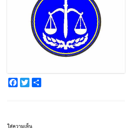
F
T
S
ac
w
h
e
itt
ar
b
er
e
o
ใส่ความเห็น
o