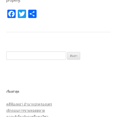
properly.
F
T
S
ac
w
h
e
itt
ar
b
er
e
o
o
ค้
k
น
ห
า
สำ
ห
เรื่องล่าสุด
รั
บ
คดีฟ้องหย่า อำนาจปกครองบุตร
:
เพิกถอนการขายทอดตลาด
ความรู้เกี่ยวกับการยื่นขอวีซ่า