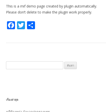
This is a mif demo page created by plugin automatically.
Please don’t delete to make the plugin work properly.
F
T
S
ac
w
h
e
itt
ar
b
er
e
o
o
ค้
k
น
ห
า
สำ
ห
เรื่องล่าสุด
รั
บ
คดีฟ้องหย่า อำนาจปกครองบุตร