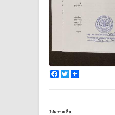
F
T
S
ac
w
h
e
itt
ar
b
er
e
o
ใส่ความเห็น
o