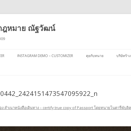
ฎหมาย ณัฐวัฒน์
309
ข้าม
ไป
ZER
INSTAGRAM DEMO – CUSTOMIZER
คุยกับทนาย
บริษัทร้าง
ยัง
เนื้อหา
60442_2424151473547095922_n
อง สำเนาหนังสือเดินทาง – certify true copy of Passport โดยทนายโนตารี่พับลิ