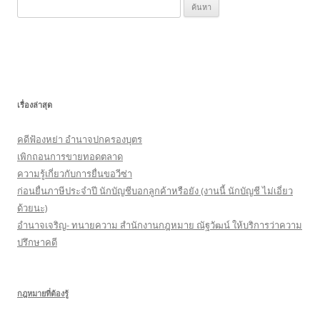
o
ค้
k
น
ห
า
สำ
ห
เรื่องล่าสุด
รั
บ
คดีฟ้องหย่า อำนาจปกครองบุตร
:
เพิกถอนการขายทอดตลาด
ความรู้เกี่ยวกับการยื่นขอวีซ่า
ก่อนยื่นภาษีประจำปี นักบัญชีบอกลูกค้าหรือยัง (งานนี้ นักบัญชี ไม่เอี่ยว
ด้วยนะ)
อำนาจเจริญ- ทนายความ สำนักงานกฎหมาย ณัฐวัฒน์ ให้บริการว่าความ
ปรึกษาคดี
กฎหมายที่ต้องรู้