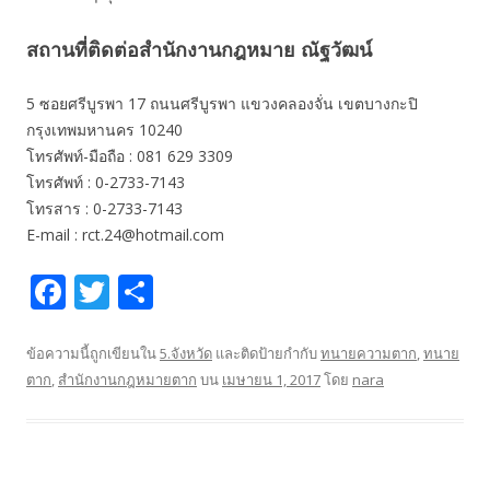
สถานที่ติดต่อสำนักงานกฎหมาย ณัฐวัฒน์
5 ซอยศรีบูรพา 17 ถนนศรีบูรพา แขวงคลองจั่น เขตบางกะปิ
กรุงเทพมหานคร 10240
โทรศัพท์-มือถือ : 081 629 3309
โทรศัพท์ : 0-2733-7143
โทรสาร : 0-2733-7143
E-mail : rct.24@hotmail.com
F
T
S
ac
w
h
e
itt
ar
ข้อความนี้ถูกเขียนใน
5.จังหวัด
และติดป้ายกำกับ
ทนายความตาก
,
ทนาย
ตาก
,
สำนักงานกฎหมายตาก
บน
เมษายน 1, 2017
โดย
nara
b
er
e
o
o