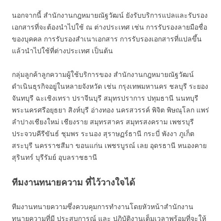
นอกจากนี้ สำนักงานกฎหมายณัฐวัฒน์ ยังรับบริการแปลและรับรอง
เอกสารที่จะต้องนำไปใช้ ณ ต่างประเทศ เช่น การรับรองลายมือชื่อ
ของบุคคล การรับรองสำเนาเอกสาร การรับรองเอกสารที่แปลขึ้น
แล้วนำไปใช้ที่ต่างประเทศ เป็นต้น
กลุ่มลูกค้าลูกความผู้ใช้บริการของ สำนักงานกฎหมายณัฐวัฒน์
ดำเนินธุรกิจอยู่ในหลายจังหวัด เช่น กรุงเทพมหานคร ชลบุรี ระยอง
จันทบุรี ฉะเชิงเทรา ปราจีนบุรี สมุทรปราการ ปทุมธานี นนทบุรี
พระนครศรีอยุธยา สิงห์บุรี อ่างทอง นครสวรรค์ พิจิต พิษณุโลก แพร่
ลำปางเชียงใหม่ เชียงราย สมุทรสาคร สมุทรสงคราม เพชรบุรี
ประจวบคีรีขันธ์ ชุมพร ระนอง สุราษฏร์ธานี กระบี่ พังงา ภูเก็ต
สระบุรี นครราชสีมา ขอนแก่น เพชรบูรณ์ เลย อุดรธานี หนองคาย
สุรินทร์ บุรีรัมย์ อุบลราชธานี
ทีมงานทนายความ ที่ไว้วางใจได้
ทีมงานทนายความซึ่งควบคุมการทำงานโดยหัวหน้าสำนักงาน
ทนายความที่มี ประสบการณ์ และ ปฎิบัติงานเต็มเวลาพร้อมที่จะให้