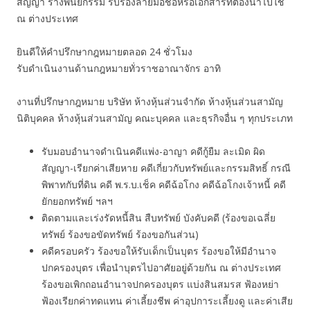
สัญญา ร่างพินัยกรรม รับรองลายมือชื่อหรือเอกสารที่ต้องนำไปใช้
ณ ต่างประเทศ
ยินดีให้คำปรึกษากฎหมายตลอด 24 ชั่วโมง
รับดำเนินงานด้านกฎหมายทั่วราชอาณาจักร อาทิ
งานที่ปรึกษากฎหมาย บริษัท ห้างหุ้นส่วนจำกัด ห้างหุ้นส่วนสามัญ
นิติบุคคล ห้างหุ้นส่วนสามัญ คณะบุคคล และธุรกิจอื่น ๆ ทุกประเภท
รับมอบอำนาจดำเนินคดีแพ่ง-อาญา คดีกู้ยืม ละเมิด ผิด
สัญญา-เรียกค่าเสียหาย คดีเกี่ยวกับทรัพย์และกรรมสิทธิ์ กรณี
พิพาทกับที่ดิน คดี พ.ร.บ.เช็ค คดีฉ้อโกง คดีฉ้อโกงเจ้าหนี้ คดี
ยักยอกทรัพย์ ฯลฯ
ติดตามและเร่งรัดหนี้สิน สืบทรัพย์ บังคับคดี (ร้องขอเฉลี่ย
ทรัพย์ ร้องขอขัดทรัพย์ ร้องขอกันส่วน)
คดีครอบครัว ร้องขอให้รับเด็กเป็นบุตร ร้องขอให้มีอำนาจ
ปกครองบุตร เพื่อนำบุตรไปอาศัยอยู่ด้วยกัน ณ ต่างประเทศ
ร้องขอเพิกถอนอำนาจปกครองบุตร แบ่งสินสมรส ฟ้องหย่า
ฟ้องเรียกค่าทดแทน ค่าเลี้ยงชีพ ค่าอุปการะเลี้ยงดู และค่าเสีย