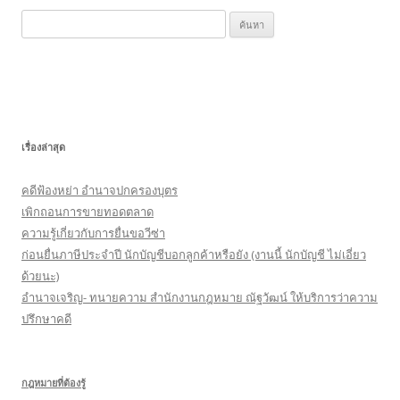
k
ค้
น
ห
า
สำ
ห
เรื่องล่าสุด
รั
บ
คดีฟ้องหย่า อำนาจปกครองบุตร
:
เพิกถอนการขายทอดตลาด
ความรู้เกี่ยวกับการยื่นขอวีซ่า
ก่อนยื่นภาษีประจำปี นักบัญชีบอกลูกค้าหรือยัง (งานนี้ นักบัญชี ไม่เอี่ยว
ด้วยนะ)
อำนาจเจริญ- ทนายความ สำนักงานกฎหมาย ณัฐวัฒน์ ให้บริการว่าความ
ปรึกษาคดี
กฎหมายที่ต้องรู้