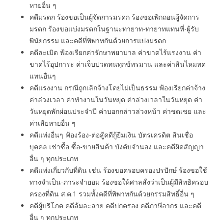
หายอื่น ๆ
คดีมรดก ร้องขอเป็นผู้จัดการมรดก ร้องขอเพิกถอนผู้จัดการ
มรดก ร้องขอแบ่งมรดกในฐานะทายาท-ทายาทแทนที่-ผู้รับ
พินัยกรรม และคดีที่พิพาทกันด้วยการแบ่งมรดก
คดีละเมิด ฟ้องเรียกค่ารักษาพยาบาล ค่าขาดไร้แรงงาน ค่า
ขาดไร้อุปการะ ค่าเจ็บปวดทนทุกข์ทรมาน และค่าสินไหมทด
แทนอื่นๆ
คดีแรงงาน กรณีถูกเลิกจ้างโดยไม่เป็นธรรม ฟ้องเรียกค่าจ้าง
ค่าล่วงเวลา ค่าทํางานในวันหยุด ค่าล่วงเวลาในวันหยุด ค่า
วันหยุดพักผ่อนประจำปี ค่าบอกกล่าวล่วงหน้า ค่าชดเชย และ
ค่าเสียหายอื่น ๆ
คดีแพ่งอื่นๆ ฟ้องร้อง-ต่อสู้คดีกู้ยืมเงิน บัตรเครดิต สินเชื่อ
บุคคล เช่าซื้อ ซื้อ-ขายสินค้า บังคับจำนอง และคดีผิดสัญญา
อื่น ๆ ทุกประเภท
คดีแพ่งเกี่ยวกับที่ดิน เช่น ร้องขอครอบครองปรปักษ์ ร้องขอใช้
ทางจำเป็น-ภาระจำยอม ร้องขอให้ศาลสั่งว่าเป็นผู้มีสิทธิครอบ
ครองที่ดิน ส.ค.1 รวมทั้งคดีที่พิพาทกันด้วยกรรมสิทธิ์อื่น ๆ
คดีผู้บริโภค คดีล้มละลาย คดีปกครอง คดีภาษีอากร และคดี
อื่น ๆ ทุกประเภท