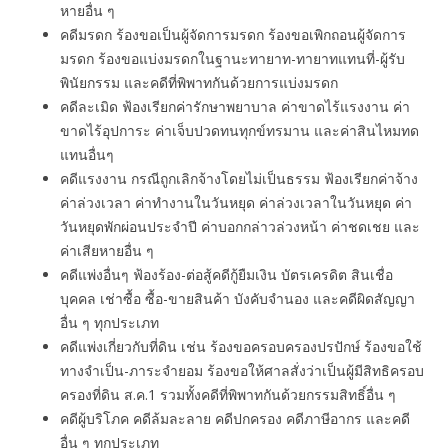
หายอื่น ๆ
คดีมรดก ร้องขอเป็นผู้จัดการมรดก ร้องขอเพิกถอนผู้จัดการ
มรดก ร้องขอแบ่งมรดกในฐานะทายาท-ทายาทแทนที่-ผู้รับ
พินัยกรรม และคดีที่พิพาทกันด้วยการแบ่งมรดก
คดีละเมิด ฟ้องเรียกค่ารักษาพยาบาล ค่าขาดไร้แรงงาน ค่า
ขาดไร้อุปการะ ค่าเจ็บปวดทนทุกข์ทรมาน และค่าสินไหมทด
แทนอื่นๆ
คดีแรงงาน กรณีถูกเลิกจ้างโดยไม่เป็นธรรม ฟ้องเรียกค่าจ้าง
ค่าล่วงเวลา ค่าทํางานในวันหยุด ค่าล่วงเวลาในวันหยุด ค่า
วันหยุดพักผ่อนประจำปี ค่าบอกกล่าวล่วงหน้า ค่าชดเชย และ
ค่าเสียหายอื่น ๆ
คดีแพ่งอื่นๆ ฟ้องร้อง-ต่อสู้คดีกู้ยืมเงิน บัตรเครดิต สินเชื่อ
บุคคล เช่าซื้อ ซื้อ-ขายสินค้า บังคับจำนอง และคดีผิดสัญญา
อื่น ๆ ทุกประเภท
คดีแพ่งเกี่ยวกับที่ดิน เช่น ร้องขอครอบครองปรปักษ์ ร้องขอใช้
ทางจำเป็น-ภาระจำยอม ร้องขอให้ศาลสั่งว่าเป็นผู้มีสิทธิครอบ
ครองที่ดิน ส.ค.1 รวมทั้งคดีที่พิพาทกันด้วยกรรมสิทธิ์อื่น ๆ
คดีผู้บริโภค คดีล้มละลาย คดีปกครอง คดีภาษีอากร และคดี
อื่น ๆ ทุกประเภท