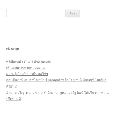
k
ค้
น
ห
า
สำ
ห
เรื่องล่าสุด
รั
บ
คดีฟ้องหย่า อำนาจปกครองบุตร
:
เพิกถอนการขายทอดตลาด
ความรู้เกี่ยวกับการยื่นขอวีซ่า
ก่อนยื่นภาษีประจำปี นักบัญชีบอกลูกค้าหรือยัง (งานนี้ นักบัญชี ไม่เอี่ยว
ด้วยนะ)
อำนาจเจริญ- ทนายความ สำนักงานกฎหมาย ณัฐวัฒน์ ให้บริการว่าความ
ปรึกษาคดี