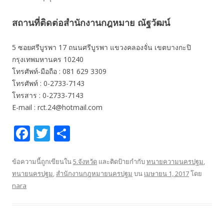
สถานที่ติดต่อสำนักงานกฎหมาย ณัฐวัฒน์
5 ซอยศรีบูรพา 17 ถนนศรีบูรพา แขวงคลองจั่น เขตบางกะปิ
กรุงเทพมหานคร 10240
โทรศัพท์-มือถือ : 081 629 3309
โทรศัพท์ : 0-2733-7143
โทรสาร : 0-2733-7143
E-mail : rct.24@hotmail.com
F
T
S
ac
w
h
e
itt
ar
ข้อความนี้ถูกเขียนใน
5.จังหวัด
และติดป้ายกำกับ
ทนายความนครปฐม
,
ทนายนครปฐม
,
สำนักงานกฎหมายนครปฐม
บน
เมษายน 1, 2017
โดย
b
er
e
nara
o
o