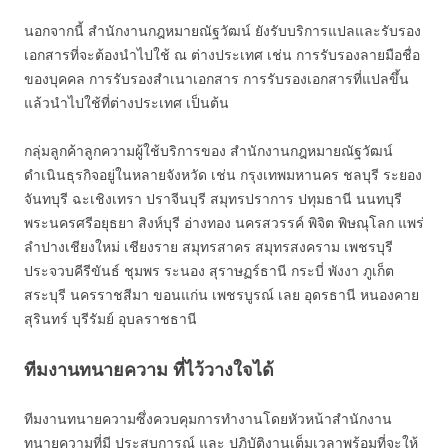
นอกจากนี้ สำนักงานกฎหมายณัฐวัฒน์ ยังรับบริการแปลและรับรอง
เอกสารที่จะต้องนำไปใช้ ณ ต่างประเทศ เช่น การรับรองลายมือชื่อ
ของบุคคล การรับรองสำเนาเอกสาร การรับรองเอกสารที่แปลขึ้น
แล้วนำไปใช้ที่ต่างประเทศ เป็นต้น
กลุ่มลูกค้าลูกความผู้ใช้บริการของ สำนักงานกฎหมายณัฐวัฒน์
ดำเนินธุรกิจอยู่ในหลายจังหวัด เช่น กรุงเทพมหานคร ชลบุรี ระยอง
จันทบุรี ฉะเชิงเทรา ปราจีนบุรี สมุทรปราการ ปทุมธานี นนทบุรี
พระนครศรีอยุธยา สิงห์บุรี อ่างทอง นครสวรรค์ พิจิต พิษณุโลก แพร่
ลำปางเชียงใหม่ เชียงราย สมุทรสาคร สมุทรสงคราม เพชรบุรี
ประจวบคีรีขันธ์ ชุมพร ระนอง สุราษฏร์ธานี กระบี่ พังงา ภูเก็ต
สระบุรี นครราชสีมา ขอนแก่น เพชรบูรณ์ เลย อุดรธานี หนองคาย
สุรินทร์ บุรีรัมย์ อุบลราชธานี
ทีมงานทนายความ ที่ไว้วางใจได้
ทีมงานทนายความซึ่งควบคุมการทำงานโดยหัวหน้าสำนักงาน
ทนายความที่มี ประสบการณ์ และ ปฎิบัติงานเต็มเวลาพร้อมที่จะให้