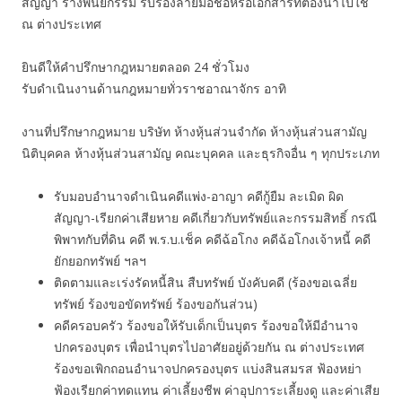
สัญญา ร่างพินัยกรรม รับรองลายมือชื่อหรือเอกสารที่ต้องนำไปใช้
ณ ต่างประเทศ
ยินดีให้คำปรึกษากฎหมายตลอด 24 ชั่วโมง
รับดำเนินงานด้านกฎหมายทั่วราชอาณาจักร อาทิ
งานที่ปรึกษากฎหมาย บริษัท ห้างหุ้นส่วนจำกัด ห้างหุ้นส่วนสามัญ
นิติบุคคล ห้างหุ้นส่วนสามัญ คณะบุคคล และธุรกิจอื่น ๆ ทุกประเภท
รับมอบอำนาจดำเนินคดีแพ่ง-อาญา คดีกู้ยืม ละเมิด ผิด
สัญญา-เรียกค่าเสียหาย คดีเกี่ยวกับทรัพย์และกรรมสิทธิ์ กรณี
พิพาทกับที่ดิน คดี พ.ร.บ.เช็ค คดีฉ้อโกง คดีฉ้อโกงเจ้าหนี้ คดี
ยักยอกทรัพย์ ฯลฯ
ติดตามและเร่งรัดหนี้สิน สืบทรัพย์ บังคับคดี (ร้องขอเฉลี่ย
ทรัพย์ ร้องขอขัดทรัพย์ ร้องขอกันส่วน)
คดีครอบครัว ร้องขอให้รับเด็กเป็นบุตร ร้องขอให้มีอำนาจ
ปกครองบุตร เพื่อนำบุตรไปอาศัยอยู่ด้วยกัน ณ ต่างประเทศ
ร้องขอเพิกถอนอำนาจปกครองบุตร แบ่งสินสมรส ฟ้องหย่า
ฟ้องเรียกค่าทดแทน ค่าเลี้ยงชีพ ค่าอุปการะเลี้ยงดู และค่าเสีย