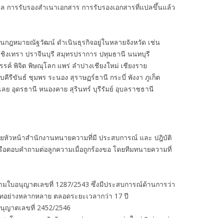
คล การรับรองสำเนาเอกสาร การรับรองเอกสารที่แปลขึ้นแล้ว
งานกฎหมายณัฐวัฒน์ ดำเนินธุรกิจอยู่ในหลายจังหวัด เช่น
ชิงเทรา ปราจีนบุรี สมุทรปราการ ปทุมธานี นนทบุรี
รรค์ พิจิต พิษณุโลก แพร่ ลำปางเชียงใหม่ เชียงราย
รีขันธ์ ชุมพร ระนอง สุราษฏร์ธานี กระบี่ พังงา ภูเก็ต
ย อุดรธานี หนองคาย สุรินทร์ บุรีรัมย์ อุบลราชธานี
ัวหน้าสำนักงานทนายความที่มี ประสบการณ์ และ ปฎิบัติ
รือตอบคำถามต่อลูกความเมื่อถูกร้องขอ โดยทีมทนายความที่
ามใบอนุญาตเลขที่ 1287/2543 ซึ่งมีประสบการณ์ด้านการว่า
เภทอย่างหลากหลาย ตลอดระยะเวลากว่า 17 ปี
นุญาตเลขที่ 2452/2546