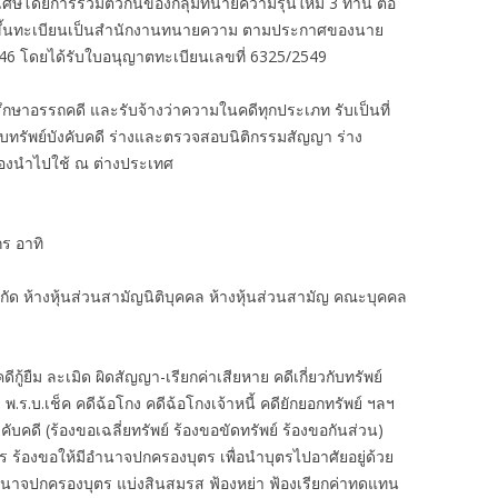
ิเศษโดยการรวมตัวกันของกลุ่มทนายความรุ่นใหม่ 3 ท่าน ต่อ
งได้ขึ้นทะเบียนเป็นสำนักงานทนายความ ตามประกาศของนาย
46 โดยได้รับใบอนุญาตทะเบียนเลขที่ 6325/2549
กษาอรรถคดี และรับจ้างว่าความในคดีทุกประเภท รับเป็นที่
ืบทรัพย์บังคับคดี ร่างและตรวจสอบนิติกรรมสัญญา ร่าง
ต้องนำไปใช้ ณ ต่างประเทศ
ร อาทิ
ำกัด ห้างหุ้นส่วนสามัญนิติบุคคล ห้างหุ้นส่วนสามัญ คณะบุคคล
้ยืม ละเมิด ผิดสัญญา-เรียกค่าเสียหาย คดีเกี่ยวกับทรัพย์
 พ.ร.บ.เช็ค คดีฉ้อโกง คดีฉ้อโกงเจ้าหนี้ คดียักยอกทรัพย์ ฯลฯ
งคับคดี (ร้องขอเฉลี่ยทรัพย์ ร้องขอขัดทรัพย์ ร้องขอกันส่วน)
ตร ร้องขอให้มีอำนาจปกครองบุตร เพื่อนำบุตรไปอาศัยอยู่ด้วย
ำนาจปกครองบุตร แบ่งสินสมรส ฟ้องหย่า ฟ้องเรียกค่าทดแทน