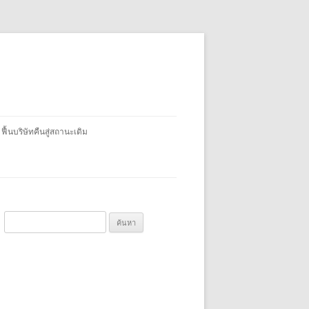
 ฟื้นบริษัทคืนสู่สถานะเดิม
ค้
น
ห
า
สำ
ห