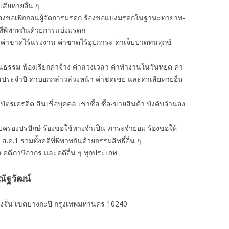
าเสียหายอื่น ๆ
ร้องขอเพิกถอนผู้จัดการมรดก ร้องขอแบ่งมรดกในฐานะทายาท-
ที่พิพาทกันด้วยการแบ่งมรดก
 ค่าขาดไร้แรงงาน ค่าขาดไร้อุปการะ ค่าเจ็บปวดทนทุกข์
นธรรม ฟ้องเรียกค่าจ้าง ค่าล่วงเวลา ค่าทํางานในวันหยุด ค่า
อนประจำปี ค่าบอกกล่าวล่วงหน้า ค่าชดเชย และค่าเสียหายอื่น
งิน บัตรเครดิต สินเชื่อบุคคล เช่าซื้อ ซื้อ-ขายสินค้า บังคับจำนอง
ครอบครองปรปักษ์ ร้องขอใช้ทางจำเป็น-ภาระจำยอม ร้องขอให้
 ส.ค.1 รวมทั้งคดีที่พิพาทกันด้วยกรรมสิทธิ์อื่น ๆ
ง คดีภาษีอากร และคดีอื่น ๆ ทุกประเภท
ัฐวัฒน์
งจั่น เขตบางกะปิ กรุงเทพมหานคร 10240