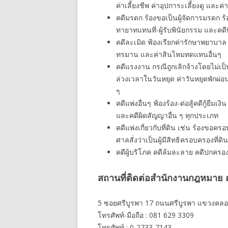
ค่าเลี้ยงชีพ ค่าอุปการะเลี้ยงดู และค่
คดีมรดก ร้องขอเป็นผู้จัดการมรดก 
ทายาทแทนที่-ผู้รับพินัยกรรม และคดี
คดีละเมิด ฟ้องเรียกค่ารักษาพยาบาล
ทรมาน และค่าสินไหมทดแทนอื่นๆ
คดีแรงงาน กรณีถูกเลิกจ้างโดยไม่เป็
ล่วงเวลาในวันหยุด ค่าวันหยุดพักผ่
ๆ
คดีแพ่งอื่นๆ ฟ้องร้อง-ต่อสู้คดีกู้ยืมเ
และคดีผิดสัญญาอื่น ๆ ทุกประเภท
คดีแพ่งเกี่ยวกับที่ดิน เช่น ร้องขอ
ศาลสั่งว่าเป็นผู้มีสิทธิครอบครองที่ดิน
คดีผู้บริโภค คดีล้มละลาย คดีปกครอ
สถานที่ติดต่อสำนักงานกฎหมาย ณ
5 ซอยศรีบูรพา 17 ถนนศรีบูรพา แขวงคลอ
โทรศัพท์-มือถือ : 081 629 3309
โทรศัพท์ : 0-2733-7143