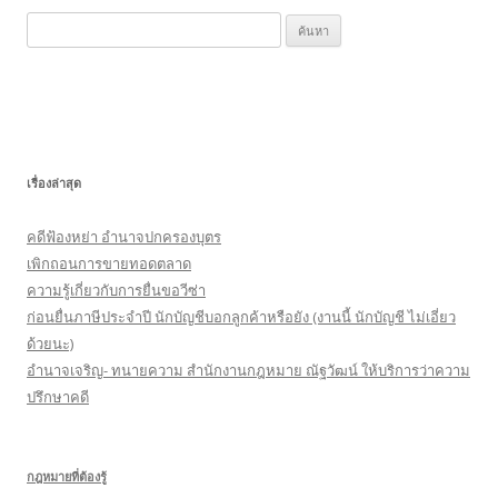
k
ค้
น
ห
า
สำ
ห
เรื่องล่าสุด
รั
บ
คดีฟ้องหย่า อำนาจปกครองบุตร
:
เพิกถอนการขายทอดตลาด
ความรู้เกี่ยวกับการยื่นขอวีซ่า
ก่อนยื่นภาษีประจำปี นักบัญชีบอกลูกค้าหรือยัง (งานนี้ นักบัญชี ไม่เอี่ยว
ด้วยนะ)
อำนาจเจริญ- ทนายความ สำนักงานกฎหมาย ณัฐวัฒน์ ให้บริการว่าความ
ปรึกษาคดี
กฎหมายที่ต้องรู้