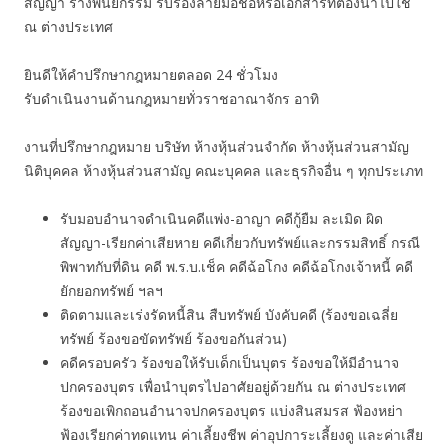
สัญญา ร่างพินัยกรรม รับรองลายมือชื่อหรือเอกสารที่ต้องนำไปใช้
ณ ต่างประเทศ
ยินดีให้คำปรึกษากฎหมายตลอด 24 ชั่วโมง
รับดำเนินงานด้านกฎหมายทั่วราชอาณาจักร อาทิ
งานที่ปรึกษากฎหมาย บริษัท ห้างหุ้นส่วนจำกัด ห้างหุ้นส่วนสามัญ
นิติบุคคล ห้างหุ้นส่วนสามัญ คณะบุคคล และธุรกิจอื่น ๆ ทุกประเภท
รับมอบอำนาจดำเนินคดีแพ่ง-อาญา คดีกู้ยืม ละเมิด ผิด
สัญญา-เรียกค่าเสียหาย คดีเกี่ยวกับทรัพย์และกรรมสิทธิ์ กรณี
พิพาทกับที่ดิน คดี พ.ร.บ.เช็ค คดีฉ้อโกง คดีฉ้อโกงเจ้าหนี้ คดี
ยักยอกทรัพย์ ฯลฯ
ติดตามและเร่งรัดหนี้สิน สืบทรัพย์ บังคับคดี (ร้องขอเฉลี่ย
ทรัพย์ ร้องขอขัดทรัพย์ ร้องขอกันส่วน)
คดีครอบครัว ร้องขอให้รับเด็กเป็นบุตร ร้องขอให้มีอำนาจ
ปกครองบุตร เพื่อนำบุตรไปอาศัยอยู่ด้วยกัน ณ ต่างประเทศ
ร้องขอเพิกถอนอำนาจปกครองบุตร แบ่งสินสมรส ฟ้องหย่า
ฟ้องเรียกค่าทดแทน ค่าเลี้ยงชีพ ค่าอุปการะเลี้ยงดู และค่าเสีย