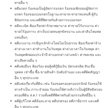
หายอื่น ๆ
คดีมรดก ร้องขอเป็นผู้จัดการมรดก ร้องขอเพิกถอนผู้จัดการ
มรดก ร้องขอแบ่งมรดกในฐานะทายาท-ทายาทแทนที่-ผู้รับ
พินัยกรรม และคดีที่พิพาทกันด้วยการแบ่งมรดก
คดีละเมิด ฟ้องเรียกค่ารักษาพยาบาล ค่าขาดไร้แรงงาน ค่า
ขาดไร้อุปการะ ค่าเจ็บปวดทนทุกข์ทรมาน และค่าสินไหมทด
แทนอื่นๆ
คดีแรงงาน กรณีถูกเลิกจ้างโดยไม่เป็นธรรม ฟ้องเรียกค่าจ้าง
ค่าล่วงเวลา ค่าทํางานในวันหยุด ค่าล่วงเวลาในวันหยุด ค่า
วันหยุดพักผ่อนประจำปี ค่าบอกกล่าวล่วงหน้า ค่าชดเชย และ
ค่าเสียหายอื่น ๆ
คดีแพ่งอื่นๆ ฟ้องร้อง-ต่อสู้คดีกู้ยืมเงิน บัตรเครดิต สินเชื่อ
บุคคล เช่าซื้อ ซื้อ-ขายสินค้า บังคับจำนอง และคดีผิดสัญญา
อื่น ๆ ทุกประเภท
คดีแพ่งเกี่ยวกับที่ดิน เช่น ร้องขอครอบครองปรปักษ์ ร้องขอใช้
ทางจำเป็น-ภาระจำยอม ร้องขอให้ศาลสั่งว่าเป็นผู้มีสิทธิครอบ
ครองที่ดิน ส.ค.1 รวมทั้งคดีที่พิพาทกันด้วยกรรมสิทธิ์อื่น ๆ
คดีผู้บริโภค คดีล้มละลาย คดีปกครอง คดีภาษีอากร และคดี
อื่น ๆ ทุกประเภท