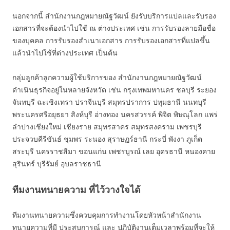
นอกจากนี้ สำนักงานกฎหมายณัฐวัฒน์ ยังรับบริการแปลและรับรอง
เอกสารที่จะต้องนำไปใช้ ณ ต่างประเทศ เช่น การรับรองลายมือชื่อ
ของบุคคล การรับรองสำเนาเอกสาร การรับรองเอกสารที่แปลขึ้น
แล้วนำไปใช้ที่ต่างประเทศ เป็นต้น
กลุ่มลูกค้าลูกความผู้ใช้บริการของ สำนักงานกฎหมายณัฐวัฒน์
ดำเนินธุรกิจอยู่ในหลายจังหวัด เช่น กรุงเทพมหานคร ชลบุรี ระยอง
จันทบุรี ฉะเชิงเทรา ปราจีนบุรี สมุทรปราการ ปทุมธานี นนทบุรี
พระนครศรีอยุธยา สิงห์บุรี อ่างทอง นครสวรรค์ พิจิต พิษณุโลก แพร่
ลำปางเชียงใหม่ เชียงราย สมุทรสาคร สมุทรสงคราม เพชรบุรี
ประจวบคีรีขันธ์ ชุมพร ระนอง สุราษฏร์ธานี กระบี่ พังงา ภูเก็ต
สระบุรี นครราชสีมา ขอนแก่น เพชรบูรณ์ เลย อุดรธานี หนองคาย
สุรินทร์ บุรีรัมย์ อุบลราชธานี
ทีมงานทนายความ ที่ไว้วางใจได้
ทีมงานทนายความซึ่งควบคุมการทำงานโดยหัวหน้าสำนักงาน
ทนายความที่มี ประสบการณ์ และ ปฎิบัติงานเต็มเวลาพร้อมที่จะให้