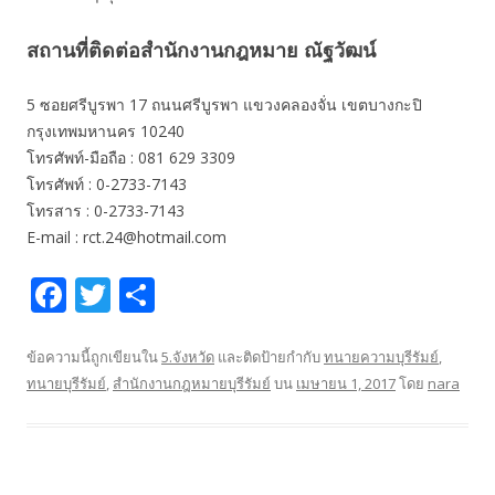
สถานที่ติดต่อสำนักงานกฎหมาย ณัฐวัฒน์
5 ซอยศรีบูรพา 17 ถนนศรีบูรพา แขวงคลองจั่น เขตบางกะปิ
กรุงเทพมหานคร 10240
โทรศัพท์-มือถือ : 081 629 3309
โทรศัพท์ : 0-2733-7143
โทรสาร : 0-2733-7143
E-mail : rct.24@hotmail.com
F
T
S
ac
w
h
e
itt
ar
ข้อความนี้ถูกเขียนใน
5.จังหวัด
และติดป้ายกำกับ
ทนายความบุรีรัมย์
,
ทนายบุรีรัมย์
,
สำนักงานกฎหมายบุรีรัมย์
บน
เมษายน 1, 2017
โดย
nara
b
er
e
o
o