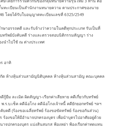
ิเศษโดยการรวมตัวกันของกลุ่มทนายความรุ่นใหม่ 3 ท่าน ต่อ
งได้ขึ้นทะเบียนเป็นสำนักงานทนายความ ตามประกาศของนาย
46 โดยได้รับใบอนุญาตทะเบียนเลขที่ 6325/2549
กษาอรรถคดี และรับจ้างว่าความในคดีทุกประเภท รับเป็นที่
ืบทรัพย์บังคับคดี ร่างและตรวจสอบนิติกรรมสัญญา ร่าง
ต้องนำไปใช้ ณ ต่างประเทศ
ร อาทิ
ำกัด ห้างหุ้นส่วนสามัญนิติบุคคล ห้างหุ้นส่วนสามัญ คณะบุคคล
้ยืม ละเมิด ผิดสัญญา-เรียกค่าเสียหาย คดีเกี่ยวกับทรัพย์
 พ.ร.บ.เช็ค คดีฉ้อโกง คดีฉ้อโกงเจ้าหนี้ คดียักยอกทรัพย์ ฯลฯ
งคับคดี (ร้องขอเฉลี่ยทรัพย์ ร้องขอขัดทรัพย์ ร้องขอกันส่วน)
ตร ร้องขอให้มีอำนาจปกครองบุตร เพื่อนำบุตรไปอาศัยอยู่ด้วย
ำนาจปกครองบุตร แบ่งสินสมรส ฟ้องหย่า ฟ้องเรียกค่าทดแทน