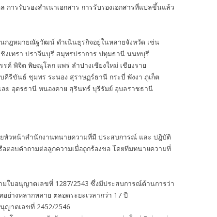
คล การรับรองสำเนาเอกสาร การรับรองเอกสารที่แปลขึ้นแล้ว
งานกฎหมายณัฐวัฒน์ ดำเนินธุรกิจอยู่ในหลายจังหวัด เช่น
ชิงเทรา ปราจีนบุรี สมุทรปราการ ปทุมธานี นนทบุรี
รรค์ พิจิต พิษณุโลก แพร่ ลำปางเชียงใหม่ เชียงราย
รีขันธ์ ชุมพร ระนอง สุราษฏร์ธานี กระบี่ พังงา ภูเก็ต
ย อุดรธานี หนองคาย สุรินทร์ บุรีรัมย์ อุบลราชธานี
ัวหน้าสำนักงานทนายความที่มี ประสบการณ์ และ ปฎิบัติ
รือตอบคำถามต่อลูกความเมื่อถูกร้องขอ โดยทีมทนายความที่
ามใบอนุญาตเลขที่ 1287/2543 ซึ่งมีประสบการณ์ด้านการว่า
เภทอย่างหลากหลาย ตลอดระยะเวลากว่า 17 ปี
นุญาตเลขที่ 2452/2546