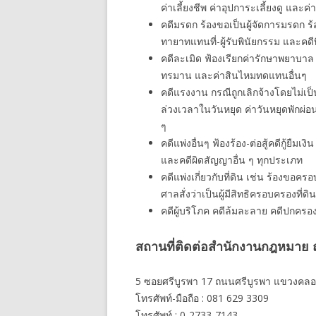
ค่าเลี้ยงชีพ ค่าอุปการะเลี้ยงดู และค่
คดีมรดก ร้องขอเป็นผู้จัดการมรดก 
ทายาทแทนที่-ผู้รับพินัยกรรม และคดี
คดีละเมิด ฟ้องเรียกค่ารักษาพยาบาล
ทรมาน และค่าสินไหมทดแทนอื่นๆ
คดีแรงงาน กรณีถูกเลิกจ้างโดยไม่เป็
ล่วงเวลาในวันหยุด ค่าวันหยุดพักผ่
ๆ
คดีแพ่งอื่นๆ ฟ้องร้อง-ต่อสู้คดีกู้ยืมเ
และคดีผิดสัญญาอื่น ๆ ทุกประเภท
คดีแพ่งเกี่ยวกับที่ดิน เช่น ร้องขอ
ศาลสั่งว่าเป็นผู้มีสิทธิครอบครองที่ดิน
คดีผู้บริโภค คดีล้มละลาย คดีปกครอ
สถานที่ติดต่อสำนักงานกฎหมาย ณ
5 ซอยศรีบูรพา 17 ถนนศรีบูรพา แขวงคลอ
โทรศัพท์-มือถือ : 081 629 3309
โทรศัพท์ : 0-2733-7143