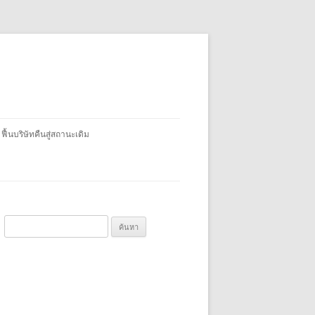
 ฟื้นบริษัทคืนสู่สถานะเดิม
ค้
น
ห
า
สำ
ห