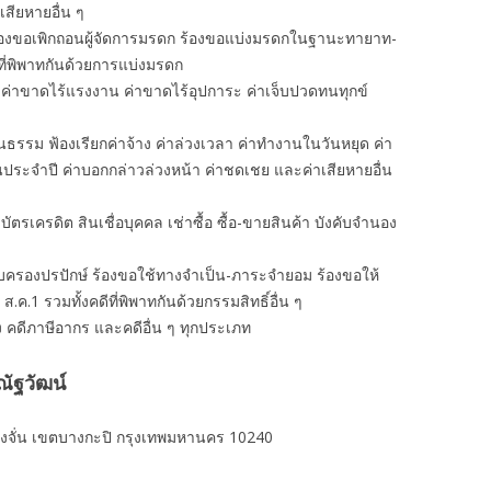
าเสียหายอื่น ๆ
ร้องขอเพิกถอนผู้จัดการมรดก ร้องขอแบ่งมรดกในฐานะทายาท-
ที่พิพาทกันด้วยการแบ่งมรดก
 ค่าขาดไร้แรงงาน ค่าขาดไร้อุปการะ ค่าเจ็บปวดทนทุกข์
นธรรม ฟ้องเรียกค่าจ้าง ค่าล่วงเวลา ค่าทํางานในวันหยุด ค่า
อนประจำปี ค่าบอกกล่าวล่วงหน้า ค่าชดเชย และค่าเสียหายอื่น
งิน บัตรเครดิต สินเชื่อบุคคล เช่าซื้อ ซื้อ-ขายสินค้า บังคับจำนอง
ครอบครองปรปักษ์ ร้องขอใช้ทางจำเป็น-ภาระจำยอม ร้องขอให้
 ส.ค.1 รวมทั้งคดีที่พิพาทกันด้วยกรรมสิทธิ์อื่น ๆ
ง คดีภาษีอากร และคดีอื่น ๆ ทุกประเภท
ัฐวัฒน์
งจั่น เขตบางกะปิ กรุงเทพมหานคร 10240