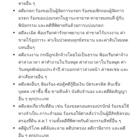
หายอื่น ๆ
คดีมรดก ร้องขอเป็นผู้จัดการมรดก ร้องขอเพิกถอนผู้จัดการ
มรดก ร้องขอแบ่งมรดกในฐานะทายาท-ทายาทแทนที่-ผู้รับ
พินัยกรรม และคดีที่พิพาทกันด้วยการแบ่งมรดก
คดีละเมิด ฟ้องเรียกค่ารักษาพยาบาล ค่าขาดไร้แรงงาน ค่า
ขาดไร้อุปการะ ค่าเจ็บปวดทนทุกข์ทรมาน และค่าสินไหมทด
แทนอื่นๆ
คดีแรงงาน กรณีถูกเลิกจ้างโดยไม่เป็นธรรม ฟ้องเรียกค่าจ้าง
ค่าล่วงเวลา ค่าทํางานในวันหยุด ค่าล่วงเวลาในวันหยุด ค่า
วันหยุดพักผ่อนประจำปี ค่าบอกกล่าวล่วงหน้า ค่าชดเชย และ
ค่าเสียหายอื่น ๆ
คดีแพ่งอื่นๆ ฟ้องร้อง-ต่อสู้คดีกู้ยืมเงิน บัตรเครดิต สินเชื่อ
บุคคล เช่าซื้อ ซื้อ-ขายสินค้า บังคับจำนอง และคดีผิดสัญญา
อื่น ๆ ทุกประเภท
คดีแพ่งเกี่ยวกับที่ดิน เช่น ร้องขอครอบครองปรปักษ์ ร้องขอใช้
ทางจำเป็น-ภาระจำยอม ร้องขอให้ศาลสั่งว่าเป็นผู้มีสิทธิครอบ
ครองที่ดิน ส.ค.1 รวมทั้งคดีที่พิพาทกันด้วยกรรมสิทธิ์อื่น ๆ
คดีผู้บริโภค คดีล้มละลาย คดีปกครอง คดีภาษีอากร และคดี
อื่น ๆ ทุกประเภท