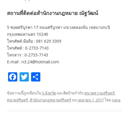
สถานที่ติดต่อสำนักงานกฎหมาย ณัฐวัฒน์
5 ซอยศรีบูรพา 17 ถนนศรีบูรพา แขวงคลองจั่น เขตบางกะปิ
กรุงเทพมหานคร 10240
โทรศัพท์-มือถือ : 081 629 3309
โทรศัพท์ : 0-2733-7143
โทรสาร : 0-2733-7143
E-mail : rct.24@hotmail.com
F
T
S
ac
w
h
e
itt
ar
ข้อความนี้ถูกเขียนใน
5.จังหวัด
และติดป้ายกำกับ
ทนายความสุรินทร์
,
ทนายสุรินทร์
,
สำนักงานกฎหมายสุรินทร์
บน
เมษายน 1, 2017
โดย
nara
b
er
e
o
o