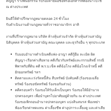
สัญญา ร่างพินัยกรรม รับรองลายมือชื่อหรือเอกสารที่ต้องนำไปใช้
ณ ต่างประเทศ
ยินดีให้คำปรึกษากฎหมายตลอด 24 ชั่วโมง
รับดำเนินงานด้านกฎหมายทั่วราชอาณาจักร อาทิ
งานที่ปรึกษากฎหมาย บริษัท ห้างหุ้นส่วนจำกัด ห้างหุ้นส่วนสามัญ
นิติบุคคล ห้างหุ้นส่วนสามัญ คณะบุคคล และธุรกิจอื่น ๆ ทุกประเภท
รับมอบอำนาจดำเนินคดีแพ่ง-อาญา คดีกู้ยืม ละเมิด ผิด
สัญญา-เรียกค่าเสียหาย คดีเกี่ยวกับทรัพย์และกรรมสิทธิ์ กรณี
พิพาทกับที่ดิน คดี พ.ร.บ.เช็ค คดีฉ้อโกง คดีฉ้อโกงเจ้าหนี้ คดี
ยักยอกทรัพย์ ฯลฯ
ติดตามและเร่งรัดหนี้สิน สืบทรัพย์ บังคับคดี (ร้องขอเฉลี่ย
ทรัพย์ ร้องขอขัดทรัพย์ ร้องขอกันส่วน)
คดีครอบครัว ร้องขอให้รับเด็กเป็นบุตร ร้องขอให้มีอำนาจ
ปกครองบุตร เพื่อนำบุตรไปอาศัยอยู่ด้วยกัน ณ ต่างประเทศ
ร้องขอเพิกถอนอำนาจปกครองบุตร แบ่งสินสมรส ฟ้องหย่า
ฟ้องเรียกค่าทดแทน ค่าเลี้ยงชีพ ค่าอุปการะเลี้ยงดู และค่าเสีย