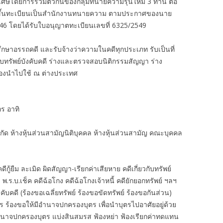
ิเศษโดยการรวมตัวกันของกลุ่มทนายความรุ่นใหม่ 3 ท่าน ต่อ
งได้ขึ้นทะเบียนเป็นสำนักงานทนายความ ตามประกาศของนาย
46 โดยได้รับใบอนุญาตทะเบียนเลขที่ 6325/2549
กษาอรรถคดี และรับจ้างว่าความในคดีทุกประเภท รับเป็นที่
ืบทรัพย์บังคับคดี ร่างและตรวจสอบนิติกรรมสัญญา ร่าง
ต้องนำไปใช้ ณ ต่างประเทศ
ร อาทิ
ำกัด ห้างหุ้นส่วนสามัญนิติบุคคล ห้างหุ้นส่วนสามัญ คณะบุคคล
้ยืม ละเมิด ผิดสัญญา-เรียกค่าเสียหาย คดีเกี่ยวกับทรัพย์
 พ.ร.บ.เช็ค คดีฉ้อโกง คดีฉ้อโกงเจ้าหนี้ คดียักยอกทรัพย์ ฯลฯ
งคับคดี (ร้องขอเฉลี่ยทรัพย์ ร้องขอขัดทรัพย์ ร้องขอกันส่วน)
ตร ร้องขอให้มีอำนาจปกครองบุตร เพื่อนำบุตรไปอาศัยอยู่ด้วย
ำนาจปกครองบุตร แบ่งสินสมรส ฟ้องหย่า ฟ้องเรียกค่าทดแทน