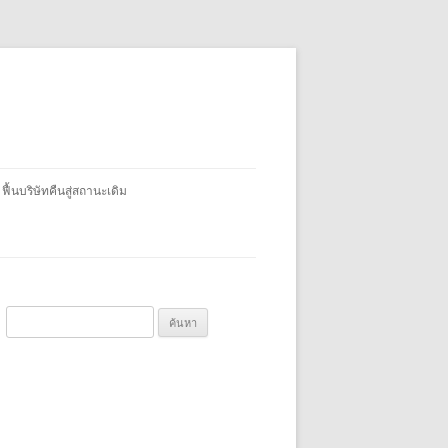
 ฟื้นบริษัทคืนสู่สถานะเดิม
ค้
น
ห
า
สำ
ห