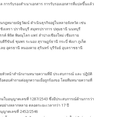
คล การรับรองสำเนาเอกสาร การรับรองเอกสารที่แปลขึ้นแล้ว
งานกฎหมายณัฐวัฒน์ ดำเนินธุรกิจอยู่ในหลายจังหวัด เช่น
ชิงเทรา ปราจีนบุรี สมุทรปราการ ปทุมธานี นนทบุรี
รรค์ พิจิต พิษณุโลก แพร่ ลำปางเชียงใหม่ เชียงราย
รีขันธ์ ชุมพร ระนอง สุราษฏร์ธานี กระบี่ พังงา ภูเก็ต
ย อุดรธานี หนองคาย สุรินทร์ บุรีรัมย์ อุบลราชธานี
ัวหน้าสำนักงานทนายความที่มี ประสบการณ์ และ ปฎิบัติ
รือตอบคำถามต่อลูกความเมื่อถูกร้องขอ โดยทีมทนายความที่
ามใบอนุญาตเลขที่ 1287/2543 ซึ่งมีประสบการณ์ด้านการว่า
เภทอย่างหลากหลาย ตลอดระยะเวลากว่า 17 ปี
นุญาตเลขที่ 2452/2546