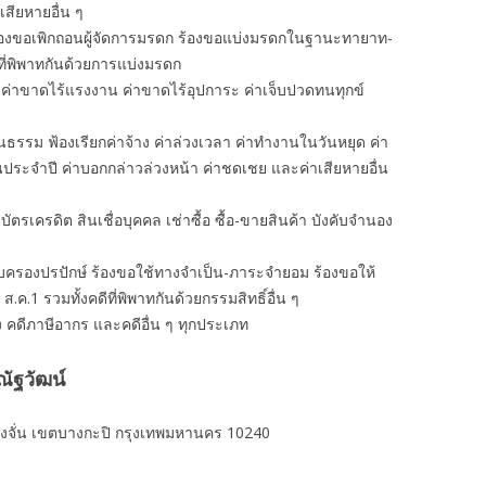
าเสียหายอื่น ๆ
ร้องขอเพิกถอนผู้จัดการมรดก ร้องขอแบ่งมรดกในฐานะทายาท-
ที่พิพาทกันด้วยการแบ่งมรดก
 ค่าขาดไร้แรงงาน ค่าขาดไร้อุปการะ ค่าเจ็บปวดทนทุกข์
นธรรม ฟ้องเรียกค่าจ้าง ค่าล่วงเวลา ค่าทํางานในวันหยุด ค่า
อนประจำปี ค่าบอกกล่าวล่วงหน้า ค่าชดเชย และค่าเสียหายอื่น
งิน บัตรเครดิต สินเชื่อบุคคล เช่าซื้อ ซื้อ-ขายสินค้า บังคับจำนอง
ครอบครองปรปักษ์ ร้องขอใช้ทางจำเป็น-ภาระจำยอม ร้องขอให้
 ส.ค.1 รวมทั้งคดีที่พิพาทกันด้วยกรรมสิทธิ์อื่น ๆ
ง คดีภาษีอากร และคดีอื่น ๆ ทุกประเภท
ัฐวัฒน์
งจั่น เขตบางกะปิ กรุงเทพมหานคร 10240