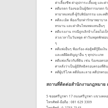
ค่าเลี้ยงชีพ ค่าอุปการะเลี้ยงดู และค่
คดีมรดก ร้องขอเป็นผู้จัดการมรดก 
ทายาทแทนที่-ผู้รับพินัยกรรม และคดี
คดีละเมิด ฟ้องเรียกค่ารักษาพยาบาล
ทรมาน และค่าสินไหมทดแทนอื่นๆ
คดีแรงงาน กรณีถูกเลิกจ้างโดยไม่เป็
ล่วงเวลาในวันหยุด ค่าวันหยุดพักผ่
ๆ
คดีแพ่งอื่นๆ ฟ้องร้อง-ต่อสู้คดีกู้ยืมเ
และคดีผิดสัญญาอื่น ๆ ทุกประเภท
คดีแพ่งเกี่ยวกับที่ดิน เช่น ร้องขอ
ศาลสั่งว่าเป็นผู้มีสิทธิครอบครองที่ดิน
คดีผู้บริโภค คดีล้มละลาย คดีปกครอ
สถานที่ติดต่อสำนักงานกฎหมาย ณ
5 ซอยศรีบูรพา 17 ถนนศรีบูรพา แขวงคลอ
โทรศัพท์-มือถือ : 081 629 3309
โทรศัพท์ : 0-2733-7143