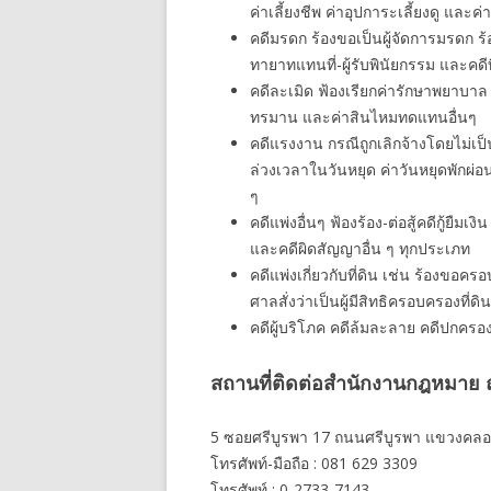
ค่าเลี้ยงชีพ ค่าอุปการะเลี้ยงดู และค่
คดีมรดก ร้องขอเป็นผู้จัดการมรดก 
ทายาทแทนที่-ผู้รับพินัยกรรม และคดี
คดีละเมิด ฟ้องเรียกค่ารักษาพยาบาล
ทรมาน และค่าสินไหมทดแทนอื่นๆ
คดีแรงงาน กรณีถูกเลิกจ้างโดยไม่เป็
ล่วงเวลาในวันหยุด ค่าวันหยุดพักผ่
ๆ
คดีแพ่งอื่นๆ ฟ้องร้อง-ต่อสู้คดีกู้ยืมเ
และคดีผิดสัญญาอื่น ๆ ทุกประเภท
คดีแพ่งเกี่ยวกับที่ดิน เช่น ร้องขอ
ศาลสั่งว่าเป็นผู้มีสิทธิครอบครองที่ดิน
คดีผู้บริโภค คดีล้มละลาย คดีปกครอ
สถานที่ติดต่อสำนักงานกฎหมาย ณ
5 ซอยศรีบูรพา 17 ถนนศรีบูรพา แขวงคลอ
โทรศัพท์-มือถือ : 081 629 3309
โทรศัพท์ : 0-2733-7143