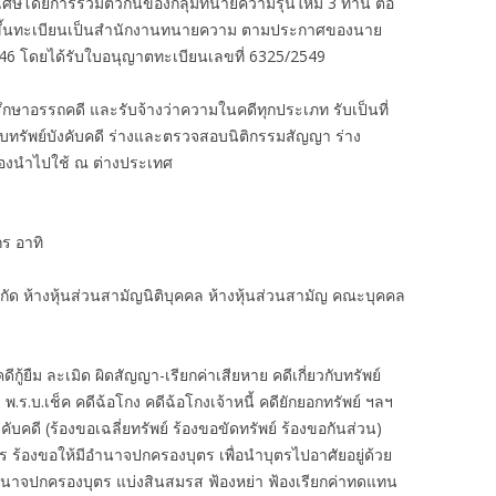
ิเศษโดยการรวมตัวกันของกลุ่มทนายความรุ่นใหม่ 3 ท่าน ต่อ
งได้ขึ้นทะเบียนเป็นสำนักงานทนายความ ตามประกาศของนาย
46 โดยได้รับใบอนุญาตทะเบียนเลขที่ 6325/2549
กษาอรรถคดี และรับจ้างว่าความในคดีทุกประเภท รับเป็นที่
ืบทรัพย์บังคับคดี ร่างและตรวจสอบนิติกรรมสัญญา ร่าง
ต้องนำไปใช้ ณ ต่างประเทศ
ร อาทิ
ำกัด ห้างหุ้นส่วนสามัญนิติบุคคล ห้างหุ้นส่วนสามัญ คณะบุคคล
้ยืม ละเมิด ผิดสัญญา-เรียกค่าเสียหาย คดีเกี่ยวกับทรัพย์
 พ.ร.บ.เช็ค คดีฉ้อโกง คดีฉ้อโกงเจ้าหนี้ คดียักยอกทรัพย์ ฯลฯ
งคับคดี (ร้องขอเฉลี่ยทรัพย์ ร้องขอขัดทรัพย์ ร้องขอกันส่วน)
ตร ร้องขอให้มีอำนาจปกครองบุตร เพื่อนำบุตรไปอาศัยอยู่ด้วย
ำนาจปกครองบุตร แบ่งสินสมรส ฟ้องหย่า ฟ้องเรียกค่าทดแทน