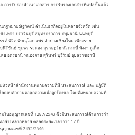
คล การรับรองสำเนาเอกสาร การรับรองเอกสารที่แปลขึ้นแล้ว
งานกฎหมายณัฐวัฒน์ ดำเนินธุรกิจอยู่ในหลายจังหวัด เช่น
ชิงเทรา ปราจีนบุรี สมุทรปราการ ปทุมธานี นนทบุรี
รรค์ พิจิต พิษณุโลก แพร่ ลำปางเชียงใหม่ เชียงราย
รีขันธ์ ชุมพร ระนอง สุราษฏร์ธานี กระบี่ พังงา ภูเก็ต
ย อุดรธานี หนองคาย สุรินทร์ บุรีรัมย์ อุบลราชธานี
ัวหน้าสำนักงานทนายความที่มี ประสบการณ์ และ ปฎิบัติ
รือตอบคำถามต่อลูกความเมื่อถูกร้องขอ โดยทีมทนายความที่
ามใบอนุญาตเลขที่ 1287/2543 ซึ่งมีประสบการณ์ด้านการว่า
เภทอย่างหลากหลาย ตลอดระยะเวลากว่า 17 ปี
นุญาตเลขที่ 2452/2546