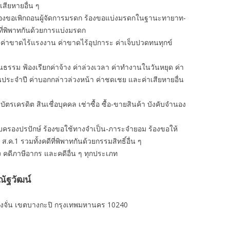
าเสียหายอื่น ๆ
ร้องขอเพิกถอนผู้จัดการมรดก ร้องขอแบ่งมรดกในฐานะทายาท-
ที่พิพาทกันด้วยการแบ่งมรดก
 ค่าขาดไร้แรงงาน ค่าขาดไร้อุปการะ ค่าเจ็บปวดทนทุกข์
นธรรม ฟ้องเรียกค่าจ้าง ค่าล่วงเวลา ค่าทํางานในวันหยุด ค่า
อนประจำปี ค่าบอกกล่าวล่วงหน้า ค่าชดเชย และค่าเสียหายอื่น
งิน บัตรเครดิต สินเชื่อบุคคล เช่าซื้อ ซื้อ-ขายสินค้า บังคับจำนอง
ครอบครองปรปักษ์ ร้องขอใช้ทางจำเป็น-ภาระจำยอม ร้องขอให้
 ส.ค.1 รวมทั้งคดีที่พิพาทกันด้วยกรรมสิทธิ์อื่น ๆ
ง คดีภาษีอากร และคดีอื่น ๆ ทุกประเภท
ัฐวัฒน์
งจั่น เขตบางกะปิ กรุงเทพมหานคร 10240