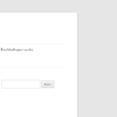
 ฟื้นบริษัทคืนสู่สถานะเดิม
ค้
น
ห
า
สำ
ห