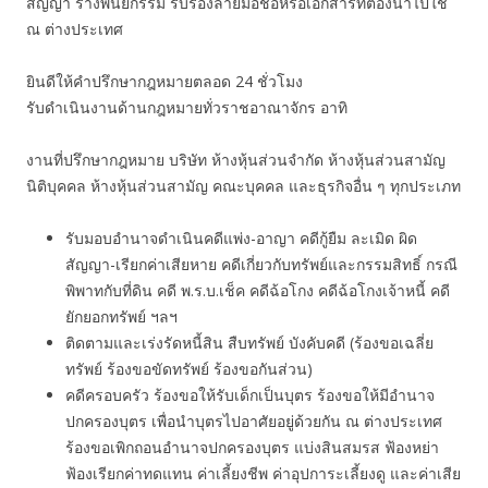
สัญญา ร่างพินัยกรรม รับรองลายมือชื่อหรือเอกสารที่ต้องนำไปใช้
ณ ต่างประเทศ
ยินดีให้คำปรึกษากฎหมายตลอด 24 ชั่วโมง
รับดำเนินงานด้านกฎหมายทั่วราชอาณาจักร อาทิ
งานที่ปรึกษากฎหมาย บริษัท ห้างหุ้นส่วนจำกัด ห้างหุ้นส่วนสามัญ
นิติบุคคล ห้างหุ้นส่วนสามัญ คณะบุคคล และธุรกิจอื่น ๆ ทุกประเภท
รับมอบอำนาจดำเนินคดีแพ่ง-อาญา คดีกู้ยืม ละเมิด ผิด
สัญญา-เรียกค่าเสียหาย คดีเกี่ยวกับทรัพย์และกรรมสิทธิ์ กรณี
พิพาทกับที่ดิน คดี พ.ร.บ.เช็ค คดีฉ้อโกง คดีฉ้อโกงเจ้าหนี้ คดี
ยักยอกทรัพย์ ฯลฯ
ติดตามและเร่งรัดหนี้สิน สืบทรัพย์ บังคับคดี (ร้องขอเฉลี่ย
ทรัพย์ ร้องขอขัดทรัพย์ ร้องขอกันส่วน)
คดีครอบครัว ร้องขอให้รับเด็กเป็นบุตร ร้องขอให้มีอำนาจ
ปกครองบุตร เพื่อนำบุตรไปอาศัยอยู่ด้วยกัน ณ ต่างประเทศ
ร้องขอเพิกถอนอำนาจปกครองบุตร แบ่งสินสมรส ฟ้องหย่า
ฟ้องเรียกค่าทดแทน ค่าเลี้ยงชีพ ค่าอุปการะเลี้ยงดู และค่าเสีย