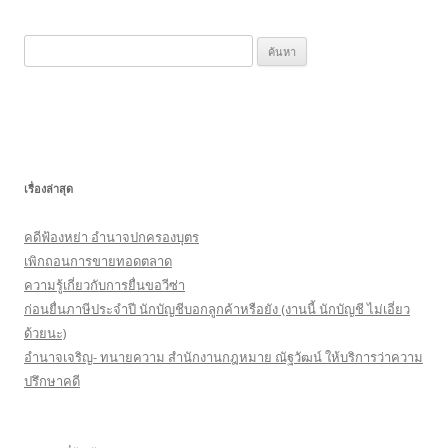
k
ค้
น
ห
า
สำ
ห
เรื่องล่าสุด
รั
บ
คดีฟ้องหย่า อำนาจปกครองบุตร
:
เพิกถอนการขายทอดตลาด
ความรู้เกี่ยวกับการยื่นขอวีซ่า
ก่อนยื่นภาษีประจำปี นักบัญชีบอกลูกค้าหรือยัง (งานนี้ นักบัญชี ไม่เอี่ยว
ด้วยนะ)
อำนาจเจริญ- ทนายความ สำนักงานกฎหมาย ณัฐวัฒน์ ให้บริการว่าความ
ปรึกษาคดี