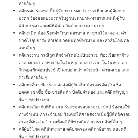
หายอื่น ๆ
คดีมรดก ร้องขอเป็นผู้จัดการมรดก ร้องขอเพิกถอนผู้จัดการ
มรดก ร้องขอแบ่งมรดกในฐานะทายาท-ทายาทแทนที่-ผู้รับ
พินัยกรรม และคดีที่พิพาทกันด้วยการแบ่งมรดก
คดีละเมิด ฟ้องเรียกค่ารักษาพยาบาล ค่าขาดไร้แรงงาน ค่า
ขาดไร้อุปการะ ค่าเจ็บปวดทนทุกข์ทรมาน และค่าสินไหมทด
แทนอื่นๆ
คดีแรงงาน กรณีถูกเลิกจ้างโดยไม่เป็นธรรม ฟ้องเรียกค่าจ้าง
ค่าล่วงเวลา ค่าทํางานในวันหยุด ค่าล่วงเวลาในวันหยุด ค่า
วันหยุดพักผ่อนประจำปี ค่าบอกกล่าวล่วงหน้า ค่าชดเชย และ
ค่าเสียหายอื่น ๆ
คดีแพ่งอื่นๆ ฟ้องร้อง-ต่อสู้คดีกู้ยืมเงิน บัตรเครดิต สินเชื่อ
บุคคล เช่าซื้อ ซื้อ-ขายสินค้า บังคับจำนอง และคดีผิดสัญญา
อื่น ๆ ทุกประเภท
คดีแพ่งเกี่ยวกับที่ดิน เช่น ร้องขอครอบครองปรปักษ์ ร้องขอใช้
ทางจำเป็น-ภาระจำยอม ร้องขอให้ศาลสั่งว่าเป็นผู้มีสิทธิครอบ
ครองที่ดิน ส.ค.1 รวมทั้งคดีที่พิพาทกันด้วยกรรมสิทธิ์อื่น ๆ
คดีผู้บริโภค คดีล้มละลาย คดีปกครอง คดีภาษีอากร และคดี
อื่น ๆ ทุกประเภท