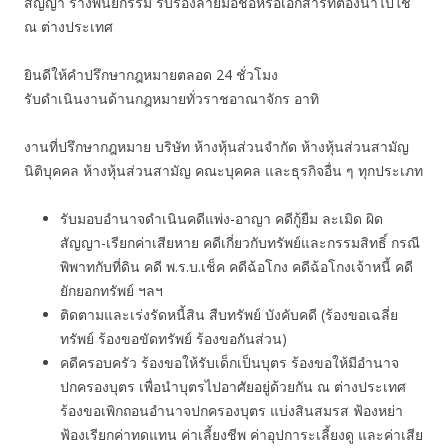
สัญญา ร่างพินัยกรรม รับรองลายมือชื่อหรือเอกสารที่ต้องนำไปใช้
ณ ต่างประเทศ
ยินดีให้คำปรึกษากฎหมายตลอด 24 ชั่วโมง
รับดำเนินงานด้านกฎหมายทั่วราชอาณาจักร อาทิ
งานที่ปรึกษากฎหมาย บริษัท ห้างหุ้นส่วนจำกัด ห้างหุ้นส่วนสามัญ
นิติบุคคล ห้างหุ้นส่วนสามัญ คณะบุคคล และธุรกิจอื่น ๆ ทุกประเภท
รับมอบอำนาจดำเนินคดีแพ่ง-อาญา คดีกู้ยืม ละเมิด ผิด
สัญญา-เรียกค่าเสียหาย คดีเกี่ยวกับทรัพย์และกรรมสิทธิ์ กรณี
พิพาทกับที่ดิน คดี พ.ร.บ.เช็ค คดีฉ้อโกง คดีฉ้อโกงเจ้าหนี้ คดี
ยักยอกทรัพย์ ฯลฯ
ติดตามและเร่งรัดหนี้สิน สืบทรัพย์ บังคับคดี (ร้องขอเฉลี่ย
ทรัพย์ ร้องขอขัดทรัพย์ ร้องขอกันส่วน)
คดีครอบครัว ร้องขอให้รับเด็กเป็นบุตร ร้องขอให้มีอำนาจ
ปกครองบุตร เพื่อนำบุตรไปอาศัยอยู่ด้วยกัน ณ ต่างประเทศ
ร้องขอเพิกถอนอำนาจปกครองบุตร แบ่งสินสมรส ฟ้องหย่า
ฟ้องเรียกค่าทดแทน ค่าเลี้ยงชีพ ค่าอุปการะเลี้ยงดู และค่าเสีย