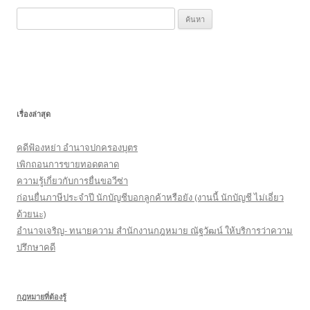
k
ค้
น
ห
า
สำ
ห
เรื่องล่าสุด
รั
บ
คดีฟ้องหย่า อำนาจปกครองบุตร
:
เพิกถอนการขายทอดตลาด
ความรู้เกี่ยวกับการยื่นขอวีซ่า
ก่อนยื่นภาษีประจำปี นักบัญชีบอกลูกค้าหรือยัง (งานนี้ นักบัญชี ไม่เอี่ยว
ด้วยนะ)
อำนาจเจริญ- ทนายความ สำนักงานกฎหมาย ณัฐวัฒน์ ให้บริการว่าความ
ปรึกษาคดี
กฎหมายที่ต้องรู้