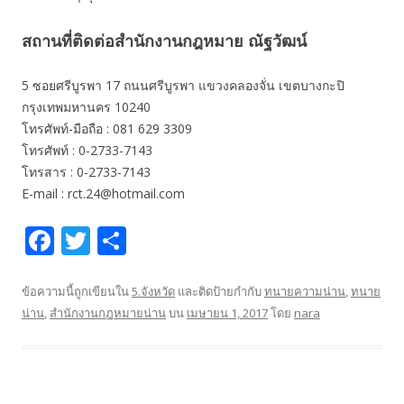
สถานที่ติดต่อสำนักงานกฎหมาย ณัฐวัฒน์
5 ซอยศรีบูรพา 17 ถนนศรีบูรพา แขวงคลองจั่น เขตบางกะปิ
กรุงเทพมหานคร 10240
โทรศัพท์-มือถือ : 081 629 3309
โทรศัพท์ : 0-2733-7143
โทรสาร : 0-2733-7143
E-mail : rct.24@hotmail.com
F
T
S
ac
w
h
e
itt
ar
ข้อความนี้ถูกเขียนใน
5.จังหวัด
และติดป้ายกำกับ
ทนายความน่าน
,
ทนาย
น่าน
,
สำนักงานกฎหมายน่าน
บน
เมษายน 1, 2017
โดย
nara
b
er
e
o
o