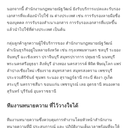
นอกจากนี้ สำนักงานกฎหมายณัฐวัฒน์ ยังรับบริการแปลและรับรอง
เอกสารที่จะต้องนำไปใช้ ณ ต่างประเทศ เช่น การรับรองลายมือชื่อ
ของบุคคล การรับรองสำเนาเอกสาร การรับรองเอกสารที่แปลขึ้น
แล้วนำไปใช้ที่ต่างประเทศ เป็นต้น
กลุ่มลูกค้าลูกความผู้ใช้บริการของ สำนักงานกฎหมายณัฐวัฒน์
ดำเนินธุรกิจอยู่ในหลายจังหวัด เช่น กรุงเทพมหานคร ชลบุรี ระยอง
จันทบุรี ฉะเชิงเทรา ปราจีนบุรี สมุทรปราการ ปทุมธานี นนทบุรี
พระนครศรีอยุธยา สิงห์บุรี อ่างทอง นครสวรรค์ พิจิต พิษณุโลก แพร่
ลำปางเชียงใหม่ เชียงราย สมุทรสาคร สมุทรสงคราม เพชรบุรี
ประจวบคีรีขันธ์ ชุมพร ระนอง สุราษฏร์ธานี กระบี่ พังงา ภูเก็ต
สระบุรี นครราชสีมา ขอนแก่น เพชรบูรณ์ เลย อุดรธานี หนองคาย
สุรินทร์ บุรีรัมย์ อุบลราชธานี
ทีมงานทนายความ ที่ไว้วางใจได้
ทีมงานทนายความซึ่งควบคุมการทำงานโดยหัวหน้าสำนักงาน
ทนายความที่มี ประสบการณ์ และ ปฎิบัติงานเต็มเวลาพร้อมที่จะให้