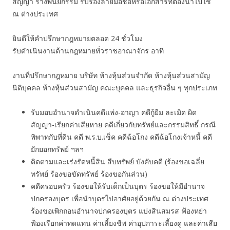
สัญญา ร่างพินัยกรรม รับรองลายมือชื่อหรือเอกสารที่ต้องนำไปใช้
ณ ต่างประเทศ
ยินดีให้คำปรึกษากฎหมายตลอด 24 ชั่วโมง
รับดำเนินงานด้านกฎหมายทั่วราชอาณาจักร อาทิ
งานที่ปรึกษากฎหมาย บริษัท ห้างหุ้นส่วนจำกัด ห้างหุ้นส่วนสามัญ
นิติบุคคล ห้างหุ้นส่วนสามัญ คณะบุคคล และธุรกิจอื่น ๆ ทุกประเภท
รับมอบอำนาจดำเนินคดีแพ่ง-อาญา คดีกู้ยืม ละเมิด ผิด
สัญญา-เรียกค่าเสียหาย คดีเกี่ยวกับทรัพย์และกรรมสิทธิ์ กรณี
พิพาทกับที่ดิน คดี พ.ร.บ.เช็ค คดีฉ้อโกง คดีฉ้อโกงเจ้าหนี้ คดี
ยักยอกทรัพย์ ฯลฯ
ติดตามและเร่งรัดหนี้สิน สืบทรัพย์ บังคับคดี (ร้องขอเฉลี่ย
ทรัพย์ ร้องขอขัดทรัพย์ ร้องขอกันส่วน)
คดีครอบครัว ร้องขอให้รับเด็กเป็นบุตร ร้องขอให้มีอำนาจ
ปกครองบุตร เพื่อนำบุตรไปอาศัยอยู่ด้วยกัน ณ ต่างประเทศ
ร้องขอเพิกถอนอำนาจปกครองบุตร แบ่งสินสมรส ฟ้องหย่า
ฟ้องเรียกค่าทดแทน ค่าเลี้ยงชีพ ค่าอุปการะเลี้ยงดู และค่าเสีย