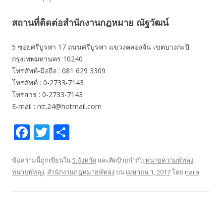
สถานที่ติดต่อสำนักงานกฎหมาย ณัฐวัฒน์
5 ซอยศรีบูรพา 17 ถนนศรีบูรพา แขวงคลองจั่น เขตบางกะปิ
กรุงเทพมหานคร 10240
โทรศัพท์-มือถือ : 081 629 3309
โทรศัพท์ : 0-2733-7143
โทรสาร : 0-2733-7143
E-mail : rct.24@hotmail.com
F
T
S
ac
w
h
e
itt
ar
ข้อความนี้ถูกเขียนใน
5.จังหวัด
และติดป้ายกำกับ
ทนายความพัทลุง
,
ทนายพัทลุง
,
สำนักงานกฎหมายพัทลุง
บน
เมษายน 1, 2017
โดย
nara
b
er
e
o
o