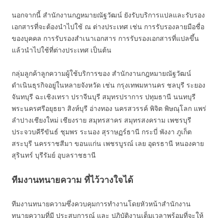
นอกจากนี้ สำนักงานกฎหมายณัฐวัฒน์ ยังรับบริการแปลและรับรอง
เอกสารที่จะต้องนำไปใช้ ณ ต่างประเทศ เช่น การรับรองลายมือชื่อ
ของบุคคล การรับรองสำเนาเอกสาร การรับรองเอกสารที่แปลขึ้น
แล้วนำไปใช้ที่ต่างประเทศ เป็นต้น
กลุ่มลูกค้าลูกความผู้ใช้บริการของ สำนักงานกฎหมายณัฐวัฒน์
ดำเนินธุรกิจอยู่ในหลายจังหวัด เช่น กรุงเทพมหานคร ชลบุรี ระยอง
จันทบุรี ฉะเชิงเทรา ปราจีนบุรี สมุทรปราการ ปทุมธานี นนทบุรี
พระนครศรีอยุธยา สิงห์บุรี อ่างทอง นครสวรรค์ พิจิต พิษณุโลก แพร่
ลำปางเชียงใหม่ เชียงราย สมุทรสาคร สมุทรสงคราม เพชรบุรี
ประจวบคีรีขันธ์ ชุมพร ระนอง สุราษฏร์ธานี กระบี่ พังงา ภูเก็ต
สระบุรี นครราชสีมา ขอนแก่น เพชรบูรณ์ เลย อุดรธานี หนองคาย
สุรินทร์ บุรีรัมย์ อุบลราชธานี
ทีมงานทนายความ ที่ไว้วางใจได้
ทีมงานทนายความซึ่งควบคุมการทำงานโดยหัวหน้าสำนักงาน
ทนายความที่มี ประสบการณ์ และ ปฎิบัติงานเต็มเวลาพร้อมที่จะให้