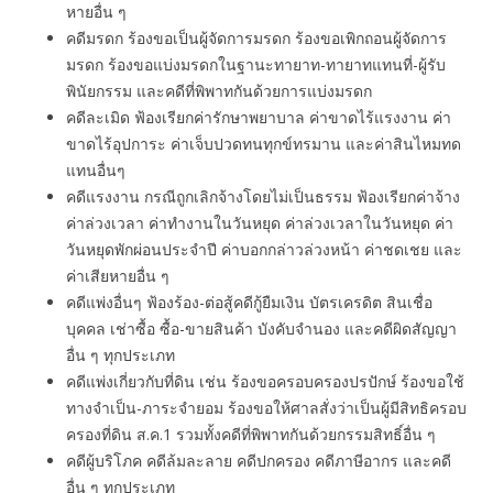
หายอื่น ๆ
คดีมรดก ร้องขอเป็นผู้จัดการมรดก ร้องขอเพิกถอนผู้จัดการ
มรดก ร้องขอแบ่งมรดกในฐานะทายาท-ทายาทแทนที่-ผู้รับ
พินัยกรรม และคดีที่พิพาทกันด้วยการแบ่งมรดก
คดีละเมิด ฟ้องเรียกค่ารักษาพยาบาล ค่าขาดไร้แรงงาน ค่า
ขาดไร้อุปการะ ค่าเจ็บปวดทนทุกข์ทรมาน และค่าสินไหมทด
แทนอื่นๆ
คดีแรงงาน กรณีถูกเลิกจ้างโดยไม่เป็นธรรม ฟ้องเรียกค่าจ้าง
ค่าล่วงเวลา ค่าทํางานในวันหยุด ค่าล่วงเวลาในวันหยุด ค่า
วันหยุดพักผ่อนประจำปี ค่าบอกกล่าวล่วงหน้า ค่าชดเชย และ
ค่าเสียหายอื่น ๆ
คดีแพ่งอื่นๆ ฟ้องร้อง-ต่อสู้คดีกู้ยืมเงิน บัตรเครดิต สินเชื่อ
บุคคล เช่าซื้อ ซื้อ-ขายสินค้า บังคับจำนอง และคดีผิดสัญญา
อื่น ๆ ทุกประเภท
คดีแพ่งเกี่ยวกับที่ดิน เช่น ร้องขอครอบครองปรปักษ์ ร้องขอใช้
ทางจำเป็น-ภาระจำยอม ร้องขอให้ศาลสั่งว่าเป็นผู้มีสิทธิครอบ
ครองที่ดิน ส.ค.1 รวมทั้งคดีที่พิพาทกันด้วยกรรมสิทธิ์อื่น ๆ
คดีผู้บริโภค คดีล้มละลาย คดีปกครอง คดีภาษีอากร และคดี
อื่น ๆ ทุกประเภท