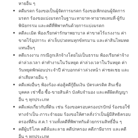
หายอื่น ๆ
คดีมรดก ร้องขอเป็นผู้จัดการมรดก ร้องขอเพิกถอนผู้จัดการ
มรดก ร้องขอแบ่งมรดกในฐานะทายาท-ทายาทแทนที่-ผู้รับ
พินัยกรรม และคดีที่พิพาทกันด้วยการแบ่งมรดก
คดีละเมิด ฟ้องเรียกค่ารักษาพยาบาล ค่าขาดไร้แรงงาน ค่า
ขาดไร้อุปการะ ค่าเจ็บปวดทนทุกข์ทรมาน และค่าสินไหมทด
แทนอื่นๆ
คดีแรงงาน กรณีถูกเลิกจ้างโดยไม่เป็นธรรม ฟ้องเรียกค่าจ้าง
ค่าล่วงเวลา ค่าทํางานในวันหยุด ค่าล่วงเวลาในวันหยุด ค่า
วันหยุดพักผ่อนประจำปี ค่าบอกกล่าวล่วงหน้า ค่าชดเชย และ
ค่าเสียหายอื่น ๆ
คดีแพ่งอื่นๆ ฟ้องร้อง-ต่อสู้คดีกู้ยืมเงิน บัตรเครดิต สินเชื่อ
บุคคล เช่าซื้อ ซื้อ-ขายสินค้า บังคับจำนอง และคดีผิดสัญญา
อื่น ๆ ทุกประเภท
คดีแพ่งเกี่ยวกับที่ดิน เช่น ร้องขอครอบครองปรปักษ์ ร้องขอใช้
ทางจำเป็น-ภาระจำยอม ร้องขอให้ศาลสั่งว่าเป็นผู้มีสิทธิครอบ
ครองที่ดิน ส.ค.1 รวมทั้งคดีที่พิพาทกันด้วยกรรมสิทธิ์อื่น ๆ
คดีผู้บริโภค คดีล้มละลาย คดีปกครอง คดีภาษีอากร และคดี
อื่น ๆ ทุกประเภท