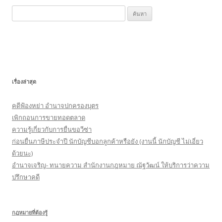
k
ค้
น
ห
า
สำ
ห
เรื่องล่าสุด
รั
บ
คดีฟ้องหย่า อำนาจปกครองบุตร
:
เพิกถอนการขายทอดตลาด
ความรู้เกี่ยวกับการยื่นขอวีซ่า
ก่อนยื่นภาษีประจำปี นักบัญชีบอกลูกค้าหรือยัง (งานนี้ นักบัญชี ไม่เอี่ยว
ด้วยนะ)
อำนาจเจริญ- ทนายความ สำนักงานกฎหมาย ณัฐวัฒน์ ให้บริการว่าความ
ปรึกษาคดี
กฎหมายที่ต้องรู้