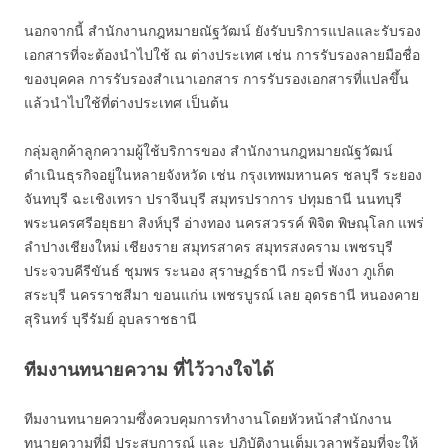
นอกจากนี้ สำนักงานกฎหมายณัฐวัฒน์ ยังรับบริการแปลและรับรอง
เอกสารที่จะต้องนำไปใช้ ณ ต่างประเทศ เช่น การรับรองลายมือชื่อ
ของบุคคล การรับรองสำเนาเอกสาร การรับรองเอกสารที่แปลขึ้น
แล้วนำไปใช้ที่ต่างประเทศ เป็นต้น
กลุ่มลูกค้าลูกความผู้ใช้บริการของ สำนักงานกฎหมายณัฐวัฒน์
ดำเนินธุรกิจอยู่ในหลายจังหวัด เช่น กรุงเทพมหานคร ชลบุรี ระยอง
จันทบุรี ฉะเชิงเทรา ปราจีนบุรี สมุทรปราการ ปทุมธานี นนทบุรี
พระนครศรีอยุธยา สิงห์บุรี อ่างทอง นครสวรรค์ พิจิต พิษณุโลก แพร่
ลำปางเชียงใหม่ เชียงราย สมุทรสาคร สมุทรสงคราม เพชรบุรี
ประจวบคีรีขันธ์ ชุมพร ระนอง สุราษฏร์ธานี กระบี่ พังงา ภูเก็ต
สระบุรี นครราชสีมา ขอนแก่น เพชรบูรณ์ เลย อุดรธานี หนองคาย
สุรินทร์ บุรีรัมย์ อุบลราชธานี
ทีมงานทนายความ ที่ไว้วางใจได้
ทีมงานทนายความซึ่งควบคุมการทำงานโดยหัวหน้าสำนักงาน
ทนายความที่มี ประสบการณ์ และ ปฎิบัติงานเต็มเวลาพร้อมที่จะให้