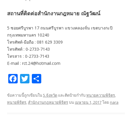
สถานที่ติดต่อสำนักงานกฎหมาย ณัฐวัฒน์
5 ซอยศรีบูรพา 17 ถนนศรีบูรพา แขวงคลองจั่น เขตบางกะปิ
กรุงเทพมหานคร 10240
โทรศัพท์-มือถือ : 081 629 3309
โทรศัพท์ : 0-2733-7143
โทรสาร : 0-2733-7143
E-mail : rct.24@hotmail.com
F
T
S
ac
w
h
e
itt
ar
ข้อความนี้ถูกเขียนใน
5.จังหวัด
และติดป้ายกำกับ
ทนายความพิจิตร
,
ทนายพิจิตร
,
สำนักงานกฎหมายพิจิตร
บน
เมษายน 1, 2017
โดย
nara
b
er
e
o
o