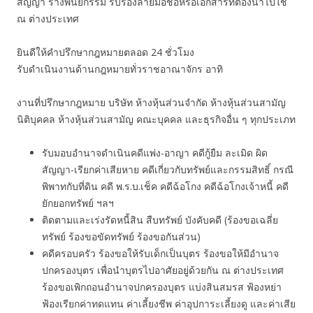
สัญญา ร่างพินัยกรรม รับรองลายมือชื่อหรือเอกสารที่ต้องนำไปใช้
ณ ต่างประเทศ
ยินดีให้คำปรึกษากฎหมายตลอด 24 ชั่วโมง
รับดำเนินงานด้านกฎหมายทั่วราชอาณาจักร อาทิ
งานที่ปรึกษากฎหมาย บริษัท ห้างหุ้นส่วนจำกัด ห้างหุ้นส่วนสามัญ
นิติบุคคล ห้างหุ้นส่วนสามัญ คณะบุคคล และธุรกิจอื่น ๆ ทุกประเภท
รับมอบอำนาจดำเนินคดีแพ่ง-อาญา คดีกู้ยืม ละเมิด ผิด
สัญญา-เรียกค่าเสียหาย คดีเกี่ยวกับทรัพย์และกรรมสิทธิ์ กรณี
พิพาทกับที่ดิน คดี พ.ร.บ.เช็ค คดีฉ้อโกง คดีฉ้อโกงเจ้าหนี้ คดี
ยักยอกทรัพย์ ฯลฯ
ติดตามและเร่งรัดหนี้สิน สืบทรัพย์ บังคับคดี (ร้องขอเฉลี่ย
ทรัพย์ ร้องขอขัดทรัพย์ ร้องขอกันส่วน)
คดีครอบครัว ร้องขอให้รับเด็กเป็นบุตร ร้องขอให้มีอำนาจ
ปกครองบุตร เพื่อนำบุตรไปอาศัยอยู่ด้วยกัน ณ ต่างประเทศ
ร้องขอเพิกถอนอำนาจปกครองบุตร แบ่งสินสมรส ฟ้องหย่า
ฟ้องเรียกค่าทดแทน ค่าเลี้ยงชีพ ค่าอุปการะเลี้ยงดู และค่าเสีย