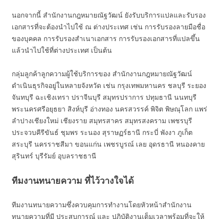
นอกจากนี้ สำนักงานกฎหมายณัฐวัฒน์ ยังรับบริการแปลและรับรอง
เอกสารที่จะต้องนำไปใช้ ณ ต่างประเทศ เช่น การรับรองลายมือชื่อ
ของบุคคล การรับรองสำเนาเอกสาร การรับรองเอกสารที่แปลขึ้น
แล้วนำไปใช้ที่ต่างประเทศ เป็นต้น
กลุ่มลูกค้าลูกความผู้ใช้บริการของ สำนักงานกฎหมายณัฐวัฒน์
ดำเนินธุรกิจอยู่ในหลายจังหวัด เช่น กรุงเทพมหานคร ชลบุรี ระยอง
จันทบุรี ฉะเชิงเทรา ปราจีนบุรี สมุทรปราการ ปทุมธานี นนทบุรี
พระนครศรีอยุธยา สิงห์บุรี อ่างทอง นครสวรรค์ พิจิต พิษณุโลก แพร่
ลำปางเชียงใหม่ เชียงราย สมุทรสาคร สมุทรสงคราม เพชรบุรี
ประจวบคีรีขันธ์ ชุมพร ระนอง สุราษฏร์ธานี กระบี่ พังงา ภูเก็ต
สระบุรี นครราชสีมา ขอนแก่น เพชรบูรณ์ เลย อุดรธานี หนองคาย
สุรินทร์ บุรีรัมย์ อุบลราชธานี
ทีมงานทนายความ ที่ไว้วางใจได้
ทีมงานทนายความซึ่งควบคุมการทำงานโดยหัวหน้าสำนักงาน
ทนายความที่มี ประสบการณ์ และ ปฎิบัติงานเต็มเวลาพร้อมที่จะให้