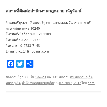
สถานที่ติดต่อสำนักงานกฎหมาย ณัฐวัฒน์
5 ซอยศรีบูรพา 17 ถนนศรีบูรพา แขวงคลองจั่น เขตบางกะปิ
กรุงเทพมหานคร 10240
โทรศัพท์-มือถือ : 081 629 3309
โทรศัพท์ : 0-2733-7143
โทรสาร : 0-2733-7143
E-mail : rct.24@hotmail.com
F
T
S
ac
w
h
e
itt
ar
ข้อความนี้ถูกเขียนใน
5.จังหวัด
และติดป้ายกำกับ
ทนายความภูเก็ต
,
ทนายภูเก็ต
,
สำนักงานกฎหมายภูเก็ต
บน
เมษายน 1, 2017
โดย
nara
b
er
e
o
o