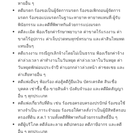
หายอื่น ๆ
คดีมรดก ร้องขอเป็นผู้จัดการมรดก ร้องขอเพิกถอนผู้จัดการ
มรดก ร้องขอแบ่งมรดกในฐานะทายาท-ทายาทแทนที่-ผู้รับ
พินัยกรรม และคดีที่พิพาทกันด้วยการแบ่งมรดก
คดีละเมิด ฟ้องเรียกค่ารักษาพยาบาล ค่าขาดไร้แรงงาน ค่า
ขาดไร้อุปการะ ค่าเจ็บปวดทนทุกข์ทรมาน และค่าสินไหมทด
แทนอื่นๆ
คดีแรงงาน กรณีถูกเลิกจ้างโดยไม่เป็นธรรม ฟ้องเรียกค่าจ้าง
ค่าล่วงเวลา ค่าทํางานในวันหยุด ค่าล่วงเวลาในวันหยุด ค่า
วันหยุดพักผ่อนประจำปี ค่าบอกกล่าวล่วงหน้า ค่าชดเชย และ
ค่าเสียหายอื่น ๆ
คดีแพ่งอื่นๆ ฟ้องร้อง-ต่อสู้คดีกู้ยืมเงิน บัตรเครดิต สินเชื่อ
บุคคล เช่าซื้อ ซื้อ-ขายสินค้า บังคับจำนอง และคดีผิดสัญญา
อื่น ๆ ทุกประเภท
คดีแพ่งเกี่ยวกับที่ดิน เช่น ร้องขอครอบครองปรปักษ์ ร้องขอใช้
ทางจำเป็น-ภาระจำยอม ร้องขอให้ศาลสั่งว่าเป็นผู้มีสิทธิครอบ
ครองที่ดิน ส.ค.1 รวมทั้งคดีที่พิพาทกันด้วยกรรมสิทธิ์อื่น ๆ
คดีผู้บริโภค คดีล้มละลาย คดีปกครอง คดีภาษีอากร และคดี
อื่น ๆ ทุกประเภท