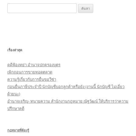
k
ค้
น
ห
า
สำ
ห
เรื่องล่าสุด
รั
บ
คดีฟ้องหย่า อำนาจปกครองบุตร
:
เพิกถอนการขายทอดตลาด
ความรู้เกี่ยวกับการยื่นขอวีซ่า
ก่อนยื่นภาษีประจำปี นักบัญชีบอกลูกค้าหรือยัง (งานนี้ นักบัญชี ไม่เอี่ยว
ด้วยนะ)
อำนาจเจริญ- ทนายความ สำนักงานกฎหมาย ณัฐวัฒน์ ให้บริการว่าความ
ปรึกษาคดี
กฎหมายที่ต้องรู้