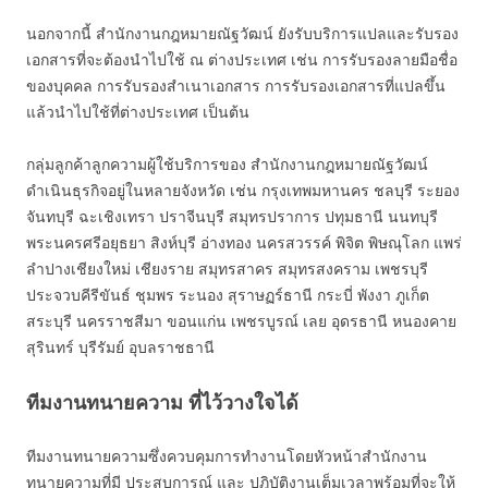
นอกจากนี้ สำนักงานกฎหมายณัฐวัฒน์ ยังรับบริการแปลและรับรอง
เอกสารที่จะต้องนำไปใช้ ณ ต่างประเทศ เช่น การรับรองลายมือชื่อ
ของบุคคล การรับรองสำเนาเอกสาร การรับรองเอกสารที่แปลขึ้น
แล้วนำไปใช้ที่ต่างประเทศ เป็นต้น
กลุ่มลูกค้าลูกความผู้ใช้บริการของ สำนักงานกฎหมายณัฐวัฒน์
ดำเนินธุรกิจอยู่ในหลายจังหวัด เช่น กรุงเทพมหานคร ชลบุรี ระยอง
จันทบุรี ฉะเชิงเทรา ปราจีนบุรี สมุทรปราการ ปทุมธานี นนทบุรี
พระนครศรีอยุธยา สิงห์บุรี อ่างทอง นครสวรรค์ พิจิต พิษณุโลก แพร่
ลำปางเชียงใหม่ เชียงราย สมุทรสาคร สมุทรสงคราม เพชรบุรี
ประจวบคีรีขันธ์ ชุมพร ระนอง สุราษฏร์ธานี กระบี่ พังงา ภูเก็ต
สระบุรี นครราชสีมา ขอนแก่น เพชรบูรณ์ เลย อุดรธานี หนองคาย
สุรินทร์ บุรีรัมย์ อุบลราชธานี
ทีมงานทนายความ ที่ไว้วางใจได้
ทีมงานทนายความซึ่งควบคุมการทำงานโดยหัวหน้าสำนักงาน
ทนายความที่มี ประสบการณ์ และ ปฎิบัติงานเต็มเวลาพร้อมที่จะให้