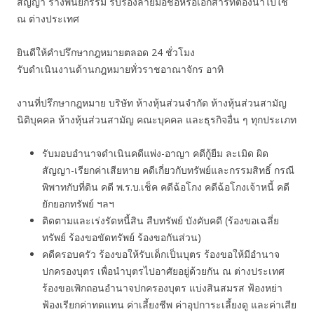
สัญญา ร่างพินัยกรรม รับรองลายมือชื่อหรือเอกสารที่ต้องนำไปใช้
ณ ต่างประเทศ
ยินดีให้คำปรึกษากฎหมายตลอด 24 ชั่วโมง
รับดำเนินงานด้านกฎหมายทั่วราชอาณาจักร อาทิ
งานที่ปรึกษากฎหมาย บริษัท ห้างหุ้นส่วนจำกัด ห้างหุ้นส่วนสามัญ
นิติบุคคล ห้างหุ้นส่วนสามัญ คณะบุคคล และธุรกิจอื่น ๆ ทุกประเภท
รับมอบอำนาจดำเนินคดีแพ่ง-อาญา คดีกู้ยืม ละเมิด ผิด
สัญญา-เรียกค่าเสียหาย คดีเกี่ยวกับทรัพย์และกรรมสิทธิ์ กรณี
พิพาทกับที่ดิน คดี พ.ร.บ.เช็ค คดีฉ้อโกง คดีฉ้อโกงเจ้าหนี้ คดี
ยักยอกทรัพย์ ฯลฯ
ติดตามและเร่งรัดหนี้สิน สืบทรัพย์ บังคับคดี (ร้องขอเฉลี่ย
ทรัพย์ ร้องขอขัดทรัพย์ ร้องขอกันส่วน)
คดีครอบครัว ร้องขอให้รับเด็กเป็นบุตร ร้องขอให้มีอำนาจ
ปกครองบุตร เพื่อนำบุตรไปอาศัยอยู่ด้วยกัน ณ ต่างประเทศ
ร้องขอเพิกถอนอำนาจปกครองบุตร แบ่งสินสมรส ฟ้องหย่า
ฟ้องเรียกค่าทดแทน ค่าเลี้ยงชีพ ค่าอุปการะเลี้ยงดู และค่าเสีย