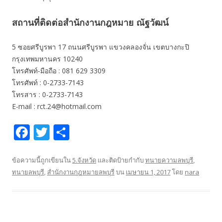
สถานที่ติดต่อสำนักงานกฎหมาย ณัฐวัฒน์
5 ซอยศรีบูรพา 17 ถนนศรีบูรพา แขวงคลองจั่น เขตบางกะปิ
กรุงเทพมหานคร 10240
โทรศัพท์-มือถือ : 081 629 3309
โทรศัพท์ : 0-2733-7143
โทรสาร : 0-2733-7143
E-mail : rct.24@hotmail.com
F
T
S
ac
w
h
e
itt
ar
ข้อความนี้ถูกเขียนใน
5.จังหวัด
และติดป้ายกำกับ
ทนายความลพบุรี
,
ทนายลพบุรี
,
สำนักงานกฎหมายลพบุรี
บน
เมษายน 1, 2017
โดย
nara
b
er
e
o
o