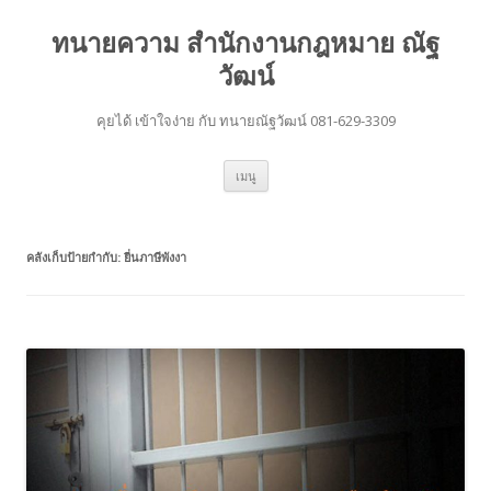
ทนายความ สำนักงานกฎหมาย ณัฐ
วัฒน์
คุยได้ เข้าใจง่าย กับ ทนายณัฐวัฒน์ 081-629-3309
ข้าม
เมนู
ไป
ยัง
เนื้อหา
คลังเก็บป้ายกำกับ:
ยี่นภาษีพังงา