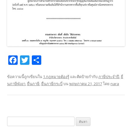
F
T
S
ac
w
h
e
itt
ar
ข้อความนี้ถูกเขียนใน
1.กฎหมายต้องรู้
และติดป้ายกำกับ
ภาษีประจำปี
,
ยี่
นภาษีพังงา
,
ยื่นภาษี
,
ยื่นภาษีกระบี่
บน
พฤษภาคม 21, 2017
โดย
nara
b
er
e
o
o
k
ค้
น