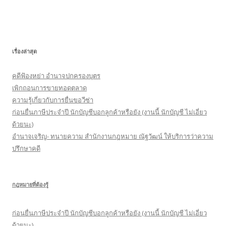
ห
า
สำ
ห
เรื่องล่าสุด
รั
บ
คดีฟ้องหย่า อำนาจปกครองบุตร
:
เพิกถอนการขายทอดตลาด
ความรู้เกี่ยวกับการยื่นขอวีซ่า
ก่อนยื่นภาษีประจำปี นักบัญชีบอกลูกค้าหรือยัง (งานนี้ นักบัญชี ไม่เอี่ยว
ด้วยนะ)
อำนาจเจริญ- ทนายความ สำนักงานกฎหมาย ณัฐวัฒน์ ให้บริการว่าความ
ปรึกษาคดี
กฎหมายที่ต้องรู้
ก่อนยื่นภาษีประจำปี นักบัญชีบอกลูกค้าหรือยัง (งานนี้ นักบัญชี ไม่เอี่ยว
ด้วยนะ)