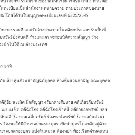
ิเศษโดยการรวมตัวกันของกลุ่มทนายความรุ่นใหม่ 3 ท่าน ต่อ
งได้ขึ้นทะเบียนเป็นสำนักงานทนายความ ตามประกาศของนาย
46 โดยได้รับใบอนุญาตทะเบียนเลขที่ 6325/2549
กษาอรรถคดี และรับจ้างว่าความในคดีทุกประเภท รับเป็นที่
ืบทรัพย์บังคับคดี ร่างและตรวจสอบนิติกรรมสัญญา ร่าง
ต้องนำไปใช้ ณ ต่างประเทศ
ร อาทิ
ำกัด ห้างหุ้นส่วนสามัญนิติบุคคล ห้างหุ้นส่วนสามัญ คณะบุคคล
้ยืม ละเมิด ผิดสัญญา-เรียกค่าเสียหาย คดีเกี่ยวกับทรัพย์
 พ.ร.บ.เช็ค คดีฉ้อโกง คดีฉ้อโกงเจ้าหนี้ คดียักยอกทรัพย์ ฯลฯ
งคับคดี (ร้องขอเฉลี่ยทรัพย์ ร้องขอขัดทรัพย์ ร้องขอกันส่วน)
ตร ร้องขอให้มีอำนาจปกครองบุตร เพื่อนำบุตรไปอาศัยอยู่ด้วย
ำนาจปกครองบุตร แบ่งสินสมรส ฟ้องหย่า ฟ้องเรียกค่าทดแทน