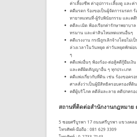
ค่าเลี้ยงชีพ ค่าอุปการะเลี้ยงดู และค่
คดีมรดก ร้องขอเป็นผู้จัดการมรดก 
ทายาทแทนที่-ผู้รับพินัยกรรม และคดี
คดีละเมิด ฟ้องเรียกค่ารักษาพยาบาล
ทรมาน และค่าสินไหมทดแทนอื่นๆ
คดีแรงงาน กรณีถูกเลิกจ้างโดยไม่เป็
ล่วงเวลาในวันหยุด ค่าวันหยุดพักผ่
ๆ
คดีแพ่งอื่นๆ ฟ้องร้อง-ต่อสู้คดีกู้ยืมเ
และคดีผิดสัญญาอื่น ๆ ทุกประเภท
คดีแพ่งเกี่ยวกับที่ดิน เช่น ร้องขอ
ศาลสั่งว่าเป็นผู้มีสิทธิครอบครองที่ดิน
คดีผู้บริโภค คดีล้มละลาย คดีปกครอ
สถานที่ติดต่อสำนักงานกฎหมาย ณ
5 ซอยศรีบูรพา 17 ถนนศรีบูรพา แขวงคลอ
โทรศัพท์-มือถือ : 081 629 3309
โทรศัพท์ : 0-2733-7143