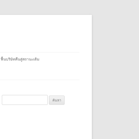
 ฟื้นบริษัทคืนสู่สถานะเดิม
ค้
น
ห
า
สำ
ห