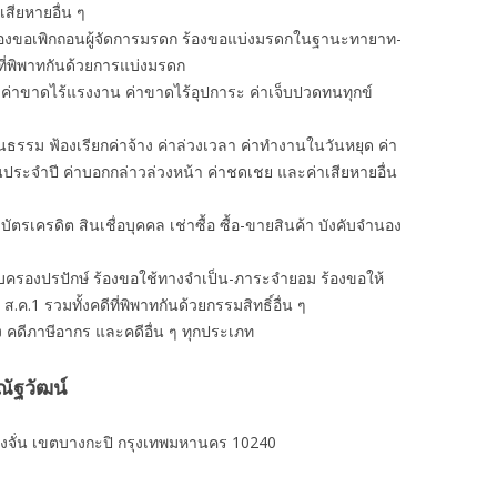
าเสียหายอื่น ๆ
ร้องขอเพิกถอนผู้จัดการมรดก ร้องขอแบ่งมรดกในฐานะทายาท-
ที่พิพาทกันด้วยการแบ่งมรดก
 ค่าขาดไร้แรงงาน ค่าขาดไร้อุปการะ ค่าเจ็บปวดทนทุกข์
นธรรม ฟ้องเรียกค่าจ้าง ค่าล่วงเวลา ค่าทํางานในวันหยุด ค่า
อนประจำปี ค่าบอกกล่าวล่วงหน้า ค่าชดเชย และค่าเสียหายอื่น
งิน บัตรเครดิต สินเชื่อบุคคล เช่าซื้อ ซื้อ-ขายสินค้า บังคับจำนอง
ครอบครองปรปักษ์ ร้องขอใช้ทางจำเป็น-ภาระจำยอม ร้องขอให้
 ส.ค.1 รวมทั้งคดีที่พิพาทกันด้วยกรรมสิทธิ์อื่น ๆ
ง คดีภาษีอากร และคดีอื่น ๆ ทุกประเภท
ัฐวัฒน์
งจั่น เขตบางกะปิ กรุงเทพมหานคร 10240