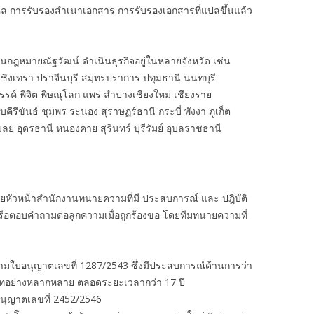
คล การรับรองสำเนาเอกสาร การรับรองเอกสารที่แปลขึ้นแล้ว
งานกฎหมายณัฐวัฒน์ ดำเนินธุรกิจอยู่ในหลายจังหวัด เช่น
ชิงเทรา ปราจีนบุรี สมุทรปราการ ปทุมธานี นนทบุรี
รรค์ พิจิต พิษณุโลก แพร่ ลำปางเชียงใหม่ เชียงราย
รีขันธ์ ชุมพร ระนอง สุราษฏร์ธานี กระบี่ พังงา ภูเก็ต
ย อุดรธานี หนองคาย สุรินทร์ บุรีรัมย์ อุบลราชธานี
ัวหน้าสำนักงานทนายความที่มี ประสบการณ์ และ ปฎิบัติ
รือตอบคำถามต่อลูกความเมื่อถูกร้องขอ โดยทีมทนายความที่
ามใบอนุญาตเลขที่ 1287/2543 ซึ่งมีประสบการณ์ด้านการว่า
เภทอย่างหลากหลาย ตลอดระยะเวลากว่า 17 ปี
นุญาตเลขที่ 2452/2546