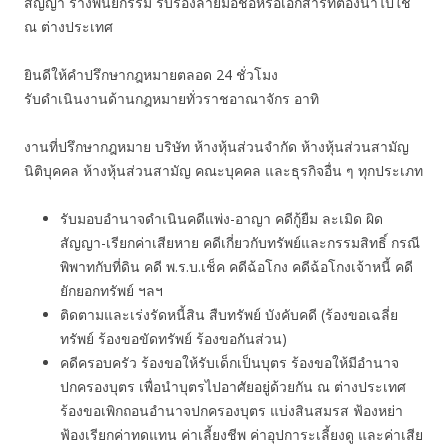
สัญญา ร่างพินัยกรรม รับรองลายมือชื่อหรือเอกสารที่ต้องนำไปใช้
ณ ต่างประเทศ
ยินดีให้คำปรึกษากฎหมายตลอด 24 ชั่วโมง
รับดำเนินงานด้านกฎหมายทั่วราชอาณาจักร อาทิ
งานที่ปรึกษากฎหมาย บริษัท ห้างหุ้นส่วนจำกัด ห้างหุ้นส่วนสามัญ
นิติบุคคล ห้างหุ้นส่วนสามัญ คณะบุคคล และธุรกิจอื่น ๆ ทุกประเภท
รับมอบอำนาจดำเนินคดีแพ่ง-อาญา คดีกู้ยืม ละเมิด ผิด
สัญญา-เรียกค่าเสียหาย คดีเกี่ยวกับทรัพย์และกรรมสิทธิ์ กรณี
พิพาทกับที่ดิน คดี พ.ร.บ.เช็ค คดีฉ้อโกง คดีฉ้อโกงเจ้าหนี้ คดี
ยักยอกทรัพย์ ฯลฯ
ติดตามและเร่งรัดหนี้สิน สืบทรัพย์ บังคับคดี (ร้องขอเฉลี่ย
ทรัพย์ ร้องขอขัดทรัพย์ ร้องขอกันส่วน)
คดีครอบครัว ร้องขอให้รับเด็กเป็นบุตร ร้องขอให้มีอำนาจ
ปกครองบุตร เพื่อนำบุตรไปอาศัยอยู่ด้วยกัน ณ ต่างประเทศ
ร้องขอเพิกถอนอำนาจปกครองบุตร แบ่งสินสมรส ฟ้องหย่า
ฟ้องเรียกค่าทดแทน ค่าเลี้ยงชีพ ค่าอุปการะเลี้ยงดู และค่าเสีย