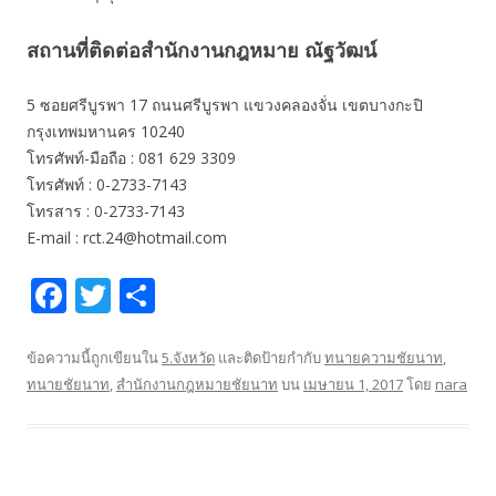
สถานที่ติดต่อสำนักงานกฎหมาย ณัฐวัฒน์
5 ซอยศรีบูรพา 17 ถนนศรีบูรพา แขวงคลองจั่น เขตบางกะปิ
กรุงเทพมหานคร 10240
โทรศัพท์-มือถือ : 081 629 3309
โทรศัพท์ : 0-2733-7143
โทรสาร : 0-2733-7143
E-mail : rct.24@hotmail.com
F
T
S
ac
w
h
e
itt
ar
ข้อความนี้ถูกเขียนใน
5.จังหวัด
และติดป้ายกำกับ
ทนายความชัยนาท
,
ทนายชัยนาท
,
สำนักงานกฎหมายชัยนาท
บน
เมษายน 1, 2017
โดย
nara
b
er
e
o
o