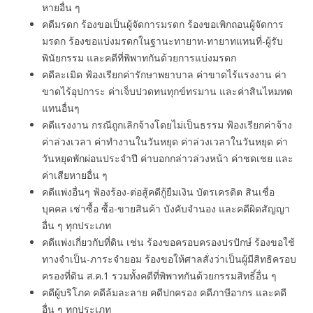
หายอื่น ๆ
คดีมรดก ร้องขอเป็นผู้จัดการมรดก ร้องขอเพิกถอนผู้จัดการ
มรดก ร้องขอแบ่งมรดกในฐานะทายาท-ทายาทแทนที่-ผู้รับ
พินัยกรรม และคดีที่พิพาทกันด้วยการแบ่งมรดก
คดีละเมิด ฟ้องเรียกค่ารักษาพยาบาล ค่าขาดไร้แรงงาน ค่า
ขาดไร้อุปการะ ค่าเจ็บปวดทนทุกข์ทรมาน และค่าสินไหมทด
แทนอื่นๆ
คดีแรงงาน กรณีถูกเลิกจ้างโดยไม่เป็นธรรม ฟ้องเรียกค่าจ้าง
ค่าล่วงเวลา ค่าทํางานในวันหยุด ค่าล่วงเวลาในวันหยุด ค่า
วันหยุดพักผ่อนประจำปี ค่าบอกกล่าวล่วงหน้า ค่าชดเชย และ
ค่าเสียหายอื่น ๆ
คดีแพ่งอื่นๆ ฟ้องร้อง-ต่อสู้คดีกู้ยืมเงิน บัตรเครดิต สินเชื่อ
บุคคล เช่าซื้อ ซื้อ-ขายสินค้า บังคับจำนอง และคดีผิดสัญญา
อื่น ๆ ทุกประเภท
คดีแพ่งเกี่ยวกับที่ดิน เช่น ร้องขอครอบครองปรปักษ์ ร้องขอใช้
ทางจำเป็น-ภาระจำยอม ร้องขอให้ศาลสั่งว่าเป็นผู้มีสิทธิครอบ
ครองที่ดิน ส.ค.1 รวมทั้งคดีที่พิพาทกันด้วยกรรมสิทธิ์อื่น ๆ
คดีผู้บริโภค คดีล้มละลาย คดีปกครอง คดีภาษีอากร และคดี
อื่น ๆ ทุกประเภท