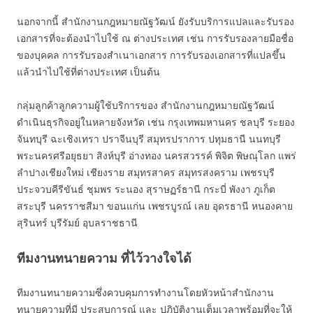
นอกจากนี้ สำนักงานกฎหมายณัฐวัฒน์ ยังรับบริการแปลและรับรอง
เอกสารที่จะต้องนำไปใช้ ณ ต่างประเทศ เช่น การรับรองลายมือชื่อ
ของบุคคล การรับรองสำเนาเอกสาร การรับรองเอกสารที่แปลขึ้น
แล้วนำไปใช้ที่ต่างประเทศ เป็นต้น
กลุ่มลูกค้าลูกความผู้ใช้บริการของ สำนักงานกฎหมายณัฐวัฒน์
ดำเนินธุรกิจอยู่ในหลายจังหวัด เช่น กรุงเทพมหานคร ชลบุรี ระยอง
จันทบุรี ฉะเชิงเทรา ปราจีนบุรี สมุทรปราการ ปทุมธานี นนทบุรี
พระนครศรีอยุธยา สิงห์บุรี อ่างทอง นครสวรรค์ พิจิต พิษณุโลก แพร่
ลำปางเชียงใหม่ เชียงราย สมุทรสาคร สมุทรสงคราม เพชรบุรี
ประจวบคีรีขันธ์ ชุมพร ระนอง สุราษฏร์ธานี กระบี่ พังงา ภูเก็ต
สระบุรี นครราชสีมา ขอนแก่น เพชรบูรณ์ เลย อุดรธานี หนองคาย
สุรินทร์ บุรีรัมย์ อุบลราชธานี
ทีมงานทนายความ ที่ไว้วางใจได้
ทีมงานทนายความซึ่งควบคุมการทำงานโดยหัวหน้าสำนักงาน
ทนายความที่มี ประสบการณ์ และ ปฎิบัติงานเต็มเวลาพร้อมที่จะให้