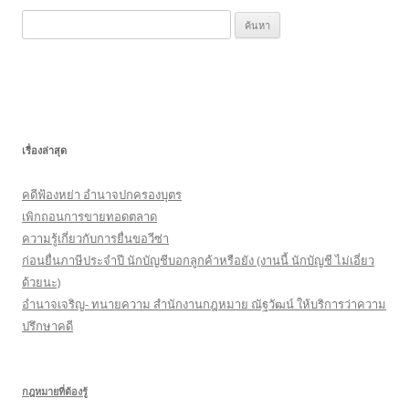
k
ค้
น
ห
า
สำ
ห
เรื่องล่าสุด
รั
บ
คดีฟ้องหย่า อำนาจปกครองบุตร
:
เพิกถอนการขายทอดตลาด
ความรู้เกี่ยวกับการยื่นขอวีซ่า
ก่อนยื่นภาษีประจำปี นักบัญชีบอกลูกค้าหรือยัง (งานนี้ นักบัญชี ไม่เอี่ยว
ด้วยนะ)
อำนาจเจริญ- ทนายความ สำนักงานกฎหมาย ณัฐวัฒน์ ให้บริการว่าความ
ปรึกษาคดี
กฎหมายที่ต้องรู้