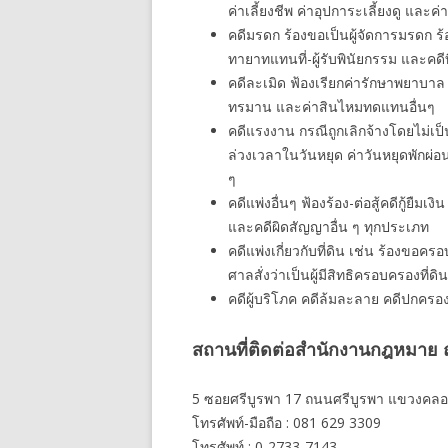
ค่าเลี้ยงชีพ ค่าอุปการะเลี้ยงดู และค่
คดีมรดก ร้องขอเป็นผู้จัดการมรดก 
ทายาทแทนที่-ผู้รับพินัยกรรม และคดี
คดีละเมิด ฟ้องเรียกค่ารักษาพยาบาล
ทรมาน และค่าสินไหมทดแทนอื่นๆ
คดีแรงงาน กรณีถูกเลิกจ้างโดยไม่เป็
ล่วงเวลาในวันหยุด ค่าวันหยุดพักผ่
ๆ
คดีแพ่งอื่นๆ ฟ้องร้อง-ต่อสู้คดีกู้ยืมเ
และคดีผิดสัญญาอื่น ๆ ทุกประเภท
คดีแพ่งเกี่ยวกับที่ดิน เช่น ร้องขอ
ศาลสั่งว่าเป็นผู้มีสิทธิครอบครองที่ดิน
คดีผู้บริโภค คดีล้มละลาย คดีปกครอ
สถานที่ติดต่อสำนักงานกฎหมาย ณ
5 ซอยศรีบูรพา 17 ถนนศรีบูรพา แขวงคลอ
โทรศัพท์-มือถือ : 081 629 3309
โทรศัพท์ : 0-2733-7143