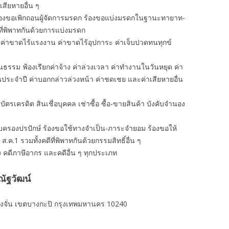
าเสียหายอื่น ๆ
ร้องขอเพิกถอนผู้จัดการมรดก ร้องขอแบ่งมรดกในฐานะทายาท-
ที่พิพาทกันด้วยการแบ่งมรดก
 ค่าขาดไร้แรงงาน ค่าขาดไร้อุปการะ ค่าเจ็บปวดทนทุกข์
นธรรม ฟ้องเรียกค่าจ้าง ค่าล่วงเวลา ค่าทํางานในวันหยุด ค่า
อนประจำปี ค่าบอกกล่าวล่วงหน้า ค่าชดเชย และค่าเสียหายอื่น
งิน บัตรเครดิต สินเชื่อบุคคล เช่าซื้อ ซื้อ-ขายสินค้า บังคับจำนอง
ครอบครองปรปักษ์ ร้องขอใช้ทางจำเป็น-ภาระจำยอม ร้องขอให้
 ส.ค.1 รวมทั้งคดีที่พิพาทกันด้วยกรรมสิทธิ์อื่น ๆ
ง คดีภาษีอากร และคดีอื่น ๆ ทุกประเภท
ัฐวัฒน์
งจั่น เขตบางกะปิ กรุงเทพมหานคร 10240