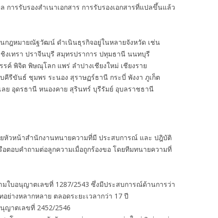
คล การรับรองสำเนาเอกสาร การรับรองเอกสารที่แปลขึ้นแล้ว
งานกฎหมายณัฐวัฒน์ ดำเนินธุรกิจอยู่ในหลายจังหวัด เช่น
ชิงเทรา ปราจีนบุรี สมุทรปราการ ปทุมธานี นนทบุรี
รรค์ พิจิต พิษณุโลก แพร่ ลำปางเชียงใหม่ เชียงราย
รีขันธ์ ชุมพร ระนอง สุราษฏร์ธานี กระบี่ พังงา ภูเก็ต
ย อุดรธานี หนองคาย สุรินทร์ บุรีรัมย์ อุบลราชธานี
ัวหน้าสำนักงานทนายความที่มี ประสบการณ์ และ ปฎิบัติ
รือตอบคำถามต่อลูกความเมื่อถูกร้องขอ โดยทีมทนายความที่
ามใบอนุญาตเลขที่ 1287/2543 ซึ่งมีประสบการณ์ด้านการว่า
เภทอย่างหลากหลาย ตลอดระยะเวลากว่า 17 ปี
นุญาตเลขที่ 2452/2546