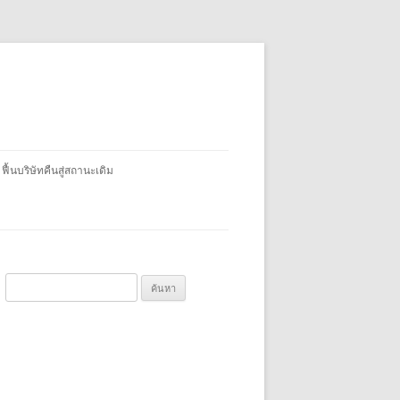
 ฟื้นบริษัทคืนสู่สถานะเดิม
ค้
น
ห
า
สำ
ห