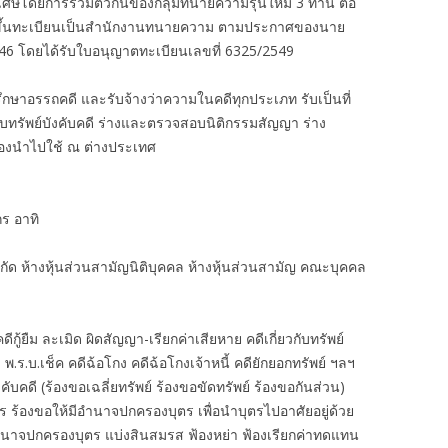
ิเศษโดยการรวมตัวกันของกลุ่มทนายความรุ่นใหม่ 3 ท่าน ต่อ
งได้ขึ้นทะเบียนเป็นสำนักงานทนายความ ตามประกาศของนาย
46 โดยได้รับใบอนุญาตทะเบียนเลขที่ 6325/2549
กษาอรรถคดี และรับจ้างว่าความในคดีทุกประเภท รับเป็นที่
ืบทรัพย์บังคับคดี ร่างและตรวจสอบนิติกรรมสัญญา ร่าง
ต้องนำไปใช้ ณ ต่างประเทศ
ร อาทิ
ำกัด ห้างหุ้นส่วนสามัญนิติบุคคล ห้างหุ้นส่วนสามัญ คณะบุคคล
้ยืม ละเมิด ผิดสัญญา-เรียกค่าเสียหาย คดีเกี่ยวกับทรัพย์
 พ.ร.บ.เช็ค คดีฉ้อโกง คดีฉ้อโกงเจ้าหนี้ คดียักยอกทรัพย์ ฯลฯ
งคับคดี (ร้องขอเฉลี่ยทรัพย์ ร้องขอขัดทรัพย์ ร้องขอกันส่วน)
ตร ร้องขอให้มีอำนาจปกครองบุตร เพื่อนำบุตรไปอาศัยอยู่ด้วย
ำนาจปกครองบุตร แบ่งสินสมรส ฟ้องหย่า ฟ้องเรียกค่าทดแทน