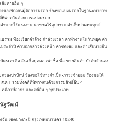
าเสียหายอื่น ๆ
ร้องขอเพิกถอนผู้จัดการมรดก ร้องขอแบ่งมรดกในฐานะทายาท-
ที่พิพาทกันด้วยการแบ่งมรดก
 ค่าขาดไร้แรงงาน ค่าขาดไร้อุปการะ ค่าเจ็บปวดทนทุกข์
นธรรม ฟ้องเรียกค่าจ้าง ค่าล่วงเวลา ค่าทํางานในวันหยุด ค่า
อนประจำปี ค่าบอกกล่าวล่วงหน้า ค่าชดเชย และค่าเสียหายอื่น
งิน บัตรเครดิต สินเชื่อบุคคล เช่าซื้อ ซื้อ-ขายสินค้า บังคับจำนอง
ครอบครองปรปักษ์ ร้องขอใช้ทางจำเป็น-ภาระจำยอม ร้องขอให้
 ส.ค.1 รวมทั้งคดีที่พิพาทกันด้วยกรรมสิทธิ์อื่น ๆ
ง คดีภาษีอากร และคดีอื่น ๆ ทุกประเภท
ัฐวัฒน์
งจั่น เขตบางกะปิ กรุงเทพมหานคร 10240