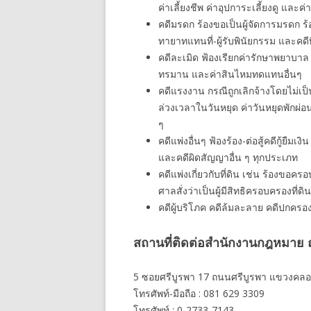
ค่าเลี้ยงชีพ ค่าอุปการะเลี้ยงดู และค่
คดีมรดก ร้องขอเป็นผู้จัดการมรดก 
ทายาทแทนที่-ผู้รับพินัยกรรม และคดี
คดีละเมิด ฟ้องเรียกค่ารักษาพยาบาล
ทรมาน และค่าสินไหมทดแทนอื่นๆ
คดีแรงงาน กรณีถูกเลิกจ้างโดยไม่เป็
ล่วงเวลาในวันหยุด ค่าวันหยุดพักผ่
ๆ
คดีแพ่งอื่นๆ ฟ้องร้อง-ต่อสู้คดีกู้ยืมเ
และคดีผิดสัญญาอื่น ๆ ทุกประเภท
คดีแพ่งเกี่ยวกับที่ดิน เช่น ร้องขอ
ศาลสั่งว่าเป็นผู้มีสิทธิครอบครองที่ดิน
คดีผู้บริโภค คดีล้มละลาย คดีปกครอ
สถานที่ติดต่อสำนักงานกฎหมาย ณ
5 ซอยศรีบูรพา 17 ถนนศรีบูรพา แขวงคลอ
โทรศัพท์-มือถือ : 081 629 3309
โทรศัพท์ : 0-2733-7143