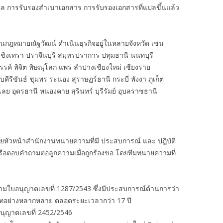
คล การรับรองสำเนาเอกสาร การรับรองเอกสารที่แปลขึ้นแล้ว
งานกฎหมายณัฐวัฒน์ ดำเนินธุรกิจอยู่ในหลายจังหวัด เช่น
ชิงเทรา ปราจีนบุรี สมุทรปราการ ปทุมธานี นนทบุรี
รรค์ พิจิต พิษณุโลก แพร่ ลำปางเชียงใหม่ เชียงราย
รีขันธ์ ชุมพร ระนอง สุราษฏร์ธานี กระบี่ พังงา ภูเก็ต
ย อุดรธานี หนองคาย สุรินทร์ บุรีรัมย์ อุบลราชธานี
ัวหน้าสำนักงานทนายความที่มี ประสบการณ์ และ ปฎิบัติ
รือตอบคำถามต่อลูกความเมื่อถูกร้องขอ โดยทีมทนายความที่
ามใบอนุญาตเลขที่ 1287/2543 ซึ่งมีประสบการณ์ด้านการว่า
เภทอย่างหลากหลาย ตลอดระยะเวลากว่า 17 ปี
นุญาตเลขที่ 2452/2546