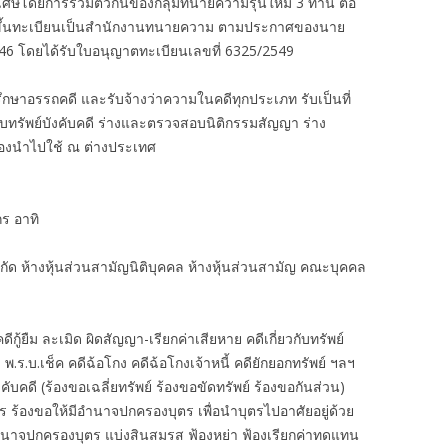
ิเศษโดยการรวมตัวกันของกลุ่มทนายความรุ่นใหม่ 3 ท่าน ต่อ
งได้ขึ้นทะเบียนเป็นสำนักงานทนายความ ตามประกาศของนาย
46 โดยได้รับใบอนุญาตทะเบียนเลขที่ 6325/2549
กษาอรรถคดี และรับจ้างว่าความในคดีทุกประเภท รับเป็นที่
ืบทรัพย์บังคับคดี ร่างและตรวจสอบนิติกรรมสัญญา ร่าง
ต้องนำไปใช้ ณ ต่างประเทศ
ร อาทิ
ำกัด ห้างหุ้นส่วนสามัญนิติบุคคล ห้างหุ้นส่วนสามัญ คณะบุคคล
้ยืม ละเมิด ผิดสัญญา-เรียกค่าเสียหาย คดีเกี่ยวกับทรัพย์
 พ.ร.บ.เช็ค คดีฉ้อโกง คดีฉ้อโกงเจ้าหนี้ คดียักยอกทรัพย์ ฯลฯ
งคับคดี (ร้องขอเฉลี่ยทรัพย์ ร้องขอขัดทรัพย์ ร้องขอกันส่วน)
ตร ร้องขอให้มีอำนาจปกครองบุตร เพื่อนำบุตรไปอาศัยอยู่ด้วย
ำนาจปกครองบุตร แบ่งสินสมรส ฟ้องหย่า ฟ้องเรียกค่าทดแทน