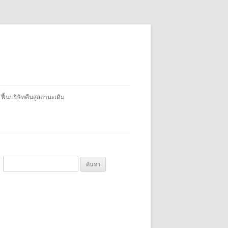
 ฟื้นบริษัทคืนสู่สถานะเดิม
ค้
น
ห
า
สำ
ห