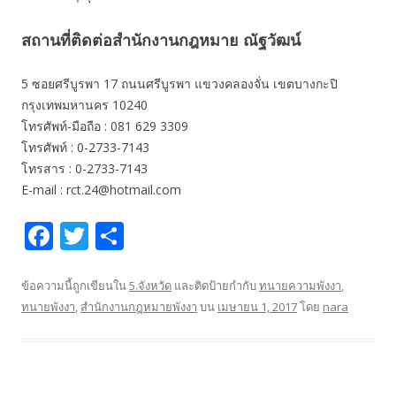
สถานที่ติดต่อสำนักงานกฎหมาย ณัฐวัฒน์
5 ซอยศรีบูรพา 17 ถนนศรีบูรพา แขวงคลองจั่น เขตบางกะปิ
กรุงเทพมหานคร 10240
โทรศัพท์-มือถือ : 081 629 3309
โทรศัพท์ : 0-2733-7143
โทรสาร : 0-2733-7143
E-mail : rct.24@hotmail.com
F
T
S
ac
w
h
e
itt
ar
ข้อความนี้ถูกเขียนใน
5.จังหวัด
และติดป้ายกำกับ
ทนายความพังงา
,
ทนายพังงา
,
สำนักงานกฎหมายพังงา
บน
เมษายน 1, 2017
โดย
nara
b
er
e
o
o