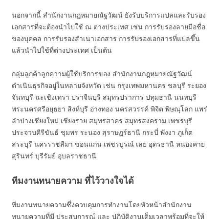
นอกจากนี้ สำนักงานกฎหมายณัฐวัฒน์ ยังรับบริการแปลและรับรอง
เอกสารที่จะต้องนำไปใช้ ณ ต่างประเทศ เช่น การรับรองลายมือชื่อ
ของบุคคล การรับรองสำเนาเอกสาร การรับรองเอกสารที่แปลขึ้น
แล้วนำไปใช้ที่ต่างประเทศ เป็นต้น
กลุ่มลูกค้าลูกความผู้ใช้บริการของ สำนักงานกฎหมายณัฐวัฒน์
ดำเนินธุรกิจอยู่ในหลายจังหวัด เช่น กรุงเทพมหานคร ชลบุรี ระยอง
จันทบุรี ฉะเชิงเทรา ปราจีนบุรี สมุทรปราการ ปทุมธานี นนทบุรี
พระนครศรีอยุธยา สิงห์บุรี อ่างทอง นครสวรรค์ พิจิต พิษณุโลก แพร่
ลำปางเชียงใหม่ เชียงราย สมุทรสาคร สมุทรสงคราม เพชรบุรี
ประจวบคีรีขันธ์ ชุมพร ระนอง สุราษฏร์ธานี กระบี่ พังงา ภูเก็ต
สระบุรี นครราชสีมา ขอนแก่น เพชรบูรณ์ เลย อุดรธานี หนองคาย
สุรินทร์ บุรีรัมย์ อุบลราชธานี
ทีมงานทนายความ ที่ไว้วางใจได้
ทีมงานทนายความซึ่งควบคุมการทำงานโดยหัวหน้าสำนักงาน
ทนายความที่มี ประสบการณ์ และ ปฎิบัติงานเต็มเวลาพร้อมที่จะให้