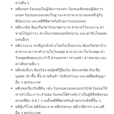
หายอื่น ๆ
คดีมรดก ร้องขอเป็นผู้จัดการมรดก ร้องขอเพิกถอนผู้จัดการ
มรดก ร้องขอแบ่งมรดกในฐานะทายาท-ทายาทแทนที่-ผู้รับ
พินัยกรรม และคดีที่พิพาทกันด้วยการแบ่งมรดก
คดีละเมิด ฟ้องเรียกค่ารักษาพยาบาล ค่าขาดไร้แรงงาน ค่า
ขาดไร้อุปการะ ค่าเจ็บปวดทนทุกข์ทรมาน และค่าสินไหมทด
แทนอื่นๆ
คดีแรงงาน กรณีถูกเลิกจ้างโดยไม่เป็นธรรม ฟ้องเรียกค่าจ้าง
ค่าล่วงเวลา ค่าทํางานในวันหยุด ค่าล่วงเวลาในวันหยุด ค่า
วันหยุดพักผ่อนประจำปี ค่าบอกกล่าวล่วงหน้า ค่าชดเชย และ
ค่าเสียหายอื่น ๆ
คดีแพ่งอื่นๆ ฟ้องร้อง-ต่อสู้คดีกู้ยืมเงิน บัตรเครดิต สินเชื่อ
บุคคล เช่าซื้อ ซื้อ-ขายสินค้า บังคับจำนอง และคดีผิดสัญญา
อื่น ๆ ทุกประเภท
คดีแพ่งเกี่ยวกับที่ดิน เช่น ร้องขอครอบครองปรปักษ์ ร้องขอใช้
ทางจำเป็น-ภาระจำยอม ร้องขอให้ศาลสั่งว่าเป็นผู้มีสิทธิครอบ
ครองที่ดิน ส.ค.1 รวมทั้งคดีที่พิพาทกันด้วยกรรมสิทธิ์อื่น ๆ
คดีผู้บริโภค คดีล้มละลาย คดีปกครอง คดีภาษีอากร และคดี
อื่น ๆ ทุกประเภท