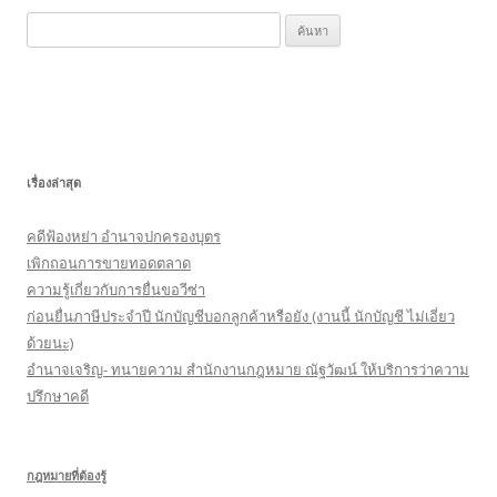
k
ค้
น
ห
า
สำ
ห
เรื่องล่าสุด
รั
บ
คดีฟ้องหย่า อำนาจปกครองบุตร
:
เพิกถอนการขายทอดตลาด
ความรู้เกี่ยวกับการยื่นขอวีซ่า
ก่อนยื่นภาษีประจำปี นักบัญชีบอกลูกค้าหรือยัง (งานนี้ นักบัญชี ไม่เอี่ยว
ด้วยนะ)
อำนาจเจริญ- ทนายความ สำนักงานกฎหมาย ณัฐวัฒน์ ให้บริการว่าความ
ปรึกษาคดี
กฎหมายที่ต้องรู้