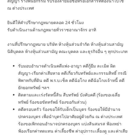
สัญญา ร่างพินัยกรรม รับรองลายมือชื่อหรือเอกสารที่ต้องนำไปใช้
ณ ต่างประเทศ
ยินดีให้คำปรึกษากฎหมายตลอด 24 ชั่วโมง
รับดำเนินงานด้านกฎหมายทั่วราชอาณาจักร อาทิ
งานที่ปรึกษากฎหมาย บริษัท ห้างหุ้นส่วนจำกัด ห้างหุ้นส่วนสามัญ
นิติบุคคล ห้างหุ้นส่วนสามัญ คณะบุคคล และธุรกิจอื่น ๆ ทุกประเภท
รับมอบอำนาจดำเนินคดีแพ่ง-อาญา คดีกู้ยืม ละเมิด ผิด
สัญญา-เรียกค่าเสียหาย คดีเกี่ยวกับทรัพย์และกรรมสิทธิ์ กรณี
พิพาทกับที่ดิน คดี พ.ร.บ.เช็ค คดีฉ้อโกง คดีฉ้อโกงเจ้าหนี้ คดี
ยักยอกทรัพย์ ฯลฯ
ติดตามและเร่งรัดหนี้สิน สืบทรัพย์ บังคับคดี (ร้องขอเฉลี่ย
ทรัพย์ ร้องขอขัดทรัพย์ ร้องขอกันส่วน)
คดีครอบครัว ร้องขอให้รับเด็กเป็นบุตร ร้องขอให้มีอำนาจ
ปกครองบุตร เพื่อนำบุตรไปอาศัยอยู่ด้วยกัน ณ ต่างประเทศ
ร้องขอเพิกถอนอำนาจปกครองบุตร แบ่งสินสมรส ฟ้องหย่า
ฟ้องเรียกค่าทดแทน ค่าเลี้ยงชีพ ค่าอุปการะเลี้ยงดู และค่าเสีย