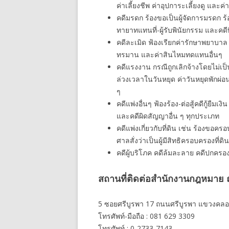
ค่าเลี้ยงชีพ ค่าอุปการะเลี้ยงดู และค่
คดีมรดก ร้องขอเป็นผู้จัดการมรดก 
ทายาทแทนที่-ผู้รับพินัยกรรม และคดี
คดีละเมิด ฟ้องเรียกค่ารักษาพยาบาล
ทรมาน และค่าสินไหมทดแทนอื่นๆ
คดีแรงงาน กรณีถูกเลิกจ้างโดยไม่เป็
ล่วงเวลาในวันหยุด ค่าวันหยุดพักผ่
ๆ
คดีแพ่งอื่นๆ ฟ้องร้อง-ต่อสู้คดีกู้ยืมเ
และคดีผิดสัญญาอื่น ๆ ทุกประเภท
คดีแพ่งเกี่ยวกับที่ดิน เช่น ร้องขอ
ศาลสั่งว่าเป็นผู้มีสิทธิครอบครองที่ดิน
คดีผู้บริโภค คดีล้มละลาย คดีปกครอ
สถานที่ติดต่อสำนักงานกฎหมาย ณ
5 ซอยศรีบูรพา 17 ถนนศรีบูรพา แขวงคลอ
โทรศัพท์-มือถือ : 081 629 3309
โทรศัพท์ : 0-2733-7143