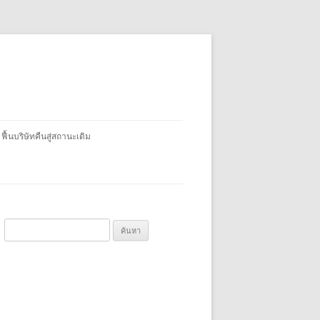
 ฟื้นบริษัทคืนสู่สถานะเดิม
ค้
น
ห
า
สำ
ห