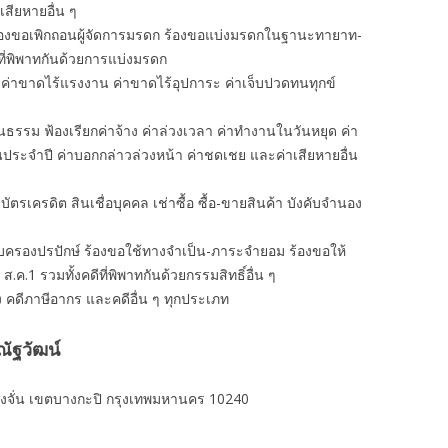
าเสียหายอื่น ๆ
ร้องขอเพิกถอนผู้จัดการมรดก ร้องขอแบ่งมรดกในฐานะทายาท-
ที่พิพาทกันด้วยการแบ่งมรดก
 ค่าขาดไร้แรงงาน ค่าขาดไร้อุปการะ ค่าเจ็บปวดทนทุกข์
นธรรม ฟ้องเรียกค่าจ้าง ค่าล่วงเวลา ค่าทํางานในวันหยุด ค่า
อนประจำปี ค่าบอกกล่าวล่วงหน้า ค่าชดเชย และค่าเสียหายอื่น
งิน บัตรเครดิต สินเชื่อบุคคล เช่าซื้อ ซื้อ-ขายสินค้า บังคับจำนอง
ครอบครองปรปักษ์ ร้องขอใช้ทางจำเป็น-ภาระจำยอม ร้องขอให้
 ส.ค.1 รวมทั้งคดีที่พิพาทกันด้วยกรรมสิทธิ์อื่น ๆ
ง คดีภาษีอากร และคดีอื่น ๆ ทุกประเภท
ัฐวัฒน์
งจั่น เขตบางกะปิ กรุงเทพมหานคร 10240