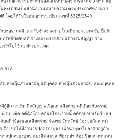
ิเศษโดยการรวมตัวกันของกลุ่มทนายความรุ่นใหม่ 3 ท่าน ต่อ
งได้ขึ้นทะเบียนเป็นสำนักงานทนายความ ตามประกาศของนาย
46 โดยได้รับใบอนุญาตทะเบียนเลขที่ 6325/2549
กษาอรรถคดี และรับจ้างว่าความในคดีทุกประเภท รับเป็นที่
ืบทรัพย์บังคับคดี ร่างและตรวจสอบนิติกรรมสัญญา ร่าง
ต้องนำไปใช้ ณ ต่างประเทศ
ร อาทิ
ำกัด ห้างหุ้นส่วนสามัญนิติบุคคล ห้างหุ้นส่วนสามัญ คณะบุคคล
้ยืม ละเมิด ผิดสัญญา-เรียกค่าเสียหาย คดีเกี่ยวกับทรัพย์
 พ.ร.บ.เช็ค คดีฉ้อโกง คดีฉ้อโกงเจ้าหนี้ คดียักยอกทรัพย์ ฯลฯ
งคับคดี (ร้องขอเฉลี่ยทรัพย์ ร้องขอขัดทรัพย์ ร้องขอกันส่วน)
ตร ร้องขอให้มีอำนาจปกครองบุตร เพื่อนำบุตรไปอาศัยอยู่ด้วย
ำนาจปกครองบุตร แบ่งสินสมรส ฟ้องหย่า ฟ้องเรียกค่าทดแทน