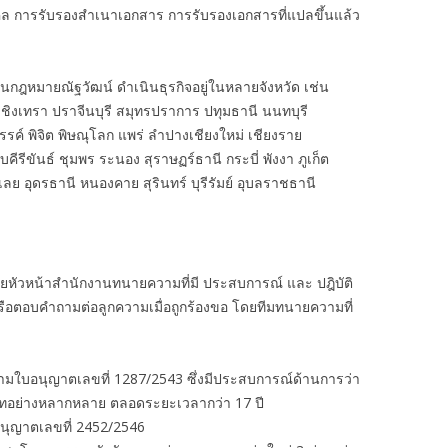
คล การรับรองสำเนาเอกสาร การรับรองเอกสารที่แปลขึ้นแล้ว
งานกฎหมายณัฐวัฒน์ ดำเนินธุรกิจอยู่ในหลายจังหวัด เช่น
ชิงเทรา ปราจีนบุรี สมุทรปราการ ปทุมธานี นนทบุรี
รรค์ พิจิต พิษณุโลก แพร่ ลำปางเชียงใหม่ เชียงราย
รีขันธ์ ชุมพร ระนอง สุราษฏร์ธานี กระบี่ พังงา ภูเก็ต
ย อุดรธานี หนองคาย สุรินทร์ บุรีรัมย์ อุบลราชธานี
ัวหน้าสำนักงานทนายความที่มี ประสบการณ์ และ ปฎิบัติ
รือตอบคำถามต่อลูกความเมื่อถูกร้องขอ โดยทีมทนายความที่
ามใบอนุญาตเลขที่ 1287/2543 ซึ่งมีประสบการณ์ด้านการว่า
เภทอย่างหลากหลาย ตลอดระยะเวลากว่า 17 ปี
นุญาตเลขที่ 2452/2546