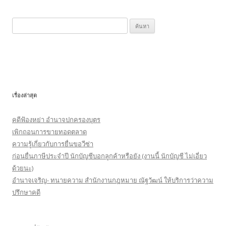
k
ค้
น
ห
า
สำ
ห
เรื่องล่าสุด
รั
บ
คดีฟ้องหย่า อำนาจปกครองบุตร
:
เพิกถอนการขายทอดตลาด
ความรู้เกี่ยวกับการยื่นขอวีซ่า
ก่อนยื่นภาษีประจำปี นักบัญชีบอกลูกค้าหรือยัง (งานนี้ นักบัญชี ไม่เอี่ยว
ด้วยนะ)
อำนาจเจริญ- ทนายความ สำนักงานกฎหมาย ณัฐวัฒน์ ให้บริการว่าความ
ปรึกษาคดี