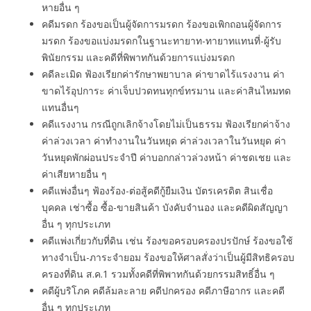
หายอื่น ๆ
คดีมรดก ร้องขอเป็นผู้จัดการมรดก ร้องขอเพิกถอนผู้จัดการ
มรดก ร้องขอแบ่งมรดกในฐานะทายาท-ทายาทแทนที่-ผู้รับ
พินัยกรรม และคดีที่พิพาทกันด้วยการแบ่งมรดก
คดีละเมิด ฟ้องเรียกค่ารักษาพยาบาล ค่าขาดไร้แรงงาน ค่า
ขาดไร้อุปการะ ค่าเจ็บปวดทนทุกข์ทรมาน และค่าสินไหมทด
แทนอื่นๆ
คดีแรงงาน กรณีถูกเลิกจ้างโดยไม่เป็นธรรม ฟ้องเรียกค่าจ้าง
ค่าล่วงเวลา ค่าทํางานในวันหยุด ค่าล่วงเวลาในวันหยุด ค่า
วันหยุดพักผ่อนประจำปี ค่าบอกกล่าวล่วงหน้า ค่าชดเชย และ
ค่าเสียหายอื่น ๆ
คดีแพ่งอื่นๆ ฟ้องร้อง-ต่อสู้คดีกู้ยืมเงิน บัตรเครดิต สินเชื่อ
บุคคล เช่าซื้อ ซื้อ-ขายสินค้า บังคับจำนอง และคดีผิดสัญญา
อื่น ๆ ทุกประเภท
คดีแพ่งเกี่ยวกับที่ดิน เช่น ร้องขอครอบครองปรปักษ์ ร้องขอใช้
ทางจำเป็น-ภาระจำยอม ร้องขอให้ศาลสั่งว่าเป็นผู้มีสิทธิครอบ
ครองที่ดิน ส.ค.1 รวมทั้งคดีที่พิพาทกันด้วยกรรมสิทธิ์อื่น ๆ
คดีผู้บริโภค คดีล้มละลาย คดีปกครอง คดีภาษีอากร และคดี
อื่น ๆ ทุกประเภท