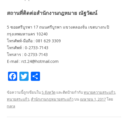
สถานที่ติดต่อสำนักงานกฎหมาย ณัฐวัฒน์
5 ซอยศรีบูรพา 17 ถนนศรีบูรพา แขวงคลองจั่น เขตบางกะปิ
กรุงเทพมหานคร 10240
โทรศัพท์-มือถือ : 081 629 3309
โทรศัพท์ : 0-2733-7143
โทรสาร : 0-2733-7143
E-mail : rct.24@hotmail.com
F
T
S
ac
w
h
e
itt
ar
ข้อความนี้ถูกเขียนใน
5.จังหวัด
และติดป้ายกำกับ
ทนายความสระแก้ว
,
ทนายสระแก้ว
,
สำนักงานกฎหมายสระแก้ว
บน
เมษายน 1, 2017
โดย
b
er
e
nara
o
o