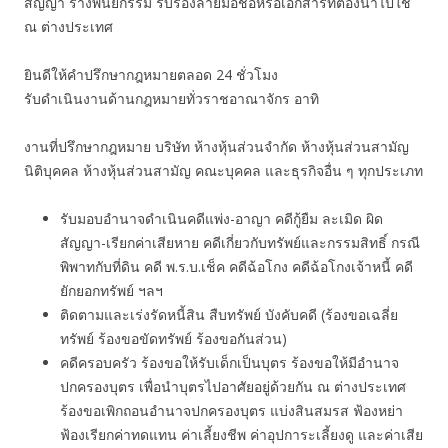
สัญญา ร่างพินัยกรรม รับรองลายมือชื่อหรือเอกสารที่ต้องนำไปใช้
ณ ต่างประเทศ
ยินดีให้คำปรึกษากฎหมายตลอด 24 ชั่วโมง
รับดำเนินงานด้านกฎหมายทั่วราชอาณาจักร อาทิ
งานที่ปรึกษากฎหมาย บริษัท ห้างหุ้นส่วนจำกัด ห้างหุ้นส่วนสามัญ
นิติบุคคล ห้างหุ้นส่วนสามัญ คณะบุคคล และธุรกิจอื่น ๆ ทุกประเภท
รับมอบอำนาจดำเนินคดีแพ่ง-อาญา คดีกู้ยืม ละเมิด ผิด
สัญญา-เรียกค่าเสียหาย คดีเกี่ยวกับทรัพย์และกรรมสิทธิ์ กรณี
พิพาทกับที่ดิน คดี พ.ร.บ.เช็ค คดีฉ้อโกง คดีฉ้อโกงเจ้าหนี้ คดี
ยักยอกทรัพย์ ฯลฯ
ติดตามและเร่งรัดหนี้สิน สืบทรัพย์ บังคับคดี (ร้องขอเฉลี่ย
ทรัพย์ ร้องขอขัดทรัพย์ ร้องขอกันส่วน)
คดีครอบครัว ร้องขอให้รับเด็กเป็นบุตร ร้องขอให้มีอำนาจ
ปกครองบุตร เพื่อนำบุตรไปอาศัยอยู่ด้วยกัน ณ ต่างประเทศ
ร้องขอเพิกถอนอำนาจปกครองบุตร แบ่งสินสมรส ฟ้องหย่า
ฟ้องเรียกค่าทดแทน ค่าเลี้ยงชีพ ค่าอุปการะเลี้ยงดู และค่าเสีย