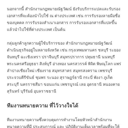
นอกจากนี้ สำนักงานกฎหมายณัฐวัฒน์ ยังรับบริการแปลและรับรอง
เอกสารที่จะต้องนำไปใช้ ณ ต่างประเทศ เช่น การรับรองลายมือชื่อ
ของบุคคล การรับรองสำเนาเอกสาร การรับรองเอกสารที่แปลขึ้น
แล้วนำไปใช้ที่ต่างประเทศ เป็นต้น
กลุ่มลูกค้าลูกความผู้ใช้บริการของ สำนักงานกฎหมายณัฐวัฒน์
ดำเนินธุรกิจอยู่ในหลายจังหวัด เช่น กรุงเทพมหานคร ชลบุรี ระยอง
จันทบุรี ฉะเชิงเทรา ปราจีนบุรี สมุทรปราการ ปทุมธานี นนทบุรี
พระนครศรีอยุธยา สิงห์บุรี อ่างทอง นครสวรรค์ พิจิต พิษณุโลก แพร่
ลำปางเชียงใหม่ เชียงราย สมุทรสาคร สมุทรสงคราม เพชรบุรี
ประจวบคีรีขันธ์ ชุมพร ระนอง สุราษฏร์ธานี กระบี่ พังงา ภูเก็ต
สระบุรี นครราชสีมา ขอนแก่น เพชรบูรณ์ เลย อุดรธานี หนองคาย
สุรินทร์ บุรีรัมย์ อุบลราชธานี
ทีมงานทนายความ ที่ไว้วางใจได้
ทีมงานทนายความซึ่งควบคุมการทำงานโดยหัวหน้าสำนักงาน
ทนายความที่มี ประสบการณ์ และ ปฎิบัติงานเต็มเวลาพร้อมที่จะให้