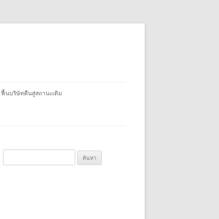
 ฟื้นบริษัทคืนสู่สถานะเดิม
ค้
น
ห
า
สำ
ห