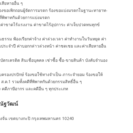
าเสียหายอื่น ๆ
ร้องขอเพิกถอนผู้จัดการมรดก ร้องขอแบ่งมรดกในฐานะทายาท-
ที่พิพาทกันด้วยการแบ่งมรดก
 ค่าขาดไร้แรงงาน ค่าขาดไร้อุปการะ ค่าเจ็บปวดทนทุกข์
นธรรม ฟ้องเรียกค่าจ้าง ค่าล่วงเวลา ค่าทํางานในวันหยุด ค่า
อนประจำปี ค่าบอกกล่าวล่วงหน้า ค่าชดเชย และค่าเสียหายอื่น
งิน บัตรเครดิต สินเชื่อบุคคล เช่าซื้อ ซื้อ-ขายสินค้า บังคับจำนอง
ครอบครองปรปักษ์ ร้องขอใช้ทางจำเป็น-ภาระจำยอม ร้องขอให้
 ส.ค.1 รวมทั้งคดีที่พิพาทกันด้วยกรรมสิทธิ์อื่น ๆ
ง คดีภาษีอากร และคดีอื่น ๆ ทุกประเภท
ัฐวัฒน์
งจั่น เขตบางกะปิ กรุงเทพมหานคร 10240