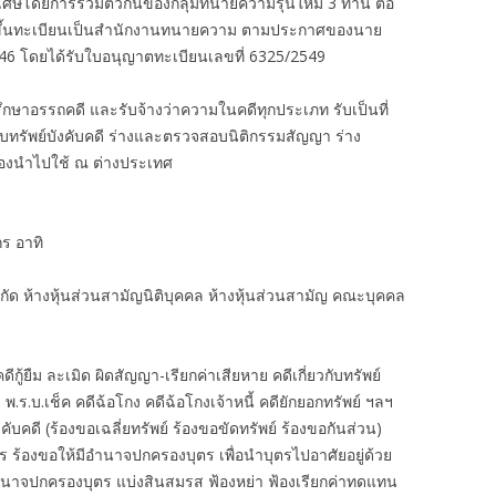
ิเศษโดยการรวมตัวกันของกลุ่มทนายความรุ่นใหม่ 3 ท่าน ต่อ
งได้ขึ้นทะเบียนเป็นสำนักงานทนายความ ตามประกาศของนาย
46 โดยได้รับใบอนุญาตทะเบียนเลขที่ 6325/2549
กษาอรรถคดี และรับจ้างว่าความในคดีทุกประเภท รับเป็นที่
ืบทรัพย์บังคับคดี ร่างและตรวจสอบนิติกรรมสัญญา ร่าง
ต้องนำไปใช้ ณ ต่างประเทศ
ร อาทิ
ำกัด ห้างหุ้นส่วนสามัญนิติบุคคล ห้างหุ้นส่วนสามัญ คณะบุคคล
้ยืม ละเมิด ผิดสัญญา-เรียกค่าเสียหาย คดีเกี่ยวกับทรัพย์
 พ.ร.บ.เช็ค คดีฉ้อโกง คดีฉ้อโกงเจ้าหนี้ คดียักยอกทรัพย์ ฯลฯ
งคับคดี (ร้องขอเฉลี่ยทรัพย์ ร้องขอขัดทรัพย์ ร้องขอกันส่วน)
ตร ร้องขอให้มีอำนาจปกครองบุตร เพื่อนำบุตรไปอาศัยอยู่ด้วย
ำนาจปกครองบุตร แบ่งสินสมรส ฟ้องหย่า ฟ้องเรียกค่าทดแทน