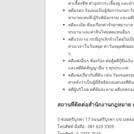
ค่าเลี้ยงชีพ ค่าอุปการะเลี้ยงดู และค่
คดีมรดก ร้องขอเป็นผู้จัดการมรดก 
ทายาทแทนที่-ผู้รับพินัยกรรม และคดี
คดีละเมิด ฟ้องเรียกค่ารักษาพยาบาล
ทรมาน และค่าสินไหมทดแทนอื่นๆ
คดีแรงงาน กรณีถูกเลิกจ้างโดยไม่เป็
ล่วงเวลาในวันหยุด ค่าวันหยุดพักผ่
ๆ
คดีแพ่งอื่นๆ ฟ้องร้อง-ต่อสู้คดีกู้ยืมเ
และคดีผิดสัญญาอื่น ๆ ทุกประเภท
คดีแพ่งเกี่ยวกับที่ดิน เช่น ร้องขอ
ศาลสั่งว่าเป็นผู้มีสิทธิครอบครองที่ดิน
คดีผู้บริโภค คดีล้มละลาย คดีปกครอ
สถานที่ติดต่อสำนักงานกฎหมาย ณ
5 ซอยศรีบูรพา 17 ถนนศรีบูรพา แขวงคลอ
โทรศัพท์-มือถือ : 081 629 3309
โทรศัพท์ : 0-2733-7143