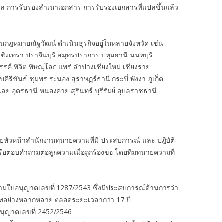
คล การรับรองสำเนาเอกสาร การรับรองเอกสารที่แปลขึ้นแล้ว
งานกฎหมายณัฐวัฒน์ ดำเนินธุรกิจอยู่ในหลายจังหวัด เช่น
ชิงเทรา ปราจีนบุรี สมุทรปราการ ปทุมธานี นนทบุรี
รรค์ พิจิต พิษณุโลก แพร่ ลำปางเชียงใหม่ เชียงราย
รีขันธ์ ชุมพร ระนอง สุราษฏร์ธานี กระบี่ พังงา ภูเก็ต
ย อุดรธานี หนองคาย สุรินทร์ บุรีรัมย์ อุบลราชธานี
ัวหน้าสำนักงานทนายความที่มี ประสบการณ์ และ ปฎิบัติ
รือตอบคำถามต่อลูกความเมื่อถูกร้องขอ โดยทีมทนายความที่
ามใบอนุญาตเลขที่ 1287/2543 ซึ่งมีประสบการณ์ด้านการว่า
เภทอย่างหลากหลาย ตลอดระยะเวลากว่า 17 ปี
นุญาตเลขที่ 2452/2546