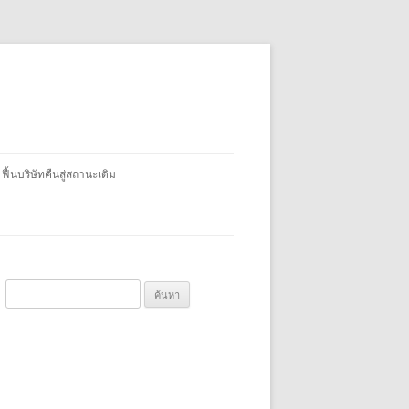
 ฟื้นบริษัทคืนสู่สถานะเดิม
ค้
น
ห
า
สำ
ห