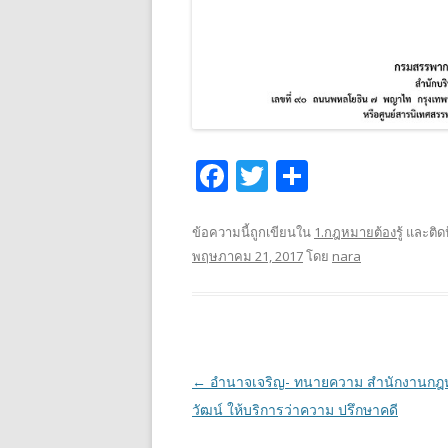
F
T
S
ac
w
h
e
itt
ar
ข้อความนี้ถูกเขียนใน
1.กฎหมายต้องรู้
และติด
พฤษภาคม 21, 2017
โดย
nara
b
er
e
o
o
k
เมนู
←
อำนาจเจริญ- ทนายความ สำนักงานกฎ
นำทาง
วัฒน์ ให้บริการว่าความ ปรึกษาคดี
เรื่อง