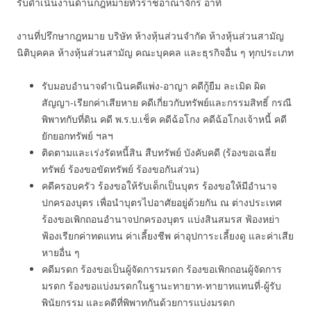
รับดำเนินงานด้านกฎหมายทั่วราชอาณาจักร อาทิ
งานที่ปรึกษากฎหมาย บริษัท ห้างหุ้นส่วนจำกัด ห้างหุ้นส่วนสามัญ
นิติบุคคล ห้างหุ้นส่วนสามัญ คณะบุคคล และธุรกิจอื่น ๆ ทุกประเภท
รับมอบอำนาจดำเนินคดีแพ่ง-อาญา คดีกู้ยืม ละเมิด ผิด
สัญญา-เรียกค่าเสียหาย คดีเกี่ยวกับทรัพย์และกรรมสิทธิ์ กรณี
พิพาทกับที่ดิน คดี พ.ร.บ.เช็ค คดีฉ้อโกง คดีฉ้อโกงเจ้าหนี้ คดี
ยักยอกทรัพย์ ฯลฯ
ติดตามและเร่งรัดหนี้สิน สืบทรัพย์ บังคับคดี (ร้องขอเฉลี่ย
ทรัพย์ ร้องขอขัดทรัพย์ ร้องขอกันส่วน)
คดีครอบครัว ร้องขอให้รับเด็กเป็นบุตร ร้องขอให้มีอำนาจ
ปกครองบุตร เพื่อนำบุตรไปอาศัยอยู่ด้วยกัน ณ ต่างประเทศ
ร้องขอเพิกถอนอำนาจปกครองบุตร แบ่งสินสมรส ฟ้องหย่า
ฟ้องเรียกค่าทดแทน ค่าเลี้ยงชีพ ค่าอุปการะเลี้ยงดู และค่าเสีย
หายอื่น ๆ
คดีมรดก ร้องขอเป็นผู้จัดการมรดก ร้องขอเพิกถอนผู้จัดการ
มรดก ร้องขอแบ่งมรดกในฐานะทายาท-ทายาทแทนที่-ผู้รับ
พินัยกรรม และคดีที่พิพาทกันด้วยการแบ่งมรดก