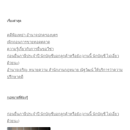
า
สำ
ห
เรื่องล่าสุด
รั
บ
คดีฟ้องหย่า อำนาจปกครองบุตร
:
เพิกถอนการขายทอดตลาด
ความรู้เกี่ยวกับการยื่นขอวีซ่า
ก่อนยื่นภาษีประจำปี นักบัญชีบอกลูกค้าหรือยัง (งานนี้ นักบัญชี ไม่เอี่ยว
ด้วยนะ)
อำนาจเจริญ- ทนายความ สำนักงานกฎหมาย ณัฐวัฒน์ ให้บริการว่าความ
ปรึกษาคดี
กฎหมายที่ต้องรู้
ก่อนยื่นภาษีประจำปี นักบัญชีบอกลูกค้าหรือยัง (งานนี้ นักบัญชี ไม่เอี่ยว
ด้วยนะ)