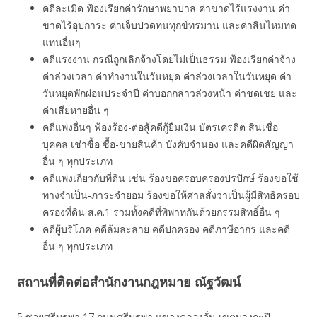
คดีละเมิด ฟ้องเรียกค่ารักษาพยาบาล ค่าขาดไร้แรงงาน ค่า
ขาดไร้อุปการะ ค่าเจ็บปวดทนทุกข์ทรมาน และค่าสินไหมทด
แทนอื่นๆ
คดีแรงงาน กรณีถูกเลิกจ้างโดยไม่เป็นธรรม ฟ้องเรียกค่าจ้าง
ค่าล่วงเวลา ค่าทํางานในวันหยุด ค่าล่วงเวลาในวันหยุด ค่า
วันหยุดพักผ่อนประจำปี ค่าบอกกล่าวล่วงหน้า ค่าชดเชย และ
ค่าเสียหายอื่น ๆ
คดีแพ่งอื่นๆ ฟ้องร้อง-ต่อสู้คดีกู้ยืมเงิน บัตรเครดิต สินเชื่อ
บุคคล เช่าซื้อ ซื้อ-ขายสินค้า บังคับจำนอง และคดีผิดสัญญา
อื่น ๆ ทุกประเภท
คดีแพ่งเกี่ยวกับที่ดิน เช่น ร้องขอครอบครองปรปักษ์ ร้องขอใช้
ทางจำเป็น-ภาระจำยอม ร้องขอให้ศาลสั่งว่าเป็นผู้มีสิทธิครอบ
ครองที่ดิน ส.ค.1 รวมทั้งคดีที่พิพาทกันด้วยกรรมสิทธิ์อื่น ๆ
คดีผู้บริโภค คดีล้มละลาย คดีปกครอง คดีภาษีอากร และคดี
อื่น ๆ ทุกประเภท
สถานที่ติดต่อสำนักงานกฎหมาย ณัฐวัฒน์
5 ซอยศรีบูรพา 17 ถนนศรีบูรพา แขวงคลองจั่น เขตบางกะปิ