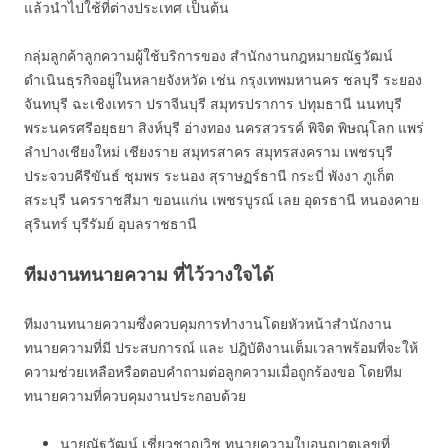
แล้วนำไปใช้ที่ต่างประเทศ เป็นต้น
กลุ่มลูกค้าลูกความผู้ใช้บริการของ สำนักงานกฎหมายณัฐวัฒน์
ดำเนินธุรกิจอยู่ในหลายจังหวัด เช่น กรุงเทพมหานคร ชลบุรี ระยอง
จันทบุรี ฉะเชิงเทรา ปราจีนบุรี สมุทรปราการ ปทุมธานี นนทบุรี
พระนครศรีอยุธยา สิงห์บุรี อ่างทอง นครสวรรค์ พิจิต พิษณุโลก แพร่
ลำปางเชียงใหม่ เชียงราย สมุทรสาคร สมุทรสงคราม เพชรบุรี
ประจวบคีรีขันธ์ ชุมพร ระนอง สุราษฏร์ธานี กระบี่ พังงา ภูเก็ต
สระบุรี นครราชสีมา ขอนแก่น เพชรบูรณ์ เลย อุดรธานี หนองคาย
สุรินทร์ บุรีรัมย์ อุบลราชธานี
ทีมงานทนายความ ที่ไว้วางใจได้
ทีมงานทนายความซึ่งควบคุมการทำงานโดยหัวหน้าสำนักงาน
ทนายความที่มี ประสบการณ์ และ ปฎิบัติงานเต็มเวลาพร้อมที่จะให้
ความช่วยเหลือหรือตอบคำถามต่อลูกความเมื่อถูกร้องขอ โดยทีม
ทนายความที่ควบคุมงานประกอบด้วย
นายณัฐวัฒน์ เชี่ยวชาญวิช ทนายความใบอนุญาตเลขที่