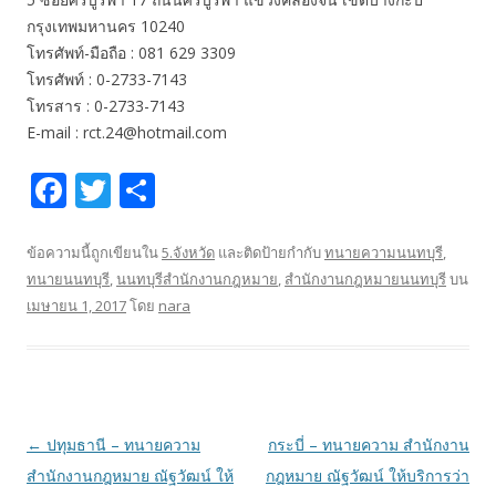
กรุงเทพมหานคร 10240
โทรศัพท์-มือถือ : 081 629 3309
โทรศัพท์ : 0-2733-7143
โทรสาร : 0-2733-7143
E-mail : rct.24@hotmail.com
F
T
S
ac
w
h
e
itt
ar
ข้อความนี้ถูกเขียนใน
5.จังหวัด
และติดป้ายกำกับ
ทนายความนนทบุรี
,
ทนายนนทบุรี
,
นนทบุรีสำนักงานกฎหมาย
,
สำนักงานกฎหมายนนทบุรี
บน
b
er
e
เมษายน 1, 2017
โดย
nara
o
o
k
เมนู
←
ปทุมธานี – ทนายความ
กระบี่ – ทนายความ สำนักงาน
นำทาง
สำนักงานกฎหมาย ณัฐวัฒน์ ให้
กฎหมาย ณัฐวัฒน์ ให้บริการว่า