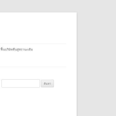
 ฟื้นบริษัทคืนสู่สถานะเดิม
ค้
น
ห
า
สำ
ห