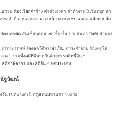
นธรรม ฟ้องเรียกค่าจ้าง ค่าล่วงเวลา ค่าทํางานในวันหยุด ค่า
อนประจำปี ค่าบอกกล่าวล่วงหน้า ค่าชดเชย และค่าเสียหายอื่น
งิน บัตรเครดิต สินเชื่อบุคคล เช่าซื้อ ซื้อ-ขายสินค้า บังคับจำนอง
ครอบครองปรปักษ์ ร้องขอใช้ทางจำเป็น-ภาระจำยอม ร้องขอให้
 ส.ค.1 รวมทั้งคดีที่พิพาทกันด้วยกรรมสิทธิ์อื่น ๆ
ง คดีภาษีอากร และคดีอื่น ๆ ทุกประเภท
ัฐวัฒน์
งจั่น เขตบางกะปิ กรุงเทพมหานคร 10240