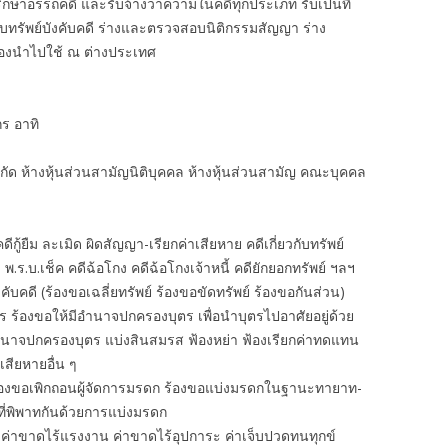
กษาอรรถคดี และรับจ้างว่าความในคดีทุกประเภท รับเป็นที่
ืบทรัพย์บังคับคดี ร่างและตรวจสอบนิติกรรมสัญญา ร่าง
ต้องนำไปใช้ ณ ต่างประเทศ
ร อาทิ
ำกัด ห้างหุ้นส่วนสามัญนิติบุคคล ห้างหุ้นส่วนสามัญ คณะบุคคล
้ยืม ละเมิด ผิดสัญญา-เรียกค่าเสียหาย คดีเกี่ยวกับทรัพย์
 พ.ร.บ.เช็ค คดีฉ้อโกง คดีฉ้อโกงเจ้าหนี้ คดียักยอกทรัพย์ ฯลฯ
งคับคดี (ร้องขอเฉลี่ยทรัพย์ ร้องขอขัดทรัพย์ ร้องขอกันส่วน)
ตร ร้องขอให้มีอำนาจปกครองบุตร เพื่อนำบุตรไปอาศัยอยู่ด้วย
ำนาจปกครองบุตร แบ่งสินสมรส ฟ้องหย่า ฟ้องเรียกค่าทดแทน
าเสียหายอื่น ๆ
ร้องขอเพิกถอนผู้จัดการมรดก ร้องขอแบ่งมรดกในฐานะทายาท-
ที่พิพาทกันด้วยการแบ่งมรดก
 ค่าขาดไร้แรงงาน ค่าขาดไร้อุปการะ ค่าเจ็บปวดทนทุกข์