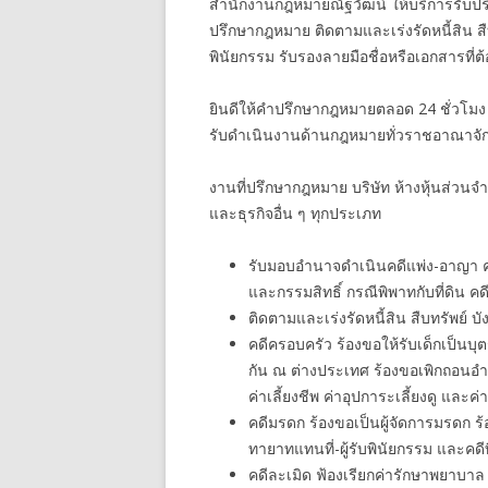
สำนักงานกฎหมายณัฐวัฒน์ ให้บริการรับปรึ
ปรึกษากฎหมาย ติดตามและเร่งรัดหนี้สิน ส
พินัยกรรม รับรองลายมือชื่อหรือเอกสารที่
ยินดีให้คำปรึกษากฎหมายตลอด 24 ชั่วโมง
รับดำเนินงานด้านกฎหมายทั่วราชอาณาจัก
งานที่ปรึกษากฎหมาย บริษัท ห้างหุ้นส่วนจ
และธุรกิจอื่น ๆ ทุกประเภท
รับมอบอำนาจดำเนินคดีแพ่ง-อาญา คดีกู
และกรรมสิทธิ์ กรณีพิพาทกับที่ดิน คดี
ติดตามและเร่งรัดหนี้สิน สืบทรัพย์ บั
คดีครอบครัว ร้องขอให้รับเด็กเป็นบุ
กัน ณ ต่างประเทศ ร้องขอเพิกถอนอ
ค่าเลี้ยงชีพ ค่าอุปการะเลี้ยงดู และค่
คดีมรดก ร้องขอเป็นผู้จัดการมรดก 
ทายาทแทนที่-ผู้รับพินัยกรรม และคดี
คดีละเมิด ฟ้องเรียกค่ารักษาพยาบาล