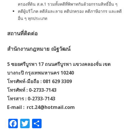
ครองที่ดิน ส.ค.1 รวมทั้งคดีที่พิพาทกันด้วยกรรมสิทธิ์อื่น ๆ
คดีผู้บริโภค คดีล้มละลาย คดีปกครอง คดีภาษีอากร และคดี
อื่น ๆ ทุกประเภท
สถานที่ติดต่อ
สำนักงานกฎหมาย ณัฐวัฒน์
5 ซอยศรีบูรพา 17 ถนนศรีบูรพา แขวงคลองจั่น เขต
บางกะปิ กรุงเทพมหานคร 10240
โทรศัพท์-มือถือ : 081 629 3309
โทรศัพท์ : 0-2733-7143
โทรสาร : 0-2733-7143
E-mail : rct.24@hotmail.com
F
T
S
ac
w
h