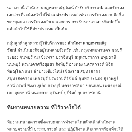
นอกจากนี้ สำนักงานกฎหมายณัฐวัฒน์ ยังรับบริการแปลและรับรอง
เอกสารที่จะต้องนำไปใช้ ณ ต่างประเทศ เช่น การรับรองลายมือชื่อ
ของบุคคล การรับรองสำเนาเอกสาร การรับรองเอกสารที่แปลขึ้น
แล้วนำไปใช้ที่ต่างประเทศ เป็นต้น
กลุ่มลูกค้าลูกความผู้ใช้บริการของ
สำนักงานกฎหมายณัฐ
วัฒน์
ดำเนินธุรกิจอยู่ในหลายจังหวัด เช่น กรุงเทพมหานคร ชลบุรี
ระยอง จันทบุรี ฉะเชิงเทรา ปราจีนบุรี สมุทรปราการ ปทุมธานี
นนทบุรี พระนครศรีอยุธยา สิงห์บุรี อ่างทอง นครสวรรค์ พิจิต
พิษณุโลก แพร่ ลำปางเชียงใหม่ เชียงราย สมุทรสาคร
สมุทรสงคราม เพชรบุรี ประจวบคีรีขันธ์ ชุมพร ระนอง สุราษฏร์
ธานี กระบี่ พังงา ภูเก็ต สระบุรี นครราชสีมา ขอนแก่น เพชรบูรณ์
เลย อุดรธานี หนองคาย สุรินทร์ บุรีรัมย์ อุบลราชธานี
ทีมงานทนายความ
ที่ไว้วางใจได้
ทีมงานทนายความซึ่งควบคุมการทำงานโดยหัวหน้าสำนักงาน
ทนายความที่มี ประสบการณ์ และ ปฎิบัติงานเต็มเวลาพร้อมที่จะให้