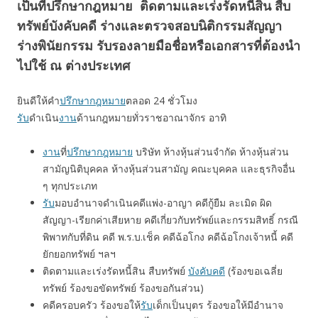
เป็นที่ปรึกษากฎหมาย ติดตามและเร่งรัดหนี้สิน สืบ
ทรัพย์บังคับคดี ร่างและตรวจสอบนิติกรรมสัญญา
ร่างพินัยกรรม รับรองลายมือชื่อหรือเอกสารที่ต้องนำ
ไปใช้ ณ ต่างประเทศ
ยินดีให้คำ
ปรึกษากฎหมาย
ตลอด 24 ชั่วโมง
รับ
ดำเนิน
งาน
ด้านกฎหมายทั่วราชอาณาจักร อาทิ
งาน
ที่
ปรึกษากฎหมาย
บริษัท ห้างหุ้นส่วนจำกัด ห้างหุ้นส่วน
สามัญนิติบุคคล ห้างหุ้นส่วนสามัญ คณะบุคคล และธุรกิจอื่น
ๆ ทุกประเภท
รับ
มอบอำนาจดำเนินคดีแพ่ง-อาญา คดีกู้ยืม ละเมิด ผิด
สัญญา-เรียกค่าเสียหาย คดีเกี่ยวกับทรัพย์และกรรมสิทธิ์ กรณี
พิพาทกับที่ดิน คดี พ.ร.บ.เช็ค คดีฉ้อโกง คดีฉ้อโกงเจ้าหนี้ คดี
ยักยอกทรัพย์ ฯลฯ
ติดตามและเร่งรัดหนี้สิน สืบทรัพย์
บังคับคดี
(ร้องขอเฉลี่ย
ทรัพย์ ร้องขอขัดทรัพย์ ร้องขอกันส่วน)
คดีครอบครัว ร้องขอให้
รับ
เด็กเป็นบุตร ร้องขอให้มีอำนาจ