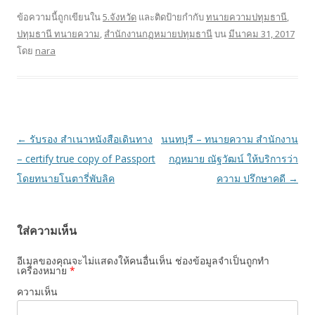
e
itt
ar
ข้อความนี้ถูกเขียนใน
5.จังหวัด
และติดป้ายกำกับ
ทนายความปทุมธานี
,
ปทุมธานี ทนายความ
,
สำนักงานกฏหมายปทุมธานี
บน
มีนาคม 31, 2017
b
er
e
โดย
nara
o
o
k
เมนู
←
รับรอง สำเนาหนังสือเดินทาง
นนทบุรี – ทนายความ สำนักงาน
นำทาง
– certify true copy of Passport
กฎหมาย ณัฐวัฒน์ ให้บริการว่า
เรื่อง
โดยทนายโนตารี่พับลิค
ความ ปรึกษาคดี
→
ใส่ความเห็น
อีเมลของคุณจะไม่แสดงให้คนอื่นเห็น
ช่องข้อมูลจำเป็นถูกทำ
เครื่องหมาย
*
ความเห็น