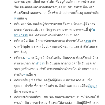
ปกครองบุตร เพื่อนำบุตรไปอาศัยอยู่ด้วยกัน ณ ต่างประเทศ
ร้องขอเพิกถอนอำนาจปกครองบุตร แบ่งสินสมรส ฟ้องหย่า
ฟ้องเรียกค่าทดแทน ค่าเลี้ยงชีพ ค่าอุปการะเลี้ยงดู และค่าเสีย
หา
ยอื่น ๆ
คดีมรดก ร้องขอเป็นผู้จัดการมรดก ร้องขอเพิกถอนผู้จัดการ
มรดก ร้องขอแบ่งมรดกในฐานะทายาท-ทายาทแทนที่-ผู้
รับ
พินัยกรรม
และคดีที่พิพาทกันด้วยการแบ่งมรดก
คดีละเมิด ฟ้องเรียกค่ารักษาพยาบาล ค่าขาดไร้แรง
งาน
ค่า
ขาดไร้อุปการะ ค่าเจ็บปวดทนทุกข์ทรมาน และค่าสินไหมทด
แทนอื่นๆ
คดีแรง
งาน
กรณีถูกเลิกจ้างโดยไม่เป็นธรรม ฟ้องเรียกค่าจ้าง
ค่าล่วงเวลา ค่า
ทํา
งาน
ในวันหยุด ค่าล่วงเวลาในวันหยุด ค่า
วันหยุดพักผ่อนประจำปี ค่าบอกกล่าวล่วงหน้า ค่าชดเชย และ
ค่าเสีย
หา
ยอื่น ๆ
คดีแพ่งอื่นๆ ฟ้องร้อง-ต่อสู้คดีกู้ยืมเงิน บัตรเครดิต สินเชื่อ
บุคคล เช่าซื้อ ซื้อ-ขายสินค้า บังคับจำนอง และคดีผิด
สัญญา
อื่น ๆ ทุกประเภท
คดีแพ่งเกี่ยวกับที่ดิน เช่น ร้องขอครอบครองปรปักษ์ ร้องขอใช้
ทางจำเป็น-ภาระจำยอม ร้องขอให้ศาลสั่งว่าเป็นผู้มีสิทธิครอบ