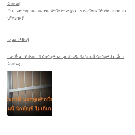
ด้วยนะ)
อำนาจเจริญ- ทนายความ สำนักงานกฎหมาย ณัฐวัฒน์ ให้บริการว่าความ
ปรึกษาคดี
กฎหมายที่ต้องรู้
ก่อนยื่นภาษีประจำปี นักบัญชีบอกลูกค้าหรือยัง (งานนี้ นักบัญชี ไม่เอี่ยว
ด้วยนะ)