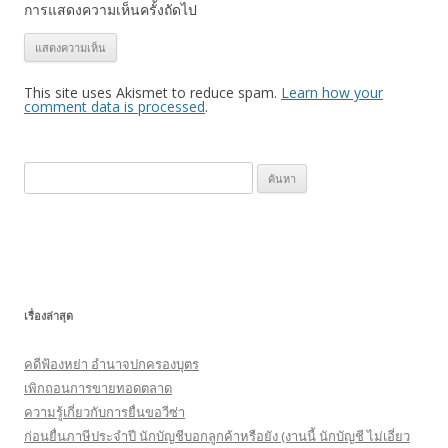
การแสดงความเห็นครั้งถัดไป
This site uses Akismet to reduce spam.
Learn how your
comment data is processed
.
ค้
น
ห
า
สำ
ห
เรื่องล่าสุด
รั
บ
คดีฟ้องหย่า อำนาจปกครองบุตร
:
เพิกถอนการขายทอดตลาด
ความรู้เกี่ยวกับการยื่นขอวีซ่า
ก่อนยื่นภาษีประจำปี นักบัญชีบอกลูกค้าหรือยัง (งานนี้ นักบัญชี ไม่เอี่ยว