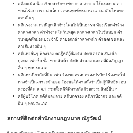
คดีละเมิด ฟ้องเรียกค่ารักษาพยาบาล ค่าขาดไร้แรงงาน ค่า
ขาดไร้อุปการะ ค่าเจ็บปวดทนทุกข์ทรมาน และค่าสินไหมทด
แทนอื่นๆ
คดีแรงงาน กรณีถูกเลิกจ้างโดยไม่เป็นธรรม ฟ้องเรียกค่าจ้าง
ค่าล่วงเวลา ค่าทํางานในวันหยุด ค่าล่วงเวลาในวันหยุด ค่า
วันหยุดพักผ่อนประจำปี ค่าบอกกล่าวล่วงหน้า ค่าชดเชย และ
ค่าเสียหายอื่น ๆ
คดีแพ่งอื่นๆ ฟ้องร้อง-ต่อสู้คดีกู้ยืมเงิน บัตรเครดิต สินเชื่อ
บุคคล เช่าซื้อ ซื้อ-ขายสินค้า บังคับจำนอง และคดีผิดสัญญา
อื่น ๆ ทุกประเภท
คดีแพ่งเกี่ยวกับที่ดิน เช่น ร้องขอครอบครองปรปักษ์ ร้องขอใช้
ทางจำเป็น-ภาระจำยอม ร้องขอให้ศาลสั่งว่าเป็นผู้มีสิทธิครอบ
ครองที่ดิน ส.ค.1 รวมทั้งคดีที่พิพาทกันด้วยกรรมสิทธิ์อื่น ๆ
คดีผู้บริโภค คดีล้มละลาย คดีปกครอง คดีภาษีอากร และคดี
อื่น ๆ ทุกประเภท
สถานที่ติดต่อสำนักงานกฎหมาย ณัฐวัฒน์
5 ซอยศรีบูรพา 17 ถนนศรีบูรพา แขวงคลองจั่น เขตบางกะปิ