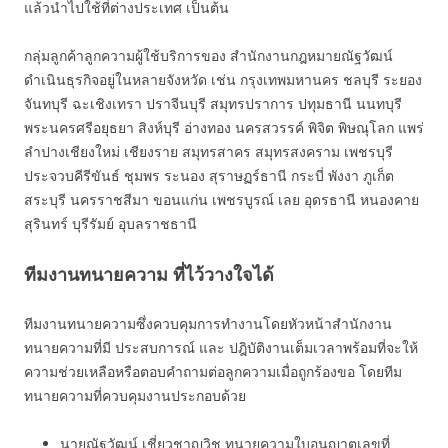
แล้วนำไปใช้ที่ต่างประเทศ เป็นต้น
กลุ่มลูกค้าลูกความผู้ใช้บริการของ สำนักงานกฎหมายณัฐวัฒน์
ดำเนินธุรกิจอยู่ในหลายจังหวัด เช่น กรุงเทพมหานคร ชลบุรี ระยอง
จันทบุรี ฉะเชิงเทรา ปราจีนบุรี สมุทรปราการ ปทุมธานี นนทบุรี
พระนครศรีอยุธยา สิงห์บุรี อ่างทอง นครสวรรค์ พิจิต พิษณุโลก แพร่
ลำปางเชียงใหม่ เชียงราย สมุทรสาคร สมุทรสงคราม เพชรบุรี
ประจวบคีรีขันธ์ ชุมพร ระนอง สุราษฏร์ธานี กระบี่ พังงา ภูเก็ต
สระบุรี นครราชสีมา ขอนแก่น เพชรบูรณ์ เลย อุดรธานี หนองคาย
สุรินทร์ บุรีรัมย์ อุบลราชธานี
ทีมงานทนายความ ที่ไว้วางใจได้
ทีมงานทนายความซึ่งควบคุมการทำงานโดยหัวหน้าสำนักงาน
ทนายความที่มี ประสบการณ์ และ ปฎิบัติงานเต็มเวลาพร้อมที่จะให้
ความช่วยเหลือหรือตอบคำถามต่อลูกความเมื่อถูกร้องขอ โดยทีม
ทนายความที่ควบคุมงานประกอบด้วย
นายณัฐวัฒน์ เชี่ยวชาญวิช ทนายความใบอนุญาตเลขที่