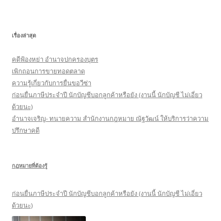
า
สำ
ห
เรื่องล่าสุด
รั
บ
คดีฟ้องหย่า อำนาจปกครองบุตร
:
เพิกถอนการขายทอดตลาด
ความรู้เกี่ยวกับการยื่นขอวีซ่า
ก่อนยื่นภาษีประจำปี นักบัญชีบอกลูกค้าหรือยัง (งานนี้ นักบัญชี ไม่เอี่ยว
ด้วยนะ)
อำนาจเจริญ- ทนายความ สำนักงานกฎหมาย ณัฐวัฒน์ ให้บริการว่าความ
ปรึกษาคดี
กฎหมายที่ต้องรู้
ก่อนยื่นภาษีประจำปี นักบัญชีบอกลูกค้าหรือยัง (งานนี้ นักบัญชี ไม่เอี่ยว
ด้วยนะ)