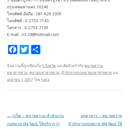
กรุงเทพมหานคร 10240
โทรศัพท์-มือถือ : 081 629 3309
โทรศัพท์ : 0-2733-7143
โทรสาร : 0-2733-7143
E-mail : rct.24@hotmail.com
F
T
S
ac
w
h
e
itt
ar
ข้อความนี้ถูกเขียนใน
5.จังหวัด
และติดป้ายกำกับ
ทนายความ
มหาสารคาม
,
ทนายมหาสารคาม
,
สำนักงานกฎหมายมหาสารคาม
บน
b
er
e
เมษายน 1, 2017
โดย
nara
o
o
k
เมนู
←
ภูเก็ต – ทนายความ สำนักงาน
มุกดาหาร – ทนายความ
นำทาง
กฎหมาย ณัฐวัฒน์ ให้บริการว่า
สำนักงานกฎหมาย ณัฐวัฒน์ ให้