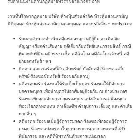
รับดำเนินงานด้านกฎหมายทั่วราชอาณาจักร อาทิ
งานที่ปรึกษากฎหมาย บริษัท ห้างหุ้นส่วนจำกัด ห้างหุ้นส่วนสามัญ
นิติบุคคล ห้างหุ้นส่วนสามัญ คณะบุคคล และธุรกิจอื่น ๆ ทุกประเภท
รับมอบอำนาจดำเนินคดีแพ่ง-อาญา คดีกู้ยืม ละเมิด ผิด
สัญญา-เรียกค่าเสียหาย คดีเกี่ยวกับทรัพย์และกรรมสิทธิ์ กรณี
พิพาทกับที่ดิน คดี พ.ร.บ.เช็ค คดีฉ้อโกง คดีฉ้อโกงเจ้าหนี้ คดี
ยักยอกทรัพย์ ฯลฯ
ติดตามและเร่งรัดหนี้สิน สืบทรัพย์ บังคับคดี (ร้องขอเฉลี่ย
ทรัพย์ ร้องขอขัดทรัพย์ ร้องขอกันส่วน)
คดีครอบครัว ร้องขอให้รับเด็กเป็นบุตร ร้องขอให้มีอำนาจ
ปกครองบุตร เพื่อนำบุตรไปอาศัยอยู่ด้วยกัน ณ ต่างประเทศ
ร้องขอเพิกถอนอำนาจปกครองบุตร แบ่งสินสมรส ฟ้องหย่า
ฟ้องเรียกค่าทดแทน ค่าเลี้ยงชีพ ค่าอุปการะเลี้ยงดู และค่าเสีย
หายอื่น ๆ
คดีมรดก ร้องขอเป็นผู้จัดการมรดก ร้องขอเพิกถอนผู้จัดการ
มรดก ร้องขอแบ่งมรดกในฐานะทายาท-ทายาทแทนที่-ผู้รับ
พินัยกรรม และคดีที่พิพาทกันด้วยการแบ่งมรดก