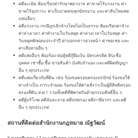
คดีละเมิด ฟ้องเรียกค่ารักษาพยาบาล ค่าขาดไร้แรงงาน ค่า
ขาดไร้อุปการะ ค่าเจ็บปวดทนทุกข์ทรมาน และค่าสินไหมทด
แทนอื่นๆ
คดีแรงงาน กรณีถูกเลิกจ้างโดยไม่เป็นธรรม ฟ้องเรียกค่าจ้าง
ค่าล่วงเวลา ค่าทํางานในวันหยุด ค่าล่วงเวลาในวันหยุด ค่า
วันหยุดพักผ่อนประจำปี ค่าบอกกล่าวล่วงหน้า ค่าชดเชย และ
ค่าเสียหายอื่น ๆ
คดีแพ่งอื่นๆ ฟ้องร้อง-ต่อสู้คดีกู้ยืมเงิน บัตรเครดิต สินเชื่อ
บุคคล เช่าซื้อ ซื้อ-ขายสินค้า บังคับจำนอง และคดีผิดสัญญา
อื่น ๆ ทุกประเภท
คดีแพ่งเกี่ยวกับที่ดิน เช่น ร้องขอครอบครองปรปักษ์ ร้องขอใช้
ทางจำเป็น-ภาระจำยอม ร้องขอให้ศาลสั่งว่าเป็นผู้มีสิทธิครอบ
ครองที่ดิน ส.ค.1 รวมทั้งคดีที่พิพาทกันด้วยกรรมสิทธิ์อื่น ๆ
คดีผู้บริโภค คดีล้มละลาย คดีปกครอง คดีภาษีอากร และคดี
อื่น ๆ ทุกประเภท
สถานที่ติดต่อสำนักงานกฎหมาย ณัฐวัฒน์
5 ซอยศรีบูรพา 17 ถนนศรีบูรพา แขวงคลองจั่น เขตบางกะปิ