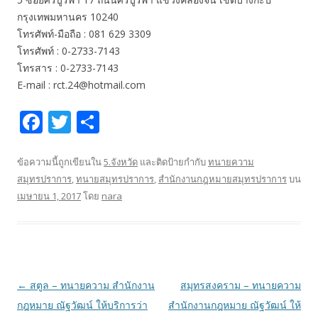
กรุงเทพมหานคร 10240
โทรศัพท์-มือถือ : 081 629 3309
โทรศัพท์ : 0-2733-7143
โทรสาร : 0-2733-7143
E-mail : rct.24@hotmail.com
F
T
S
ac
w
h
e
itt
ar
ข้อความนี้ถูกเขียนใน
5.จังหวัด
และติดป้ายกำกับ
ทนายความ
สมุทรปราการ
,
ทนายสมุทรปราการ
,
สำนักงานกฎหมายสมุทรปราการ
บน
b
er
e
เมษายน 1, 2017
โดย
nara
o
o
k
เมนู
←
สตูล – ทนายความ สำนักงาน
สมุทรสงคราม – ทนายความ
นำทาง
กฎหมาย ณัฐวัฒน์ ให้บริการว่า
สำนักงานกฎหมาย ณัฐวัฒน์ ให้