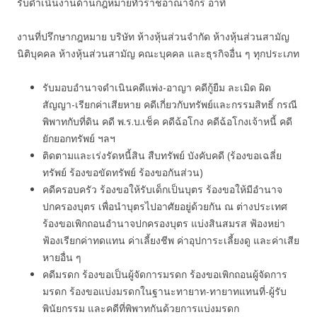
รับดำเนินงานด้านกฎหมายทั่วราชอาณาจักร อาทิ
งานที่ปรึกษากฎหมาย บริษัท ห้างหุ้นส่วนจำกัด ห้างหุ้นส่วนสามัญ
นิติบุคคล ห้างหุ้นส่วนสามัญ คณะบุคคล และธุรกิจอื่น ๆ ทุกประเภท
รับมอบอำนาจดำเนินคดีแพ่ง-อาญา คดีกู้ยืม ละเมิด ผิด
สัญญา-เรียกค่าเสียหาย คดีเกี่ยวกับทรัพย์และกรรมสิทธิ์ กรณี
พิพาทกับที่ดิน คดี พ.ร.บ.เช็ค คดีฉ้อโกง คดีฉ้อโกงเจ้าหนี้ คดี
ยักยอกทรัพย์ ฯลฯ
ติดตามและเร่งรัดหนี้สิน สืบทรัพย์ บังคับคดี (ร้องขอเฉลี่ย
ทรัพย์ ร้องขอขัดทรัพย์ ร้องขอกันส่วน)
คดีครอบครัว ร้องขอให้รับเด็กเป็นบุตร ร้องขอให้มีอำนาจ
ปกครองบุตร เพื่อนำบุตรไปอาศัยอยู่ด้วยกัน ณ ต่างประเทศ
ร้องขอเพิกถอนอำนาจปกครองบุตร แบ่งสินสมรส ฟ้องหย่า
ฟ้องเรียกค่าทดแทน ค่าเลี้ยงชีพ ค่าอุปการะเลี้ยงดู และค่าเสีย
หายอื่น ๆ
คดีมรดก ร้องขอเป็นผู้จัดการมรดก ร้องขอเพิกถอนผู้จัดการ
มรดก ร้องขอแบ่งมรดกในฐานะทายาท-ทายาทแทนที่-ผู้รับ
พินัยกรรม และคดีที่พิพาทกันด้วยการแบ่งมรดก