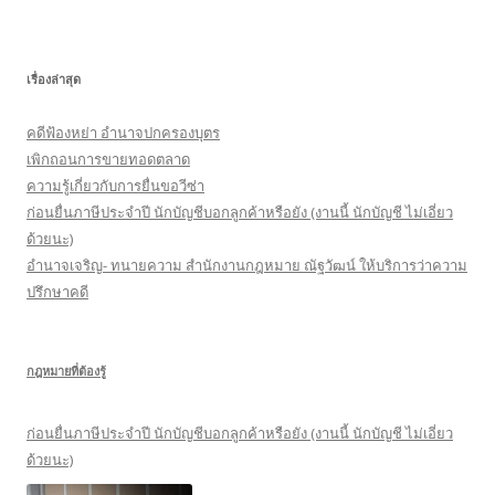
า
สำ
ห
เรื่องล่าสุด
รั
บ
คดีฟ้องหย่า อำนาจปกครองบุตร
:
เพิกถอนการขายทอดตลาด
ความรู้เกี่ยวกับการยื่นขอวีซ่า
ก่อนยื่นภาษีประจำปี นักบัญชีบอกลูกค้าหรือยัง (งานนี้ นักบัญชี ไม่เอี่ยว
ด้วยนะ)
อำนาจเจริญ- ทนายความ สำนักงานกฎหมาย ณัฐวัฒน์ ให้บริการว่าความ
ปรึกษาคดี
กฎหมายที่ต้องรู้
ก่อนยื่นภาษีประจำปี นักบัญชีบอกลูกค้าหรือยัง (งานนี้ นักบัญชี ไม่เอี่ยว
ด้วยนะ)