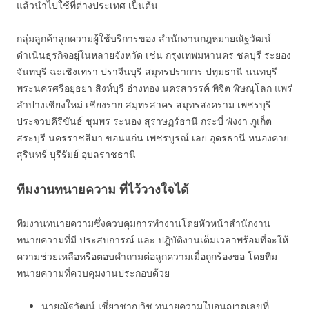
แล้วนำไปใช้ที่ต่างประเทศ เป็นต้น
กลุ่มลูกค้าลูกความผู้ใช้บริการของ สำนักงานกฎหมายณัฐวัฒน์
ดำเนินธุรกิจอยู่ในหลายจังหวัด เช่น กรุงเทพมหานคร ชลบุรี ระยอง
จันทบุรี ฉะเชิงเทรา ปราจีนบุรี สมุทรปราการ ปทุมธานี นนทบุรี
พระนครศรีอยุธยา สิงห์บุรี อ่างทอง นครสวรรค์ พิจิต พิษณุโลก แพร่
ลำปางเชียงใหม่ เชียงราย สมุทรสาคร สมุทรสงคราม เพชรบุรี
ประจวบคีรีขันธ์ ชุมพร ระนอง สุราษฏร์ธานี กระบี่ พังงา ภูเก็ต
สระบุรี นครราชสีมา ขอนแก่น เพชรบูรณ์ เลย อุดรธานี หนองคาย
สุรินทร์ บุรีรัมย์ อุบลราชธานี
ทีมงานทนายความ ที่ไว้วางใจได้
ทีมงานทนายความซึ่งควบคุมการทำงานโดยหัวหน้าสำนักงาน
ทนายความที่มี ประสบการณ์ และ ปฎิบัติงานเต็มเวลาพร้อมที่จะให้
ความช่วยเหลือหรือตอบคำถามต่อลูกความเมื่อถูกร้องขอ โดยทีม
ทนายความที่ควบคุมงานประกอบด้วย
นายณัฐวัฒน์ เชี่ยวชาญวิช ทนายความใบอนุญาตเลขที่