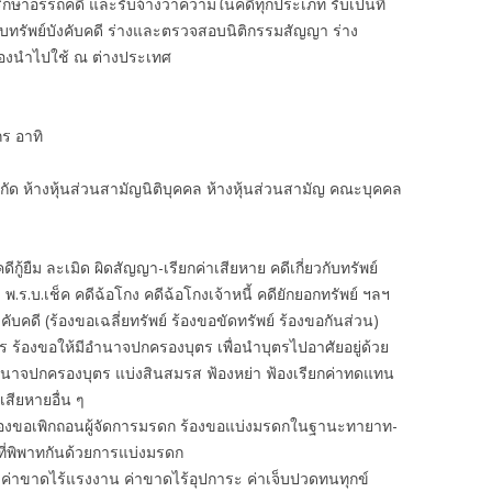
กษาอรรถคดี และรับจ้างว่าความในคดีทุกประเภท รับเป็นที่
ืบทรัพย์บังคับคดี ร่างและตรวจสอบนิติกรรมสัญญา ร่าง
ต้องนำไปใช้ ณ ต่างประเทศ
ร อาทิ
ำกัด ห้างหุ้นส่วนสามัญนิติบุคคล ห้างหุ้นส่วนสามัญ คณะบุคคล
้ยืม ละเมิด ผิดสัญญา-เรียกค่าเสียหาย คดีเกี่ยวกับทรัพย์
 พ.ร.บ.เช็ค คดีฉ้อโกง คดีฉ้อโกงเจ้าหนี้ คดียักยอกทรัพย์ ฯลฯ
งคับคดี (ร้องขอเฉลี่ยทรัพย์ ร้องขอขัดทรัพย์ ร้องขอกันส่วน)
ตร ร้องขอให้มีอำนาจปกครองบุตร เพื่อนำบุตรไปอาศัยอยู่ด้วย
ำนาจปกครองบุตร แบ่งสินสมรส ฟ้องหย่า ฟ้องเรียกค่าทดแทน
าเสียหายอื่น ๆ
ร้องขอเพิกถอนผู้จัดการมรดก ร้องขอแบ่งมรดกในฐานะทายาท-
ที่พิพาทกันด้วยการแบ่งมรดก
 ค่าขาดไร้แรงงาน ค่าขาดไร้อุปการะ ค่าเจ็บปวดทนทุกข์