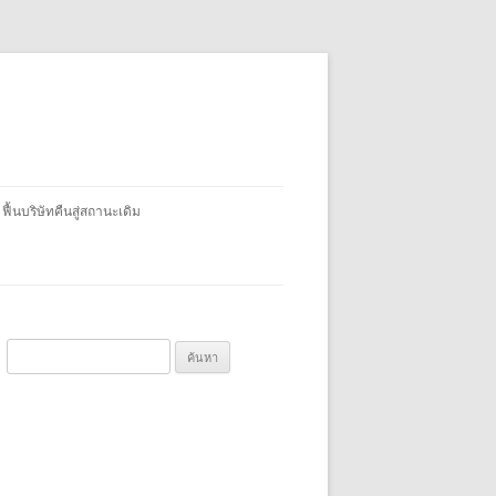
 ฟื้นบริษัทคืนสู่สถานะเดิม
ค้
น
ห
า
สำ
ห