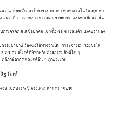
นธรรม ฟ้องเรียกค่าจ้าง ค่าล่วงเวลา ค่าทํางานในวันหยุด ค่า
อนประจำปี ค่าบอกกล่าวล่วงหน้า ค่าชดเชย และค่าเสียหายอื่น
งิน บัตรเครดิต สินเชื่อบุคคล เช่าซื้อ ซื้อ-ขายสินค้า บังคับจำนอง
ครอบครองปรปักษ์ ร้องขอใช้ทางจำเป็น-ภาระจำยอม ร้องขอให้
 ส.ค.1 รวมทั้งคดีที่พิพาทกันด้วยกรรมสิทธิ์อื่น ๆ
ง คดีภาษีอากร และคดีอื่น ๆ ทุกประเภท
ัฐวัฒน์
งจั่น เขตบางกะปิ กรุงเทพมหานคร 10240