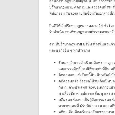
สำนักงานกฎหมายณัฐวัฒน์ ให้บริการรับปรึ
ปรึกษากฎหมาย ติดตามและเร่งรัดหนี้สิน ส
พินัยกรรม รับรองลายมือชื่อหรือเอกสารที่
ยินดีให้คำปรึกษากฎหมายตลอด 24 ชั่วโมง
รับดำเนินงานด้านกฎหมายทั่วราชอาณาจัก
งานที่ปรึกษากฎหมาย บริษัท ห้างหุ้นส่วนจ
และธุรกิจอื่น ๆ ทุกประเภท
รับมอบอำนาจดำเนินคดีแพ่ง-อาญา คดีกู
และกรรมสิทธิ์ กรณีพิพาทกับที่ดิน คดี
ติดตามและเร่งรัดหนี้สิน สืบทรัพย์ บั
คดีครอบครัว ร้องขอให้รับเด็กเป็นบุ
กัน ณ ต่างประเทศ ร้องขอเพิกถอนอ
ค่าเลี้ยงชีพ ค่าอุปการะเลี้ยงดู และค่
คดีมรดก ร้องขอเป็นผู้จัดการมรดก 
ทายาทแทนที่-ผู้รับพินัยกรรม และคดี
คดีละเมิด ฟ้องเรียกค่ารักษาพยาบาล