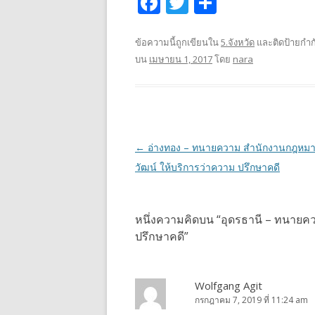
F
T
S
ac
w
h
e
itt
ar
ข้อความนี้ถูกเขียนใน
5.จังหวัด
และติดป้ายกำก
บน
เมษายน 1, 2017
โดย
nara
b
er
e
o
o
k
เมนู
←
อ่างทอง – ทนายความ สำนักงานกฎหมา
นำทาง
วัฒน์ ให้บริการว่าความ ปรึกษาคดี
เรื่อง
หนึ่งความคิดบน “
อุดรธานี – ทนายค
ปรึกษาคดี
”
Wolfgang Agit
กรกฎาคม 7, 2019 ที่ 11:24 am