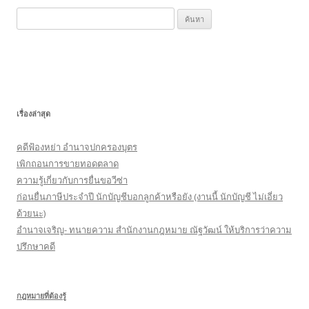
ค้
น
ห
า
สำ
ห
เรื่องล่าสุด
รั
บ
คดีฟ้องหย่า อำนาจปกครองบุตร
:
เพิกถอนการขายทอดตลาด
ความรู้เกี่ยวกับการยื่นขอวีซ่า
ก่อนยื่นภาษีประจำปี นักบัญชีบอกลูกค้าหรือยัง (งานนี้ นักบัญชี ไม่เอี่ยว
ด้วยนะ)
อำนาจเจริญ- ทนายความ สำนักงานกฎหมาย ณัฐวัฒน์ ให้บริการว่าความ
ปรึกษาคดี
กฎหมายที่ต้องรู้