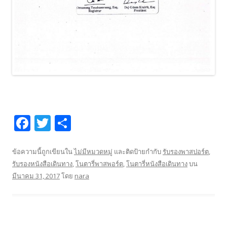
F
T
S
ac
w
h
e
itt
ar
ข้อความนี้ถูกเขียนใน
ไม่มีหมวดหมู่
และติดป้ายกำกับ
รับรองพาสปอร์ต
,
รับรองหนังสือเดินทาง
,
โนตารี่พาสพอร์ต
,
โนตารี่หนังสือเดินทาง
บน
b
er
e
มีนาคม 31, 2017
โดย
nara
o
o
k