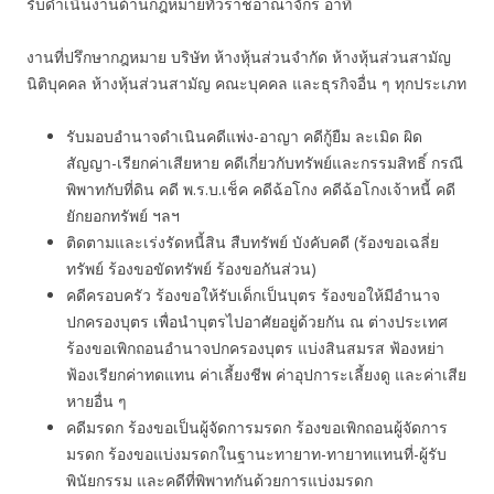
รับดำเนินงานด้านกฎหมายทั่วราชอาณาจักร อาทิ
งานที่ปรึกษากฎหมาย บริษัท ห้างหุ้นส่วนจำกัด ห้างหุ้นส่วนสามัญ
นิติบุคคล ห้างหุ้นส่วนสามัญ คณะบุคคล และธุรกิจอื่น ๆ ทุกประเภท
รับมอบอำนาจดำเนินคดีแพ่ง-อาญา คดีกู้ยืม ละเมิด ผิด
สัญญา-เรียกค่าเสียหาย คดีเกี่ยวกับทรัพย์และกรรมสิทธิ์ กรณี
พิพาทกับที่ดิน คดี พ.ร.บ.เช็ค คดีฉ้อโกง คดีฉ้อโกงเจ้าหนี้ คดี
ยักยอกทรัพย์ ฯลฯ
ติดตามและเร่งรัดหนี้สิน สืบทรัพย์ บังคับคดี (ร้องขอเฉลี่ย
ทรัพย์ ร้องขอขัดทรัพย์ ร้องขอกันส่วน)
คดีครอบครัว ร้องขอให้รับเด็กเป็นบุตร ร้องขอให้มีอำนาจ
ปกครองบุตร เพื่อนำบุตรไปอาศัยอยู่ด้วยกัน ณ ต่างประเทศ
ร้องขอเพิกถอนอำนาจปกครองบุตร แบ่งสินสมรส ฟ้องหย่า
ฟ้องเรียกค่าทดแทน ค่าเลี้ยงชีพ ค่าอุปการะเลี้ยงดู และค่าเสีย
หายอื่น ๆ
คดีมรดก ร้องขอเป็นผู้จัดการมรดก ร้องขอเพิกถอนผู้จัดการ
มรดก ร้องขอแบ่งมรดกในฐานะทายาท-ทายาทแทนที่-ผู้รับ
พินัยกรรม และคดีที่พิพาทกันด้วยการแบ่งมรดก