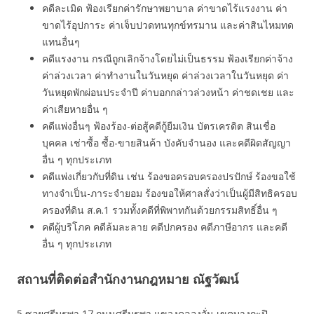
คดีละเมิด ฟ้องเรียกค่ารักษาพยาบาล ค่าขาดไร้แรงงาน ค่า
ขาดไร้อุปการะ ค่าเจ็บปวดทนทุกข์ทรมาน และค่าสินไหมทด
แทนอื่นๆ
คดีแรงงาน กรณีถูกเลิกจ้างโดยไม่เป็นธรรม ฟ้องเรียกค่าจ้าง
ค่าล่วงเวลา ค่าทํางานในวันหยุด ค่าล่วงเวลาในวันหยุด ค่า
วันหยุดพักผ่อนประจำปี ค่าบอกกล่าวล่วงหน้า ค่าชดเชย และ
ค่าเสียหายอื่น ๆ
คดีแพ่งอื่นๆ ฟ้องร้อง-ต่อสู้คดีกู้ยืมเงิน บัตรเครดิต สินเชื่อ
บุคคล เช่าซื้อ ซื้อ-ขายสินค้า บังคับจำนอง และคดีผิดสัญญา
อื่น ๆ ทุกประเภท
คดีแพ่งเกี่ยวกับที่ดิน เช่น ร้องขอครอบครองปรปักษ์ ร้องขอใช้
ทางจำเป็น-ภาระจำยอม ร้องขอให้ศาลสั่งว่าเป็นผู้มีสิทธิครอบ
ครองที่ดิน ส.ค.1 รวมทั้งคดีที่พิพาทกันด้วยกรรมสิทธิ์อื่น ๆ
คดีผู้บริโภค คดีล้มละลาย คดีปกครอง คดีภาษีอากร และคดี
อื่น ๆ ทุกประเภท
สถานที่ติดต่อสำนักงานกฎหมาย ณัฐวัฒน์
5 ซอยศรีบูรพา 17 ถนนศรีบูรพา แขวงคลองจั่น เขตบางกะปิ