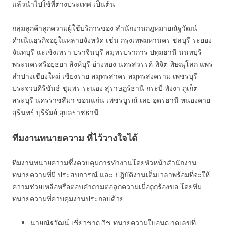
แล้วนำไปใช้ที่ต่างประเทศ เป็นต้น
กลุ่มลูกค้าลูกความผู้ใช้บริการของ สำนักงานกฎหมายณัฐวัฒน์
ดำเนินธุรกิจอยู่ในหลายจังหวัด เช่น กรุงเทพมหานคร ชลบุรี ระยอง
จันทบุรี ฉะเชิงเทรา ปราจีนบุรี สมุทรปราการ ปทุมธานี นนทบุรี
พระนครศรีอยุธยา สิงห์บุรี อ่างทอง นครสวรรค์ พิจิต พิษณุโลก แพร่
ลำปางเชียงใหม่ เชียงราย สมุทรสาคร สมุทรสงคราม เพชรบุรี
ประจวบคีรีขันธ์ ชุมพร ระนอง สุราษฏร์ธานี กระบี่ พังงา ภูเก็ต
สระบุรี นครราชสีมา ขอนแก่น เพชรบูรณ์ เลย อุดรธานี หนองคาย
สุรินทร์ บุรีรัมย์ อุบลราชธานี
ทีมงานทนายความ ที่ไว้วางใจได้
ทีมงานทนายความซึ่งควบคุมการทำงานโดยหัวหน้าสำนักงาน
ทนายความที่มี ประสบการณ์ และ ปฎิบัติงานเต็มเวลาพร้อมที่จะให้
ความช่วยเหลือหรือตอบคำถามต่อลูกความเมื่อถูกร้องขอ โดยทีม
ทนายความที่ควบคุมงานประกอบด้วย
นายณัฐวัฒน์ เชี่ยวชาญวิช ทนายความใบอนุญาตเลขที่