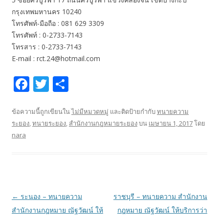
กรุงเทพมหานคร 10240
โทรศัพท์-มือถือ : 081 629 3309
โทรศัพท์ : 0-2733-7143
โทรสาร : 0-2733-7143
E-mail : rct.24@hotmail.com
F
T
S
ac
w
h
e
itt
ar
ข้อความนี้ถูกเขียนใน
ไม่มีหมวดหมู่
และติดป้ายกำกับ
ทนายความ
ระยอง
,
ทนายระยอง
,
สำนักงานกฎหมายระยอง
บน
เมษายน 1, 2017
โดย
b
er
e
nara
o
o
k
เมนู
←
ระนอง – ทนายความ
ราชบุรี – ทนายความ สำนักงาน
นำทาง
สำนักงานกฎหมาย ณัฐวัฒน์ ให้
กฎหมาย ณัฐวัฒน์ ให้บริการว่า