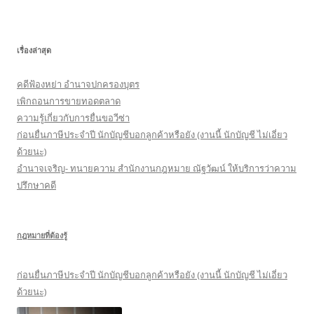
า
สำ
ห
เรื่องล่าสุด
รั
บ
คดีฟ้องหย่า อำนาจปกครองบุตร
:
เพิกถอนการขายทอดตลาด
ความรู้เกี่ยวกับการยื่นขอวีซ่า
ก่อนยื่นภาษีประจำปี นักบัญชีบอกลูกค้าหรือยัง (งานนี้ นักบัญชี ไม่เอี่ยว
ด้วยนะ)
อำนาจเจริญ- ทนายความ สำนักงานกฎหมาย ณัฐวัฒน์ ให้บริการว่าความ
ปรึกษาคดี
กฎหมายที่ต้องรู้
ก่อนยื่นภาษีประจำปี นักบัญชีบอกลูกค้าหรือยัง (งานนี้ นักบัญชี ไม่เอี่ยว
ด้วยนะ)