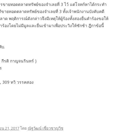
ดการขายทอดตลาดทรัพย์ของจำเลยที่ 3 ไว้ แต่โจทก์หาได้กระทำ
ดีขายทอดตลาดทรัพย์ของจำเลยที่ 3 ทั้งเจ้าพนักงานบังคับคดี
ลาด พฤติการณ์ดังกล่าวจึงมีเหตุให้ผู้ร้องทั้งสองยื่นคำร้องขอให้
องโดยไม่มีมูลและยื่นเข้ามาเพื่อประวิงให้ชักช้า ฎีกาข้อนี้
ับ.
– กีรติ กาญจนรินทร์ )
ร
, 309 ทวิ วรรคสอง
ยน 21, 2017
โดย
ณัฐวัฒน์ เชี่ยวชาญวิช