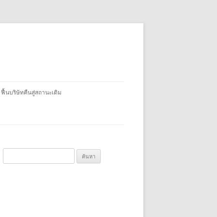
 ฟื้นบริษัทคืนสู่สถานะเดิม
ค้
น
ห
า
สำ
ห