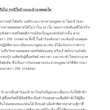
อไม่ กรณีใดบ้างและอ้างเหตุผลใด
มารถทำได้ครับ แต่มีระยะเวลาตามกฎหมาย โดยเจ้าของ
การขายทอดตลาดได้ไม่ว่าในเวลาใด ก่อนการบังคับคดีได้เสร็จ
ราบข้อความหรือพฤติการณ์อันเป็นมูลแห่งข้ออ้างนั้น ตาม
 296 วรรคสาม ทั้งนี้ ในคำร้องดังกล่าวจะต้องอ้างเหตุผล
ม่ปฏิบัติตามระเบียบและกฎหมาย เช่น มิได้แจ้งประกาศการ
ราบถึงวันขายทอดตลาดทรัพย์ของตน หรือเจ้าพนักงานบังคับ
รสมรู้ร่วมคิดกับผู้ซื้อทรัพย์ กดราคา และกระทำโดยประมาท
ทรัพย์เดิม ซึ่งเป็นการร้องขอตามประมวลกฎหมายวิธีพิจารณา
กอบมาตรา 296 วรรคสอง
ระวัง หากยื่นคำร้องเข้ามาโดยไม่มีมูลและเพื่อประวิงให้ชักช้า
้ซื้อทรัพย์ก็มีสิทธิที่จะยื่นคำร้องต่อศาลเพื่อมีคำสั่งให้ผู้ยื่น
นไหมทดแทนแก่ตนได้ จึงขออ้างอิงคำพิพากษาศาลฎีกาที่
หมายของกฎหมายวิธีสะบัญญัติในเรื่องนี้ได้ดีพอสมควรครับ