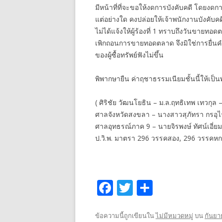
มีหน้าที่ที่จะขอให้งดการบังคับคดี โดยง
แต่อย่างใด คงปล่อยให้เจ้าพนักงานบังคับค
ไม่ได้แจ้งให้ผู้ร้องที่ 1 ทราบถึงวันขายทอดต
เพิกถอนการขายทอดตลาด จึงมิใช่การยื่นคำร้
ของผู้ซื้อทรัพย์ฟังไม่ขึ้น
พิพากษายืน ค่าฤชาธรรมเนียมชั้นนี้ให้เป็นพ
( ศิริชัย วัฒนโยธิน – ม.ล.ฤทธิเทพ เทวกุล 
ศาลจังหวัดสงขลา – นางสาวสุภัทรา กรอุไ
ศาลอุทธรณ์ภาค 9 – นายจิรพงษ์ ทัศน์เอี่ยม
ป.วิ.พ. มาตรา 296 วรรคสอง, 296 วรรคหก
F
T
S
ac
w
h
e
itt
ar
ข้อความนี้ถูกเขียนใน
ไม่มีหมวดหมู่
บน
กันยา