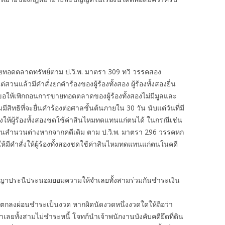
ขายทอดตลาดทรัพย์ตาม ป.วิ.พ. มาตรา 309 ทวิ วรรคสอง
แล้วมีคำสั่งยกคำร้องของผู้ร้องทั้งสอง ผู้ร้องทั้งสองยื่น
ร้องขอให้เพิกถอนการขายทอดตลาดของผู้ร้องทั้งสองไม่มีมูลและ
่อมมีสิทธิที่จะยื่นคำร้องต่อศาลชั้นต้นภายใน 30 วัน นับแต่วันที่มี
ั่งให้ผู้ร้องทั้งสองชดใช้ค่าสินไหมทดแทนแก่ตนได้ ในกรณีเช่น
เป็นสำนวนต่างหากจากคดีเดิม ตาม ป.วิ.พ. มาตรา 296 วรรคหก
ขอให้มีคำสั่งให้ผู้ร้องทั้งสองชดใช้ค่าสินไหมทดแทนแก่ตนในคดี
ัญญาประนีประนอมยอมความให้จำเลยทั้งสามร่วมกันชำระเงิน
ามตกลงผ่อนชำระเป็นงวด หากผิดนัดงวดหนึ่งงวดใดให้ถือว่า
จำเลยทั้งสามไม่ชำระหนี้ โจทก์นำเจ้าพนักงานบังคับคดียึดที่ดิน